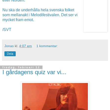
eller Norden.
Nu ska de underhålla hela svenska folket
som mellanakt i Melodifestivalen. Det ser vi
mycket fram emot.
/SVT
Jonas
kl.
4:07 em
1 kommentar:
Dela
fredag, februari 12
I gårdagens quiz var vi...