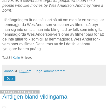
serves as a convenient target for people who don't like
people who like movies by Wes Anderson. And they have a
point."
I förlängningen är det så klart så att om man är en som gillar
hemmagjorda Wes Anderson-versioner av filmer, då bryr
man sig inte om att man inte blir gillad av folk som inte gillar
hemmagjorda Wes Anderson-versioner av filmer bara för att
de inte gillar folk som gillar hemmagjorda Wes Anderson-
versioner av filmer. Detta trots att de i det fallet ännu
tydligare har en poäng.
Tack till
Karin
för tipset!
Jonas
kl.
1:55 em
Inga kommentarer:
Dela
fredag, februari 5
Äntligen bland vildingarna