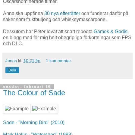
Oscarsnominerade filmer.
Anna ska uppfinna
30 nya efterrätter
och funderar därför på
saker som fruktbuljong och whiskeymascarpone.
Dessutom har Peter lovat att snart reboota
Games & Godis
,
en blogg med för mig helt obegripliga förkortningar som FPS
och DLC.
Jonas
kl.
10:21 fm
1 kommentar:
Dela
onsdag, februari 10
The Colour of Sade
Sade - "Morning Bird" (2010)
Mark Hollis - "Watershed" (1998)