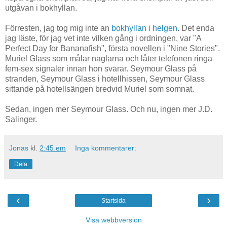
utgåvan i bokhyllan.
Förresten, jag tog mig inte an
bokhyllan i helgen
. Det enda
jag läste, för jag vet inte vilken gång i ordningen, var "A
Perfect Day for Bananafish", första novellen i "Nine Stories".
Muriel Glass som målar naglarna och låter telefonen ringa
fem-sex signaler innan hon svarar. Seymour Glass på
stranden, Seymour Glass i hotellhissen, Seymour Glass
sittande på hotellsängen bredvid Muriel som somnat.
Sedan, ingen mer Seymour Glass. Och nu, ingen mer J.D.
Salinger.
Jonas
kl.
2:45 em
Inga kommentarer:
Dela
‹
›
Startsida
Visa webbversion