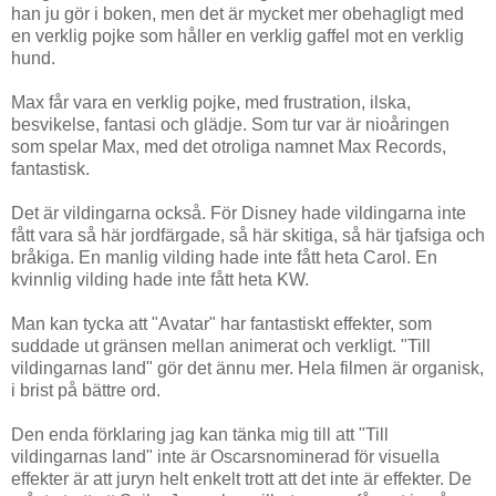
han ju gör i boken, men det är mycket mer obehagligt med
en verklig pojke som håller en verklig gaffel mot en verklig
hund.
Max får vara en verklig pojke, med frustration, ilska,
besvikelse, fantasi och glädje. Som tur var är nioåringen
som spelar Max, med det otroliga namnet Max Records,
fantastisk.
Det är vildingarna också. För Disney hade vildingarna inte
fått vara så här jordfärgade, så här skitiga, så här tjafsiga och
bråkiga. En manlig vilding hade inte fått heta Carol. En
kvinnlig vilding hade inte fått heta KW.
Man kan tycka att "Avatar" har fantastiskt effekter, som
suddade ut gränsen mellan animerat och verkligt. "Till
vildingarnas land" gör det ännu mer. Hela filmen är organisk,
i brist på bättre ord.
Den enda förklaring jag kan tänka mig till att "Till
vildingarnas land" inte är Oscarsnominerad för visuella
effekter är att juryn helt enkelt trott att det inte är effekter. De