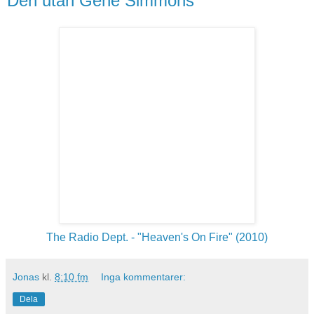
Den utan Gene Simmons
The Radio Dept. - "Heaven's On Fire" (2010)
Jonas
kl.
8:10 fm
Inga kommentarer:
Dela