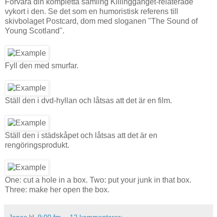
Förvara din kompletta samling Killinggänget-relaterade
vykort i den. Se det som en humoristisk referens till
skivbolaget Postcard, dom med sloganen "The Sound of
Young Scotland".
Fyll den med smurfar.
Ställ den i dvd-hyllan och låtsas att det är en film.
Ställ den i städskåpet och låtsas att det är en
rengöringsprodukt.
One: cut a hole in a box. Two: put your junk in that box.
Three: make her open the box.
Jonas
kl.
9:00 fm
12 kommentarer: