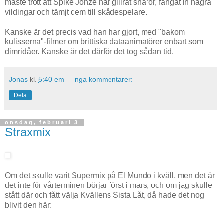
måste trott att Spike Jonze har gillrat snaror, fångat in några
vildingar och tämjt dem till skådespelare.
Kanske är det precis vad han har gjort, med "bakom
kulisserna"-filmer om brittiska dataanimatörer enbart som
dimridåer. Kanske är det därför det tog sådan tid.
Jonas
kl.
5:40 em
Inga kommentarer:
Dela
onsdag, februari 3
Straxmix
Om det skulle varit Supermix på El Mundo i kväll, men det är
det inte för vårterminen börjar först i mars, och om jag skulle
stått där och fått välja Kvällens Sista Låt, då hade det nog
blivit den här: