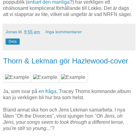
poppublik (
enbart den manliga
?) har verkligen ett
ohälsosamt komplicerat förhållande till Lokko. Det är dags
att vi slappnar av lite, vilket väl ungefär är vad NRFN säger.
Jonas
kl.
9:55 em
Inga kommentarer:
Dela
Thorn & Lekman gör Hazlewood-cover
Ja, som svar på
en fråga
, Tracey Thorns kommande album
kan ju verkligen bli hur bra som helst.
Bland annat ska hon och Jens Lekman samarbeta. I nya
låten "Oh the Divorces", visst sjunger hon
"Oh Jens, oh
Jens, your songs seem to look through a different lense,
you're still so young..."
?