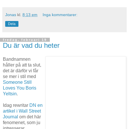
Jonas
kl.
8:13 em
Inga kommentarer:
Dela
fredag, februari 19
Du är vad du heter
Bandnamnen
håller på att ta slut,
det är därför vi får
se mer i stil med
Someone Still
Loves You Boris
Yeltsin
.
Idag rewritar
DN
en
artikel i Wall Street
Journal
om det här
fenomenet, som ju
intresserar