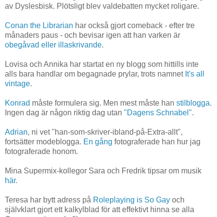
av Dyslesbisk. Plötsligt blev valdebatten mycket roligare.
Conan the Librarian
har också gjort comeback - efter tre
månaders paus - och bevisar igen att han varken är
obegåvad eller illaskrivande
.
Lovisa och Annika har startat en ny blogg som hittills inte
alls bara handlar om begagnade prylar, trots namnet
It's all
vintage
.
Konrad
måste formulera sig. Men mest måste han
stilblogga
.
Ingen dag är någon riktig dag utan
"Dagens Schnabel"
.
Adrian
, ni vet "han-som-skriver-ibland-på-Extra-allt",
fortsätter modeblogga.
En gång
fotograferade han hur jag
fotograferade honom.
Mina Supermix-kollegor Sara och Fredrik tipsar om musik
här
.
Teresa har bytt adress på
Roleplaying is So Gay
och
självklart gjort ett kalkylblad för att effektivt hinna se alla