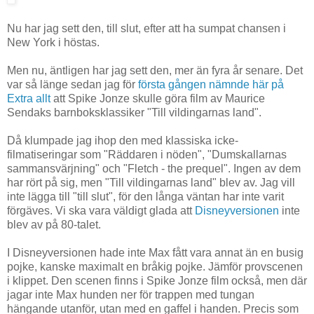
Nu har jag sett den, till slut, efter att ha sumpat chansen i
New York i höstas.
Men nu, äntligen har jag sett den, mer än fyra år senare. Det
var så länge sedan jag för
första gången nämnde här på
Extra allt
att Spike Jonze skulle göra film av Maurice
Sendaks barnboksklassiker "Till vildingarnas land".
Då klumpade jag ihop den med klassiska icke-
filmatiseringar som "Räddaren i nöden", "Dumskallarnas
sammansvärjning" och "Fletch - the prequel". Ingen av dem
har rört på sig, men "Till vildingarnas land" blev av. Jag vill
inte lägga till "till slut", för den långa väntan har inte varit
förgäves. Vi ska vara väldigt glada att
Disneyversionen
inte
blev av på 80-talet.
I Disneyversionen hade inte Max fått vara annat än en busig
pojke, kanske maximalt en bråkig pojke. Jämför provscenen
i klippet. Den scenen finns i Spike Jonze film också, men där
jagar inte Max hunden ner för trappen med tungan
hängande utanför, utan med en gaffel i handen. Precis som