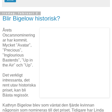
tisdag, februari 2
Blir Bigelow historisk?
Årets
Oscarsnominering
ar har kommit.
Mycket "Avatar",
"Precious",
"Inglourious
Basterds", "Up in
the Air" och "Up".
Det verkligt
intressanta, det
rent utav historiska
priset, kan bli
Bästa regissör.
Kathryn Bigelow blev som väntat den fjärde kvinnan
någonsin som nomineras till det priset. Tidigare har Linda