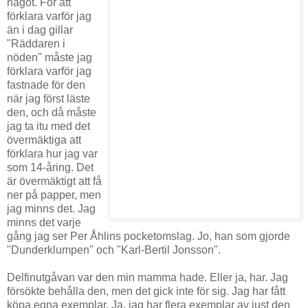
något. För att
förklara varför jag
än i dag gillar
"Räddaren i
nöden" måste jag
förklara varför jag
fastnade för den
när jag först läste
den, och då måste
jag ta itu med det
övermäktiga att
förklara hur jag var
som 14-åring. Det
är övermäktigt att få
ner på papper, men
jag minns det. Jag
minns det varje
gång jag ser Per Åhlins pocketomslag. Jo, han som gjorde
"Dunderklumpen" och "Karl-Bertil Jonsson".
Delfinutgåvan var den min mamma hade. Eller ja, har. Jag
försökte behålla den, men det gick inte för sig. Jag har fått
köpa egna exemplar. Ja, jag har flera exemplar av just den