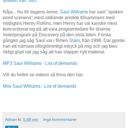
artikeln från SvD.
Nåja... Nu till dagens ämne.
Saul Williams
har varit "spoken
word scenens" mest välkände ansikte tillsammans med
möjligtvis Henry Rollins, men Henry har väl kanske mest
koncentrerat sig på att vara programledare för diverse
motorprogram på Discovery på den sista tiden. Första
gången jag såg Saul var i filmen
Slam
, från 1998. Där gjorde
han ett närmast oförglömmligt intryck på mig och jag blev
riktigt glad när jag såg att han släpper nytt material.
MP3 Saul Williams - List of demands
Vill du hellre se videon så finns den här:
Mov Saul Williams - List of demands
Adrian
kl.
5:48 em
Inga kommentarer: