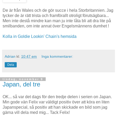
De är från Wales och de gör succe i hela Storbritannien. Jag
tycker de är rätt trista och framförallt otroligt förutsägbara...
Men inte destå mindre kan man ju inte låta bli att dra lite på
smilbanden, om inte annat över Engelsmännens dumhet !
Kolla in Goldie Lookin' Chain's hemsida
Adrian
kl.
10:47 em
Inga kommentarer:
Dela
tisdag, november 9
Japan, del tre
OK... så var det dags för den tredje delen i serien on Japan.
Min gode vän Felix var väldigt positiv över att köra en liten
Japanspecial, så positiv att han skickade en bild som jag
gärna vill dela med mig... Tack Felix!