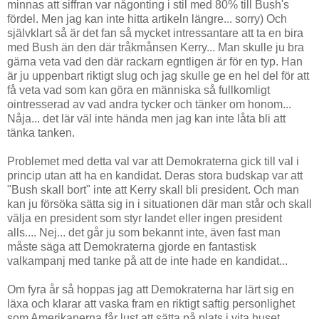
minnas att siffran var någonting i stil med 80% till Bush's
fördel. Men jag kan inte hitta artikeln längre... sorry) Och
självklart så är det fan så mycket intressantare att ta en bira
med Bush än den där tråkmånsen Kerry... Man skulle ju bra
gärna veta vad den där rackarn egntligen är för en typ. Han
är ju uppenbart riktigt slug och jag skulle ge en hel del för att
få veta vad som kan göra en människa så fullkomligt
ointresserad av vad andra tycker och tänker om honom...
Nåja... det lär väl inte hända men jag kan inte låta bli att
tänka tanken.
Problemet med detta val var att Demokraterna gick till val i
princip utan att ha en kandidat. Deras stora budskap var att
"Bush skall bort" inte att Kerry skall bli president. Och man
kan ju försöka sätta sig in i situationen där man står och skall
välja en president som styr landet eller ingen president
alls.... Nej... det går ju som bekannt inte, även fast man
måste säga att Demokraterna gjorde en fantastisk
valkampanj med tanke på att de inte hade en kandidat...
Om fyra år så hoppas jag att Demokraterna har lärt sig en
läxa och klarar att vaska fram en riktigt saftig personlighet
som Amerikanerna får lust att sätta på plats i vita huset...