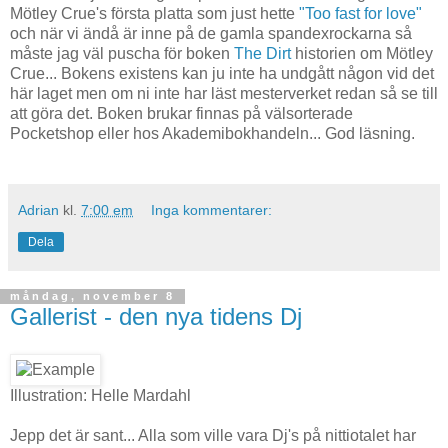
Mötley Crue's första platta som just hette
"Too fast for love"
och när vi ändå är inne på de gamla spandexrockarna så
måste jag väl puscha för boken
The Dirt
historien om Mötley
Crue... Bokens existens kan ju inte ha undgått någon vid det
här laget men om ni inte har läst mesterverket redan så se till
att göra det. Boken brukar finnas på välsorterade
Pocketshop eller hos Akademibokhandeln... God läsning.
Adrian
kl.
7:00 em
Inga kommentarer:
Dela
måndag, november 8
Gallerist - den nya tidens Dj
Illustration: Helle Mardahl
Jepp det är sant... Alla som ville vara Dj's på nittiotalet har