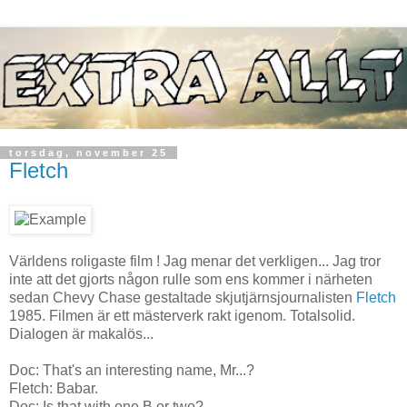
torsdag, november 25
Fletch
Världens roligaste film ! Jag menar det verkligen... Jag tror
inte att det gjorts någon rulle som ens kommer i närheten
sedan Chevy Chase gestaltade skjutjärnsjournalisten
Fletch
1985. Filmen är ett mästerverk rakt igenom. Totalsolid.
Dialogen är makalös...
Doc: That's an interesting name, Mr...?
Fletch: Babar.
Doc: Is that with one B or two?