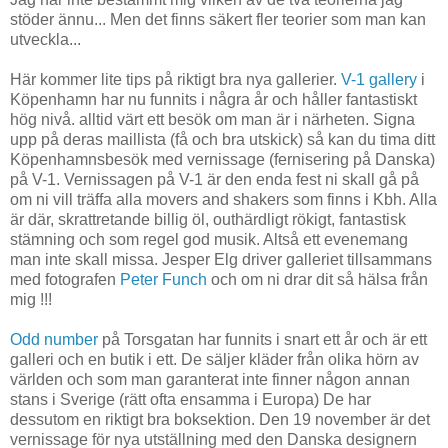
stöder ännu... Men det finns säkert fler teorier som man kan
utveckla...
Här kommer lite tips på riktigt bra nya gallerier.
V-1 gallery
i
Köpenhamn har nu funnits i några år och håller fantastiskt
hög nivå. alltid värt ett besök om man är i närheten. Signa
upp på deras maillista (få och bra utskick) så kan du tima ditt
Köpenhamnsbesök med vernissage (fernisering på Danska)
på V-1. Vernissagen på V-1 är den enda fest ni skall gå på
om ni vill träffa alla movers and shakers som finns i Kbh. Alla
är där, skrattretande billig öl, outhärdligt rökigt, fantastisk
stämning och som regel god musik. Altså ett evenemang
man inte skall missa. Jesper Elg driver galleriet tillsammans
med fotografen
Peter Funch
och om ni drar dit så hälsa från
mig !!!
Odd number
på Torsgatan har funnits i snart ett år och är ett
galleri och en butik i ett. De säljer kläder från olika hörn av
världen och som man garanterat inte finner någon annan
stans i Sverige (rätt ofta ensamma i Europa) De har
dessutom en riktigt bra boksektion. Den 19 november är det
vernissage för nya utställning med den Danska designern