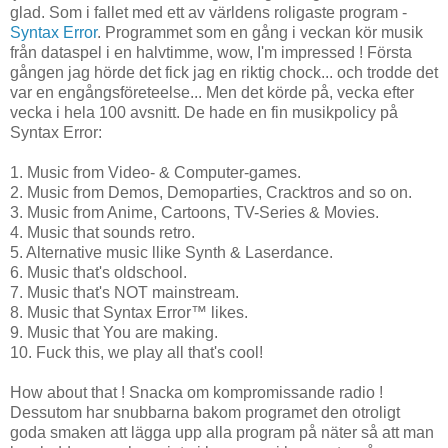
glad. Som i fallet med ett av världens roligaste program -
Syntax Error
. Programmet som en gång i veckan kör musik
från dataspel i en halvtimme, wow, I'm impressed ! Första
gången jag hörde det fick jag en riktig chock... och trodde det
var en engångsföreteelse... Men det körde på, vecka efter
vecka i hela 100 avsnitt. De hade en fin musikpolicy på
Syntax Error:
1. Music from Video- & Computer-games.
2. Music from Demos, Demoparties, Cracktros and so on.
3. Music from Anime, Cartoons, TV-Series & Movies.
4. Music that sounds retro.
5. Alternative music llike Synth & Laserdance.
6. Music that's oldschool.
7. Music that's NOT mainstream.
8. Music that Syntax Error™ likes.
9. Music that You are making.
10. Fuck this, we play all that's cool!
How about that ! Snacka om kompromissande radio !
Dessutom har snubbarna bakom programet den otroligt
goda smaken att lägga upp alla program på näter så att man