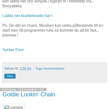
kan ladda ner och avnjuta i lugnan ro i hemmets vrå...
Booyakkka
Ladda ner kvalitetsradio här !
Ps. Ge det en chans. Musiken kan verka påfrestande till en
start men låt programmet rulla så kommer du att bli fast...
promise !
Syntax Error
Adrian
kl.
1:55 fm
Inga kommentarer:
Dela
söndag, november 14
Goldie Lookin' Chain