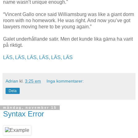
name wasn’t unique enough."
“Vincent Gallo once said Williamsburg was like a giant dorm
room with no homework. He was right. And now you’ve got
lawyers moving here to be young again.”
Galet underhållande satir. Men det kunde lika gärna ha varit
på riktigt.
LÄS, LÄS, LÄS, LÄS, LÄS, LÄS
Adrian
kl.
3:25 em
Inga kommentarer:
Dela
måndag, november 15
Syntax Error