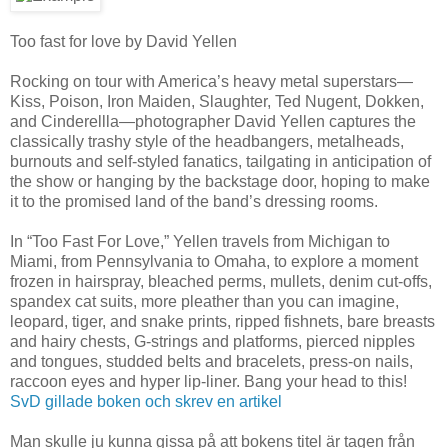
Too fast for love by David Yellen
Rocking on tour with America’s heavy metal superstars—
Kiss, Poison, Iron Maiden, Slaughter, Ted Nugent, Dokken,
and Cinderellla—photographer David Yellen captures the
classically trashy style of the headbangers, metalheads,
burnouts and self-styled fanatics, tailgating in anticipation of
the show or hanging by the backstage door, hoping to make
it to the promised land of the band’s dressing rooms.
In “Too Fast For Love,” Yellen travels from Michigan to
Miami, from Pennsylvania to Omaha, to explore a moment
frozen in hairspray, bleached perms, mullets, denim cut-offs,
spandex cat suits, more pleather than you can imagine,
leopard, tiger, and snake prints, ripped fishnets, bare breasts
and hairy chests, G-strings and platforms, pierced nipples
and tongues, studded belts and bracelets, press-on nails,
raccoon eyes and hyper lip-liner. Bang your head to this!
SvD gillade boken och skrev en artikel
Man skulle ju kunna gissa på att bokens titel är tagen från