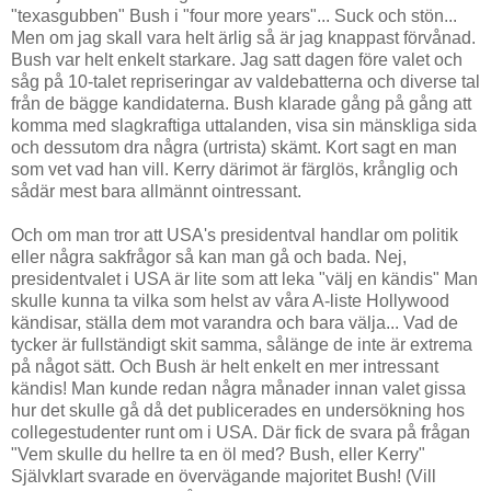
"texasgubben" Bush i "four more years"... Suck och stön...
Men om jag skall vara helt ärlig så är jag knappast förvånad.
Bush var helt enkelt starkare. Jag satt dagen före valet och
såg på 10-talet repriseringar av valdebatterna och diverse tal
från de bägge kandidaterna. Bush klarade gång på gång att
komma med slagkraftiga uttalanden, visa sin mänskliga sida
och dessutom dra några (urtrista) skämt. Kort sagt en man
som vet vad han vill. Kerry därimot är färglös, krånglig och
sådär mest bara allmännt ointressant.
Och om man tror att USA's presidentval handlar om politik
eller några sakfrågor så kan man gå och bada. Nej,
presidentvalet i USA är lite som att leka "välj en kändis" Man
skulle kunna ta vilka som helst av våra A-liste Hollywood
kändisar, ställa dem mot varandra och bara välja... Vad de
tycker är fullständigt skit samma, sålänge de inte är extrema
på något sätt. Och Bush är helt enkelt en mer intressant
kändis! Man kunde redan några månader innan valet gissa
hur det skulle gå då det publicerades en undersökning hos
collegestudenter runt om i USA. Där fick de svara på frågan
"Vem skulle du hellre ta en öl med? Bush, eller Kerry"
Självklart svarade en övervägande majoritet Bush! (Vill