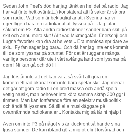
Sedan John Peel's död har jag tänkt en hel del på radio. Jag
har väl (inte helt oväntat...) konstaterat att få saker är så bra
som radio. Vad som är beklagligt är att i Sveriga har vi
egentligen bara en radiokanal att lyssna på... Jag talar
såklart om P3. Alla andra radiostationer sänder bara skit, på
skit och ännu mera skit ! Allt vad Mixmegafån, Enerschji och
Lugna favoriter kan dra åt helvete... Era menlösa spridare av
skit... Fy fan säger jag bara... Och då har jag inte ens kommit
till de som lyssnar på struntet. För det är ruggans många
vanliga personer där ute i vårt avlånga land som lyssnar på
dem ! Ni kan gå och dö !!!
Jag förstår inte att det kan vara så svårt att göra en
komerciell radiokanal som inte bara spelar skit. Jag menar
det går att göra radio till en bred massa och ändå spela
vettig musik, man behöver inte köra samma skräp 300 ggr i
timmen. Man kan fortfarande föra en selektiv musikpolitik
och ändå få lyssnare. Så till alla musikläggare på
ovannämnda radiokanaler... Kontakta mig så får ni hjälp !
Även om inte P3 på något vis är klockrent så har de sina
ljusa stunder. De kan ibland göra mig otroligt förvånad och