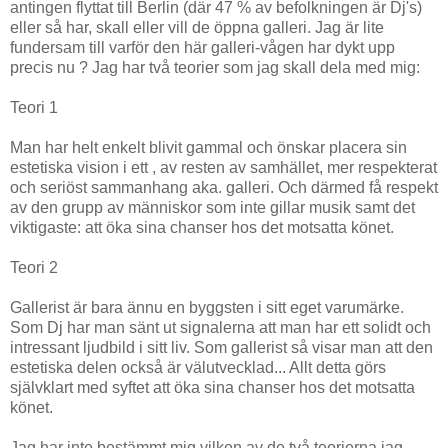
antingen flyttat till Berlin (där 47 % av befolkningen är Dj's)
eller så har, skall eller vill de öppna galleri. Jag är lite
fundersam till varför den här galleri-vågen har dykt upp
precis nu ? Jag har två teorier som jag skall dela med mig:
Teori 1
Man har helt enkelt blivit gammal och önskar placera sin
estetiska vision i ett , av resten av samhället, mer respekterat
och seriöst sammanhang aka. galleri. Och därmed få respekt
av den grupp av människor som inte gillar musik samt det
viktigaste: att öka sina chanser hos det motsatta könet.
Teori 2
Gallerist är bara ännu en byggsten i sitt eget varumärke.
Som Dj har man sänt ut signalerna att man har ett solidt och
intressant ljudbild i sitt liv. Som gallerist så visar man att den
estetiska delen också är välutvecklad... Allt detta görs
självklart med syftet att öka sina chanser hos det motsatta
könet.
Jag har inte bestämmt mig vilken av de två teorierna jag