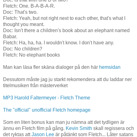
Fletch: One. B-A-B-A-R.
Doc: That's two.
Fletch: Yeah, but not right next to each other, that's what I
thought you meant.
Doc: Isn't there a children's book about an elephant named
Babar.
Fletch: Ha, ha, ha. I wouldn't know. I don't have any.
Doc: No children?
Fletch: No elephant books
Man kan läsa fler skäna dialoger på den här
hemsidan
Dessutom måste jag ju starkt rekomendera att du laddar ner
titelmusiken från mästerverket
MP3 Harold Faltermeyer - Fletch Theme
The "official" unofficial Fletch homepage
Som en liten bonus kan man ju nämna att det tydligen är
ännu en Fletch film på gång.
Kevin Smith
skall regissera och
det ryktas att
Jason Lee
är påtänkt som Fletch... Låter satans