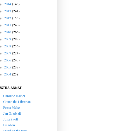
2014
(143)
►
2013
(241)
►
2012
(155)
►
2011
(240)
►
2010
(266)
►
2009
(298)
►
2008
(256)
►
2007
(224)
►
2006
(245)
►
2005
(238)
►
2004
(25)
►
EXTRA ANNAT
Caroline Hainer
Conan the Librarian
Fresa Mabe
Jan Gradvall
Julia Skott
Lisa/Jon
Mind on the Run