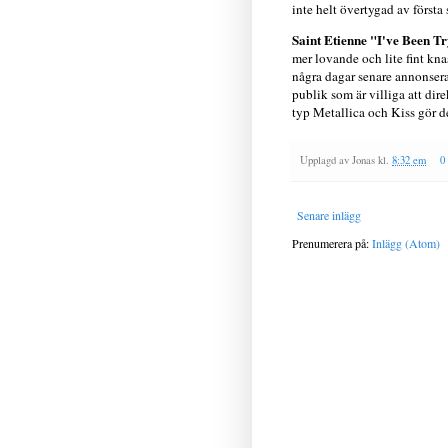
inte helt övertygad av först
Saint Etienne "I've Been Tr
mer lovande och lite fint kna
några dagar senare annonsera
publik som är villiga att di
typ Metallica och Kiss gör d
Upplagd av
Jonas
kl.
8:32 em
0
Senare inlägg
Prenumerera på:
Inlägg (Atom)