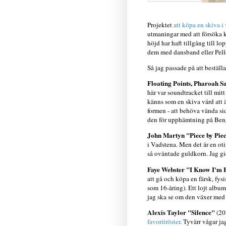
Projektet
att köpa en skiva i
utmaningar med att försöka kö
höjd har haft tillgång till lo
dem med dansband eller Pelle
Så jag passade på att beställa
Floating Points, Pharoah 
här var soundtracket till mi
känns som en skiva värd att 
formen - att behöva vända sida
den för upphämtning på Benga
John Martyn "Piece by Pie
i Vadstena. Men det är en ot
så oväntade guldkorn. Jag gi
Faye Webster "I Know I'm
att gå och köpa en färsk, fy
som 16-åring). Ett lojt album,
jag ska se om den växer med f
Alexis Taylor "Silence"
(20
favoritröster
. Tyvärr vågar ja