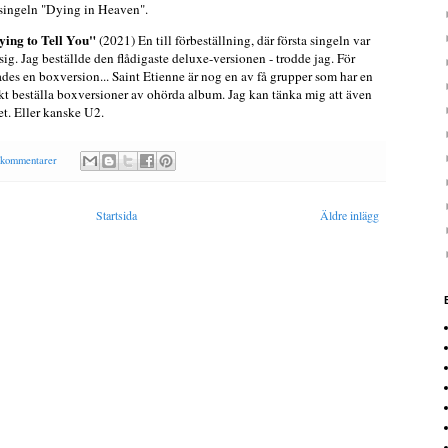
a singeln "Dying in Heaven".
ying to Tell You"
(2021) En till förbeställning, där första singeln var
sig. Jag beställde den flådigaste deluxe-versionen - trodde jag. För
des en boxversion... Saint Etienne är nog en av få grupper som har en
rekt beställa boxversioner av ohörda album. Jag kan tänka mig att även
et. Eller kanske U2.
 kommentarer
Startsida
Äldre inlägg