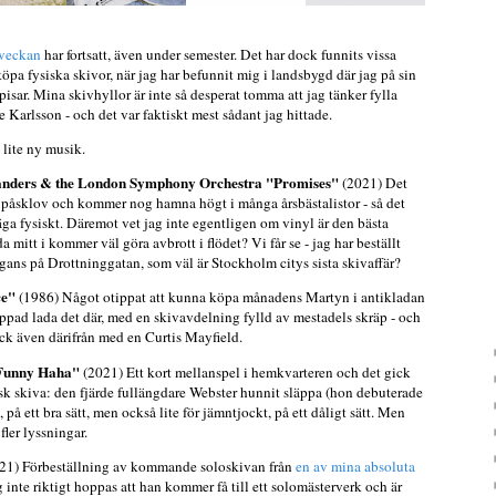
 veckan
har fortsatt, även under semester. Det har dock funnits vissa
pa fysiska skivor, när jag har befunnit mig i landsbygd där jag på sin
ppisar. Mina skivhyllor är inte så desperat tomma att jag tänker fylla
 Karlsson - och det var faktiskt mest sådant jag hittade.
 lite ny musik.
Sanders & the London Symphony Orchestra "Promises"
(2021) Det
tt påsklov och kommer nog hamna högt i många årsbästalistor - så det
äga fysiskt. Däremot vet jag inte egentligen om vinyl är den bästa
 mitt i kommer väl göra avbrott i flödet? Vi får se - jag har beställt
ns på Drottninggatan, som väl är Stockholm citys sista skivaffär?
ce"
(1986) Något otippat att kunna köpa månadens Martyn i antikladan
ippad lada det där, med en skivavdelning fylld av mestadels skräp - och
ck även därifrån med en Curtis Mayfield.
 Funny Haha"
(2021) Ett kort mellanspel i hemkvarteren och det gick
sisk skiva: den fjärde fullängdare Webster hunnit släppa (hon debuterade
 på ett bra sätt, men också lite för jämntjockt, på ett dåligt sätt. Men
ler lyssningar.
21) Förbeställning av kommande soloskivan från
en av mina absoluta
g inte riktigt hoppas att han kommer få till ett solomästerverk och är