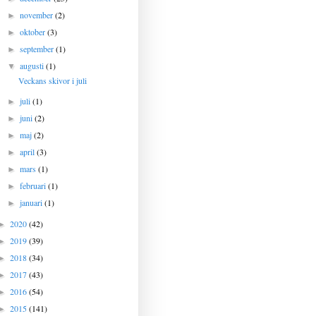
november
(2)
►
oktober
(3)
►
september
(1)
►
augusti
(1)
▼
Veckans skivor i juli
juli
(1)
►
juni
(2)
►
maj
(2)
►
april
(3)
►
mars
(1)
►
februari
(1)
►
januari
(1)
►
2020
(42)
►
2019
(39)
►
2018
(34)
►
2017
(43)
►
2016
(54)
►
2015
(141)
►