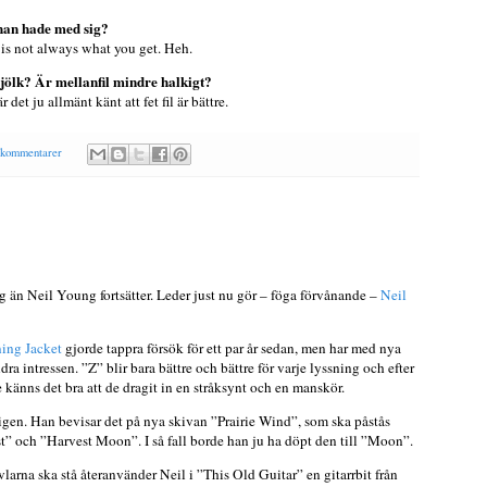
 han hade med sig?
 is not always what you get.
Heh.
mjölk? Är mellanfil mindre halkigt?
 det ju allmänt känt att fet fil är bättre.
 kommentarer
 än Neil Young fortsätter. Leder just nu gör – föga förvånande –
Neil
ing Jacket
gjorde tappra försök för ett par år sedan, men har med nya
dra intressen. ”Z” blir bara bättre och bättre för varje lyssning och efter
 känns det bra att de dragit in en stråksynt och en manskör.
 igen. Han bevisar det på nya skivan ”Prairie Wind”, som ska påstås
st” och ”Harvest Moon”. I så fall borde han ju ha döpt den till ”Moon”.
övlarna ska stå återanvänder Neil i ”This Old Guitar” en gitarrbit från