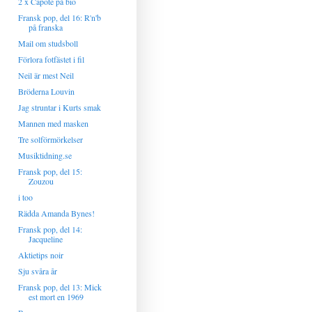
2 x Capote på bio
Fransk pop, del 16: R'n'b
på franska
Mail om studsboll
Förlora fotfästet i fil
Neil är mest Neil
Bröderna Louvin
Jag struntar i Kurts smak
Mannen med masken
Tre solförmörkelser
Musiktidning.se
Fransk pop, del 15:
Zouzou
i too
Rädda Amanda Bynes!
Fransk pop, del 14:
Jacqueline
Aktietips noir
Sju svåra år
Fransk pop, del 13: Mick
est mort en 1969