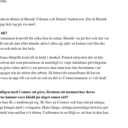
lfin.
bakom filmen är Henrik Vikman och Daniel Andersson. Det är Henrik
ag fick tag på via mail.
ill?
mannen kom till för cirka fem år sedan. Henrik var på fest och det var
dé om att mer eller mindre aktivt sätta sig själv ur balans och låta det
r och reda ut det hela.
na-filmjölk kom till är höljt i dunkel. Daniel uttrycker det så här:
rtom det som presenteras är naturligtvis varje åskådares privilegium
an göra valen aktivt i sin process men man kan inte bestämma vad
agaget när de möter ditt arbete. Så huruvida tunnelbana-fil har en
isas är upp till var och en och en del av Connexmannen vi vill skall
ntligen med Connex att göra, förutom att mannen har deras
na kunnat vara klädd på något annat sätt?
har han SL:s uniform på sig. SL blev ju Connex och han står på många
ktigt hänger med i svängarna. Hans långa, snåriga personliga historia gör
eutralt rum mellan två dörrar. Uniformen är en följd av att han är den han