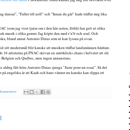
jag dansar”, ”Faller till noll” och ”Innan du går” hade träffat mig lika
 (som jag visst tjatar om i den här serien, förlåt) har gett ut olika
nsk musik i olika genrer. Jag köpte den med r’n’b och soul. Och
anska, bland annat Antonio Dinas som ni kan lyssna på ovan.
 vid sitt modersmål blir kanske att musiken träffar landsmännen hårdare.
e 16 artisterna på FNAC-skivan en smörklicks chans i helvetet att slå
 i Belgien och Québec, men ingen annanstans.
e aldrig fått höra Antonio Dinas sjunga ”Juste pour un essai”. Så det
r på engelska är att Kaah och hans vänner nu kanske kan slippa ett
 kommentarer
l