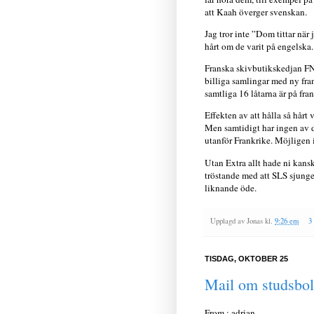
att Kaah överger svenskan.
Jag tror inte ”Dom tittar när 
hårt om de varit på engelska.
Franska skivbutikskedjan FNAC
billiga samlingar med ny fra
samtliga 16 låtarna är på fr
Effekten av att hålla så hårt
Men samtidigt har ingen av d
utanför Frankrike. Möjligen
Utan Extra allt hade ni kansk
tröstande med att SLS sjunge
liknande öde.
Upplagd av
Jonas
kl.
9:26 em
3
TISDAG, OKTOBER 25
Mail om studsbol
From : adrian