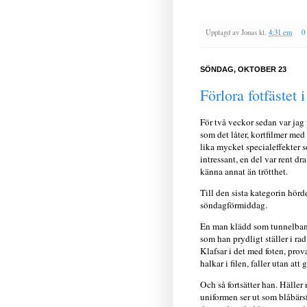
Upplagd av
Jonas
kl.
4:31 em
0
SÖNDAG, OKTOBER 23
Förlora fotfästet i 
För två veckor sedan var jag
som det låter, kortfilmer med
lika mycket specialeffekter s
intressant, en del var rent 
känna annat än trötthet.
Till den sista kategorin hör
söndagförmiddag.
En man klädd som tunnelbanefö
som han prydligt ställer i rad
Klafsar i det med foten, provar
halkar i filen, faller utan att g
Och så fortsätter han. Häller m
uniformen ser ut som blåbärsfi