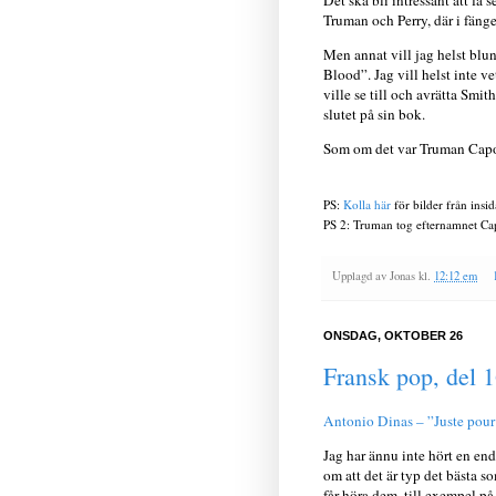
Det ska bli intressant att få 
Truman och Perry, där i fänge
Men annat vill jag helst blun
Blood”. Jag vill helst inte v
ville se till och avrätta Smit
slutet på sin bok.
Som om det var Truman Capo
PS:
Kolla här
för bilder från insid
PS 2: Truman tog efternamnet Ca
Upplagd av
Jonas
kl.
12:12 em
ONSDAG, OKTOBER 26
Fransk pop, del 1
Antonio Dinas – ”Juste pour
Jag har ännu inte hört en e
om att det är typ det bästa s
får höra dem, till exempel p