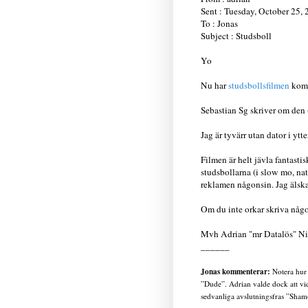
Sent : Tuesday, October 25,
To : Jonas
Subject : Studsboll
Yo
Nu har
studsbollsfilmen
komm
Sebastian Sg skriver om den 
Jag är tyvärr utan dator i ytt
Filmen är helt jävla fantasti
studsbollarna (i slow mo, nat
reklamen någonsin. Jag älskar
Om du inte orkar skriva någo
Mvh Adrian "mr Datalös" Ni
______
Jonas kommenterar:
Notera hur 
”Dude”. Adrian valde dock att vid 
sedvanliga avslutningsfras ”Sha