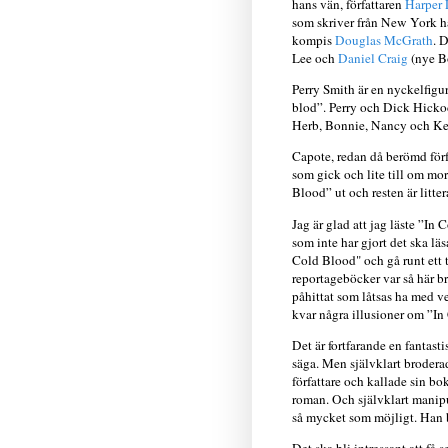
hans vän, författaren
Harper 
som skriver från New York h
kompis
Douglas McGrath
. D
Lee och
Daniel Craig
(nye B
Perry Smith är en nyckelfigu
blod”. Perry och Dick Hickoc
Herb, Bonnie, Nancy och Ke
Capote, redan då berömd förfa
som gick och lite till om mo
Blood” ut och resten är litter
Jag är glad att jag läste ”In
som inte har gjort det ska läs
Cold Blood" och gå runt ett t
reportageböcker var så här b
påhittat som låtsas ha med ve
kvar några illusioner om ”In
Det är fortfarande en fantasti
säga. Men självklart broderad
författare och kallade sin bo
roman. Och självklart manip
så mycket som möjligt. Han b