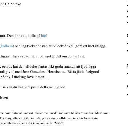
 2005 2:20 PM
it! Den finns att kolla på
här
!
(
kolla in
) och jag tycker nästan att vi också skall göra ett litet inlägg.
erligare några veckor så uppdraget är ditt om du har lust.
sk och de har den alldeles fantastiskt goda smaken att ljudlägga
urligtvis) med Jose Gonzales - Heartbeats... Bästa jävla feelgood
 Sony. I fucking love it man !!!
t så kan du väl bara posta detta mail, dude
lsson
vi inom Extra allt internt inleder mail med ”Yo” samt tilltalar varandra "Man" samt
det högtidliga tillfälle som släppet av studsbollsfilmen innebär byta ut sin
moo muthafucka” mot det konventionella ”Mvh”.