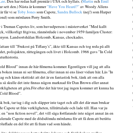
Lee
. Den har redan haft premiär i USA och hyllats. (
Martin
och
Emil
ar sett den.) Nästa år kommer
”Have You Heard?”
av Woody Allens
är får vi se
Toby Jones
som Capote,
Sandra Bullock
(nej!) som Harper
ond) som mördaren Perry Smith.
r i Truman Capotes liv, som huvudperson i mästerverket ”Med kallt
k, villkorligt frigivna, rånmördade i november 1959 familjen Cluster:
nyon. Landsortshålan Holcomb, Kansas, chockades.
ttare till ”Frukost på Tiffany’s”, åkte till Kansas och tog reda på allt
rdet, polisjakten, rättegången och livet i Holcomb. 1966 gavs ”In Cold
aturhistoria.
 Cold Blood” innan de här filmerna kommer. Egentligen vill jag att alla
a boken innan ni ser filmerna, eller innan ni ens läser vidare här. Läs "In
ag och känn okritiskt att det är en fantastisk bok, tänk att om alla
ra så skulle det inte finnas någon marknad för Dan Brown eller annat
rkligheten att göra.
För efter det här tror jag ingen kommer att kunna ha
 Cold Blood”.
sk bok, tar tag i dig och släpper inte taget och allt det där man brukar
e Capote ut från verkligheten, tillrättalade och lade till. Han var ju
k en ”non fiction novel”, det vill säga fortfarande inte något annat än en
ulerade Capote med de dödsdömda mördarna för att få dem att berätta
luffade en del för att få fram vad som hände.