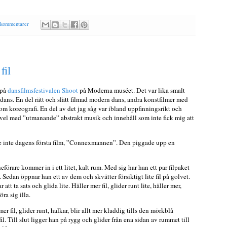
 kommentarer
fil
 på
dansfilmsfestivalen Shoot
på Moderna muséet. Det var lika smalt
 dans. En del rätt och slätt filmad modern dans, andra konstfilmer med
om koreografi. En del av det jag såg var ibland uppfinningsrikt och
dravel med ”utmanande” abstrakt musik och innehåll som inte fick mig att
de inte dagens första film, ”Connexmannen”. Den piggade upp en
rare kommer in i ett litet, kalt rum. Med sig har han ett par filpaket
. Sedan öppnar han ett av dem och skvätter försiktigt lite fil på golvet.
 att ta sats och glida lite. Häller mer fil, glider runt lite, häller mer,
öra sig illa.
er fil, glider runt, halkar, blir allt mer kladdig tills den mörkblå
l. Till slut ligger han på rygg och glider från ena sidan av rummet till