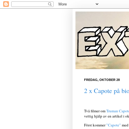
FREDAG, OKTOBER 28
2 x Capote på bi
Två filmer om
Truman Capot
vettig hjälp av en artikel i o
Först kommer
”Capote”
me