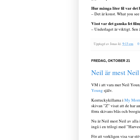
Hur många liter fil var det
– Det är konst. What you see
Visst var det ganska fet fil
– Underlaget är viktigt. Sen är
Upplagd av
Jonas
kl.
9:13 em
0
FREDAG, OKTOBER 21
Neil är mest Neil
VM i att vara mer Neil Young
Young
själv.
Kentuckykillarna i
My Morn
skivan ”Z” visat att de har an
förra skivans blås och boogie
Nu är Neil mest Neil av alla
ingå i en trilogi med ”Harve
För att verkligen visa var st