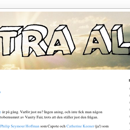
o
e
är på gång. Varför just nu? Ingen aning, och inte fick man någon
ktobernumret av Vanity Fair, trots att den ställer just den frågan.
d
Philip Seymour Hoffman
som Capote och
Catherine Keener
(ja!) som