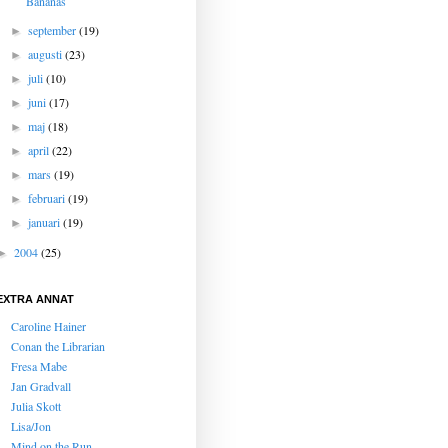
Bananas
september
(19)
►
augusti
(23)
►
juli
(10)
►
juni
(17)
►
maj
(18)
►
april
(22)
►
mars
(19)
►
februari
(19)
►
januari
(19)
►
2004
(25)
►
EXTRA ANNAT
Caroline Hainer
Conan the Librarian
Fresa Mabe
Jan Gradvall
Julia Skott
Lisa/Jon
Mind on the Run