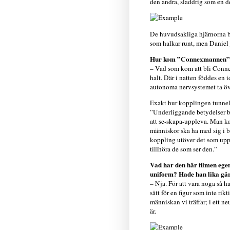
den andra, sladdrig som en de
De huvudsakliga hjärnorna 
som halkar runt, men Daniel j
Hur kom ”Connexmannen” t
– Vad som kom att bli Connex
halt. Där i natten föddes en i
autonoma nervsystemet ta öve
Exakt hur kopplingen tunnelba
”Underliggande betydelser bo
att se-skapa-uppleva. Man k
människor ska ha med sig i b
koppling utöver det som uppv
tillhöra de som ser den.”
Vad har den här filmen ege
uniform? Hade han lika gär
– Nja. För att vara noga så 
sätt för en figur som inte ri
människan vi träffar; i ett n
är.