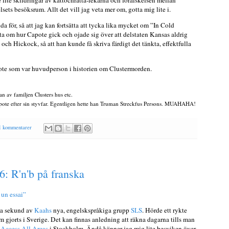
se lite skildringar av kattochråtta-lekarna och förälskelsen mellan
lsets besöksrum. Allt det vill jag veta mer om, gotta mig lite i.
da för, så att jag kan fortsätta att tycka lika mycket om ”In Cold
eta om hur Capote gick och ojade sig över att delstaten Kansas aldrig
h och Hickock, så att han kunde få skriva färdigt det tänkta, effektfulla
te som var huvudperson i historien om Clustermorden.
an av familjen Clusters hus etc.
pote efter sin styvfar. Egentligen hette han Truman Streckfus Persons. MUAHAHA!
1 kommentarer
6: R'n'b på franska
 un essai”
nda sekund av
Kaahs
nya, engelskspråkiga grupp
SLS
. Hörde ett rykte
om gjorts i Sverige. Det kan finnas anledning att räkna dagarna tills man
å
Access All Areas
i Stockholm. Ändå känner jag mig lite besviken över