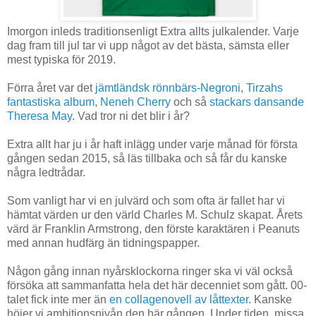
Imorgon inleds traditionsenligt Extra allts julkalender. Varje
dag fram till jul tar vi upp något av det bästa, sämsta eller
mest typiska för 2019.
Förra året var det
jämtländsk rönnbärs-Negroni
,
Tirzahs
fantastiska album
,
Neneh Cherry
och så
stackars dansande
Theresa May
. Vad tror ni det blir i år?
Extra allt har ju i år haft inlägg under varje månad för första
gången sedan 2015, så läs tillbaka och så får du kanske
några ledtrådar.
Som vanligt har vi en julvärd och som ofta är fallet har vi
hämtat värden ur den värld Charles M. Schulz skapat. Årets
värd är Franklin Armstrong, den förste karaktären i Peanuts
med annan hudfärg än tidningspapper.
Någon gång innan nyårsklockorna ringer ska vi väl också
försöka att sammanfatta hela det här decenniet som gått. 00-
talet fick inte mer än
en collagenovell av låttexter
. Kanske
höjer vi ambitionsnivån den här gången. Under tiden, missa