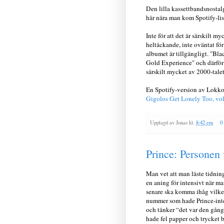
Den lilla kassettbandsnostalg
här nära man kom Spotify-list
Inte för att det är särskilt m
heltäckande, inte oväntat för
albumet är tillgängligt. "Bla
Gold Experience" och därför 
särskilt mycket av 2000-talet
En Spotify-version av Lokkos
Gigolos Get Lonely Too, vol.
Upplagd av
Jonas
kl.
8:42 em
0
Prince: Personen 
Man vet att man läste tidni
en aning för intensivt när ma
senare ska komma ihåg vilke
nummer som hade Prince-int
och tänker “det var den gån
hade fel papper och trycket b