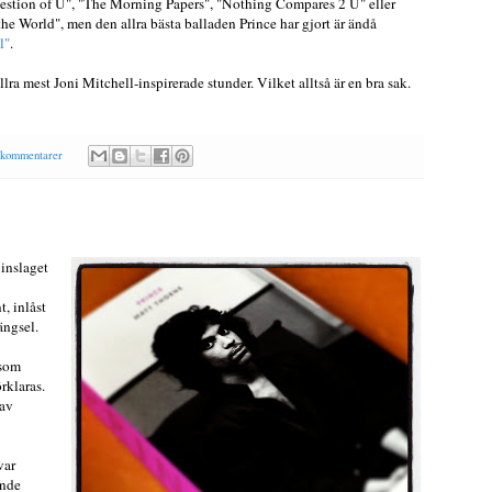
stion of U", "The Morning Papers", "Nothing Compares 2 U" eller
he World", men den allra bästa balladen Prince har gjort är ändå
l"
.
lra mest Joni Mitchell-inspirerade stunder. Vilket alltså är en bra sak.
 kommentarer
 inslaget
, inlåst
ängsel.
 som
rklaras.
 av
var
ende