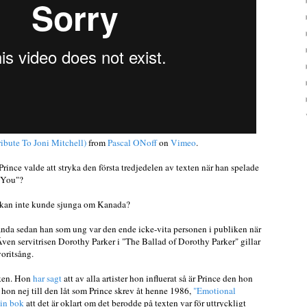
ibute To Joni Mitchell)
from
Pascal ONoff
on
Vimeo
.
rince valde att stryka den första tredjedelen av texten när han spelade
f You"?
rikan inte kunde sjunga om Kanada?
 ända sedan han som ung var den ende icke-vita personen i publiken när
ven servitrisen Dorothy Parker i "The Ballad of Dorothy Parker" gillar
oritsång.
eken. Hon
har sagt
att av alla artister hon influerat så är Prince den hon
e hon nej till den låt som Prince skrev åt henne 1986,
"Emotional
sin bok
att det är oklart om det berodde på texten var för uttryckligt