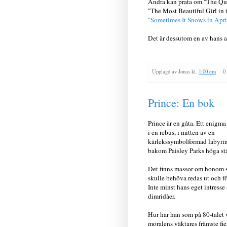
Andra kan prata om "The Que
"The Most Beautiful Girl in t
"Sometimes It Snows in Apri
Det är dessutom en av hans al
Upplagd av
Jonas
kl.
1:00 em
0
Prince: En bok
Prince är en gåta. Ett enigma
i en rebus, i mitten av en
kärlekssymbolformad labyrint
bakom Paisley Parks höga st
Det finns massor om honom
skulle behöva redas ut och fö
Inte minst hans eget intresse
dimridåer.
Hur har han som på 80-talet 
moralens väktares främste fi