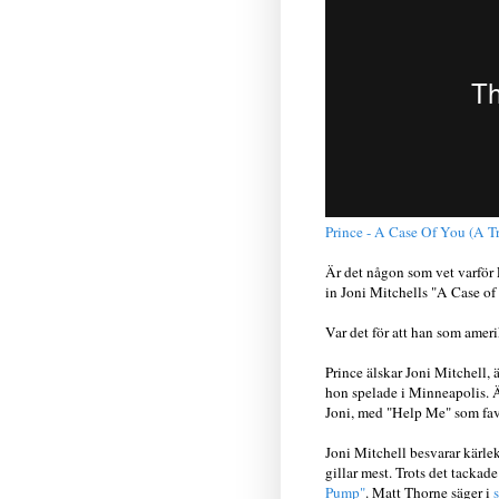
Prince - A Case Of You (A Tr
Är det någon som vet varför P
in Joni Mitchells "A Case o
Var det för att han som ame
Prince älskar Joni Mitchell,
hon spelade i Minneapolis. Ä
Joni, med "Help Me" som fav
Joni Mitchell besvarar kärl
gillar mest. Trots det tackad
Pump"
. Matt Thorne säger i