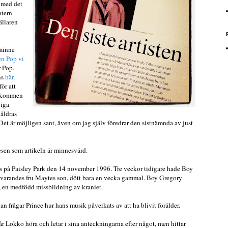
 med det
ntern
ällaren
jminne
n Pop vi
r Pop.
ns
här
.
ör att
ågkommen
piga
åldras
Det är möjligen sant, även om jag själv föredrar den sistnämnda av just
esen som artikeln är minnesvärd.
 på Paisley Park den 14 november 1996. Tre veckor tidigare hade Boy
åvarandes fru Maytes son, dött bara en vecka gammal. Boy Gregory
, en medfödd missbildning av kraniet.
n frågar Prince hur hans musik påverkats av att ha blivit förälder.
 får Lokko höra och letar i sina anteckningarna efter något, men hittar