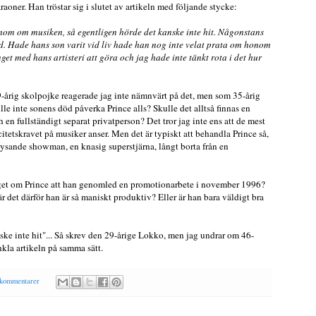
oner. Han tröstar sig i slutet av artikeln med följande stycke:
onom om musiken, så egentligen hörde det kanske inte hit. Någonstans
ed. Hade hans son varit vid liv hade han nog inte velat prata om honom
inget med hans artisteri att göra och jag hade inte tänkt rota i det hur
-årig skolpojke reagerade jag inte nämnvärt på det, men som 35-årig
ulle inte sonens död påverka Prince alls? Skulle det alltså finnas en
h en fullständigt separat privatperson? Det tror jag inte ens att de mest
ncitetskravet på musiker anser. Men det är typiskt att behandla Prince så,
lysande showman, en knasig superstjärna, långt borta från en
get om Prince att han genomled en promotionarbete i november 1996?
r det därför han är så maniskt produktiv? Eller är han bara väldigt bra
ske inte hit"... Så skrev den 29-årige Lokko, men jag undrar om 46-
kla artikeln på samma sätt.
 kommentarer