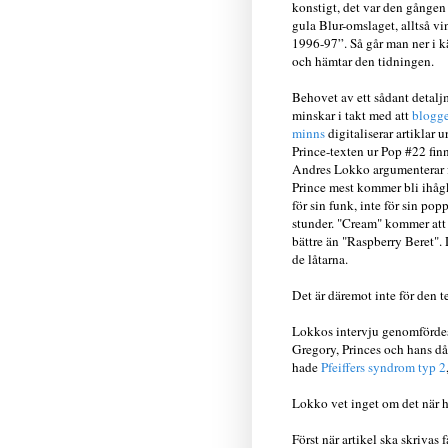
konstigt, det var den gången
gula Blur-omslaget, alltså vi
1996-97”. Så går man ner i k
och hämtar den tidningen.
Behovet av ett sådant detal
minskar i takt med att
blogge
minns
digitaliserar artiklar u
Prince-texten ur Pop #22 fin
Andres Lokko argumenterar f
Prince mest kommer bli ih
för sin funk, inte för sin pop
stunder. "Cream" kommer att 
bättre än "Raspberry Beret". 
de låtarna.
Det är däremot inte för den t
Lokkos intervju genomfördes
Gregory, Princes och hans d
hade
Pfeiffers syndrom typ 2
Lokko vet inget om det när ha
Först när artikel ska skrivas