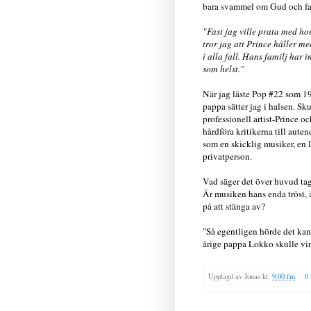
bara svammel om Gud och fara
"Fast jag ville prata med h
tror jag att Prince håller m
i alla fall. Hans familj har 
som helst."
När jag läste Pop #22 som 19
pappa sätter jag i halsen. Sk
professionell artist-Prince oc
hårdföra kritikerna till aute
som en skicklig musiker, en 
privatperson.
Vad säger det över huvud ta
Är musiken hans enda tröst, ä
på att stänga av?
"Så egentligen hörde det kan
årige pappa Lokko skulle vin
Upplagd av
Jonas
kl.
9:00 fm
0