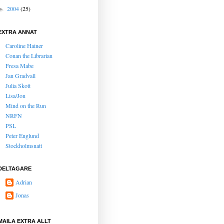
2004
(25)
►
EXTRA ANNAT
Caroline Hainer
Conan the Librarian
Fresa Mabe
Jan Gradvall
Julia Skott
Lisa/Jon
Mind on the Run
NRFN
PSL
Peter Englund
Stockholmsnatt
DELTAGARE
Adrian
Jonas
MAILA EXTRA ALLT