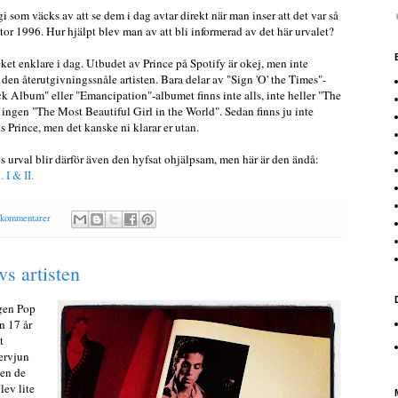
i som väcks av att se dem i dag avtar direkt när man inser att det var så
or 1996. Hur hjälpt blev man av att bli informerad av det här urvalet?
ycket enklare i dag. Utbudet av Prince på Spotify är okej, men inte
 den återutgivningssnåle artisten. Bara delar av "Sign 'O' the Times"-
ck Album" eller "Emancipation"-albumet finns inte alls, inte heller "The
ingen "The Most Beautiful Girl in the World". Sedan finns ju inte
s Prince, men det kanske ni klarar er utan.
 urval blir därför även den hyfsat ohjälpsam, men här är den ändå:
 I & II.
 kommentarer
vs artisten
ngen Pop
n 17 år
t
ervjun
gen de
lev lite