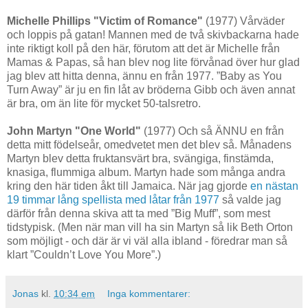
Michelle Phillips "Victim of Romance"
(1977) Vårväder
och loppis på gatan! Mannen med de två skivbackarna hade
inte riktigt koll på den här, förutom att det är Michelle från
Mamas & Papas, så han blev nog lite förvånad över hur glad
jag blev att hitta denna, ännu en från 1977. ”Baby as You
Turn Away” är ju en fin låt av bröderna Gibb och även annat
är bra, om än lite för mycket 50-talsretro.
John Martyn "One World"
(1977) Och så ÄNNU en från
detta mitt födelseår, omedvetet men det blev så. Månadens
Martyn blev detta fruktansvärt bra, svängiga, finstämda,
knasiga, flummiga album. Martyn hade som många andra
kring den här tiden åkt till Jamaica. När jag gjorde
en nästan
19 timmar lång spellista med låtar från 1977
så valde jag
därför från denna skiva att ta med ”Big Muff”, som mest
tidstypisk. (Men när man vill ha sin Martyn så lik Beth Orton
som möjligt - och där är vi väl alla ibland - föredrar man så
klart ”Couldn’t Love You More”.)
Jonas
kl.
10:34 em
Inga kommentarer: