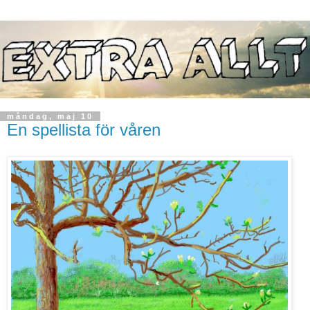
måndag, maj 10
En spellista för våren