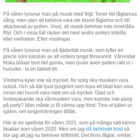
På våren lyssnar man på musik med flöjt. Toner likt fåglarnas
sång, men utan att behöva vara ute bland fåglarna och bli
attackerad av pollen. Visst, all musik behöver inte innehålla
flöjt. Och i vissa fall räcker det med andra sorters träblås
eller mellotron. Eller visslingar.
På våren lyssnar man på fjäderlätt musik, som lyfter en
precis som känslan av att vinters tyngd försvunnit. Vårvindar
friska blåser bort det gamla, men tyvärr även pollen rakt in i
huvudet - ta en tablett till.
Vindarna kyler inte så mycket, för solig ska musiken vara
också. Och så där ljust ljusgrönt som bara ett blad kan vara
innan det hunnit vara med om så mycket. Glad och
livsbejakande ska vårmusiken vara, men kanske inte pang
på party? Man måste ju få värma upp först. Tina ut tjälen ur
själen, om tungvrickningen tillåts.
Här är en spellista för våren 2021, som på många sätt känns
likadan som våren 2020. Men om jag
då behövde tröst
så
tror jag att jag nu behöver tillförsikt. Det finns fåglar, vindar,