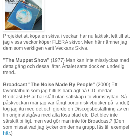
Projektet att köpa en skiva i veckan har nu faktiskt lett till att
jag vissa veckor köper FLERA skivor. Men här nämner jag
dem som verkligen varit Veckans Skiva.
"The Muppet Show"
(1977) Man kan inte misslyckas med
detta gäng och dessa låtar. Årtalet satte dock en underlig
trend...
Broadcast "The Noise Made By People"
(2000) Ett
favoritalbum som jag hittills bara ägt på CD, medan
Brodcast-EP:ar har stått utan sällskap i tolvtumshyllan. Så
påskveckan (när jag var långt bortom skivbutiker på landet)
tog jag itu med det och gjorde en Discogsbeställning av en
fin originalutgåva med alla lösa blad etc. Det blev inte
särskilt billigt, men vad gör man inte för Broadcast? (Den
som missat vad jag tycker om denna grupp, läs till exempel
här
.)