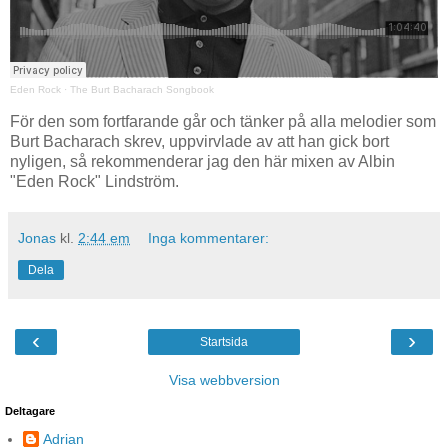
Eden Rock
·
The Burt Bacharach Songbook
För den som fortfarande går och tänker på alla melodier som
Burt Bacharach skrev, uppvirvlade av att han gick bort
nyligen, så rekommenderar jag den här mixen av Albin
"Eden Rock" Lindström.
Jonas
kl.
2:44 em
Inga kommentarer:
Dela
‹
›
Startsida
Visa webbversion
Deltagare
Adrian