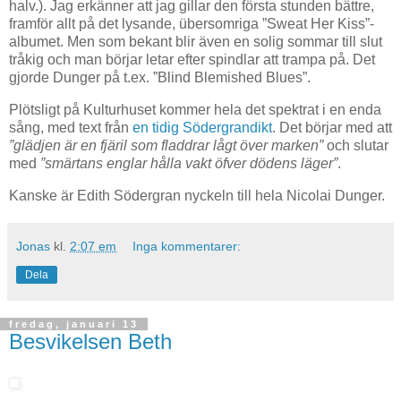
halv.). Jag erkänner att jag gillar den första stunden bättre,
framför allt på det lysande, übersomriga ”Sweat Her Kiss”-
albumet. Men som bekant blir även en solig sommar till slut
tråkig och man börjar letar efter spindlar att trampa på. Det
gjorde Dunger på t.ex. ”Blind Blemished Blues”.
Plötsligt på Kulturhuset kommer hela det spektrat i en enda
sång, med text från
en tidig Södergrandikt
. Det börjar med att
”glädjen är en fjäril som fladdrar lågt över marken”
och slutar
med
”smärtans englar hålla vakt öfver dödens läger”
.
Kanske är Edith Södergran nyckeln till hela Nicolai Dunger.
Jonas
kl.
2:07 em
Inga kommentarer:
Dela
fredag, januari 13
Besvikelsen Beth