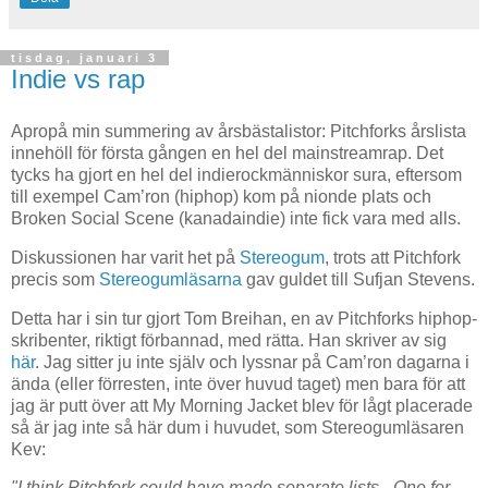
tisdag, januari 3
Indie vs rap
Apropå min summering av årsbästalistor: Pitchforks årslista
innehöll för första gången en hel del mainstreamrap. Det
tycks ha gjort en hel del indierockmänniskor sura, eftersom
till exempel Cam’ron (hiphop) kom på nionde plats och
Broken Social Scene (kanadaindie) inte fick vara med alls.
Diskussionen har varit het på
Stereogum
, trots att Pitchfork
precis som
Stereogumläsarna
gav guldet till Sufjan Stevens.
Detta har i sin tur gjort Tom Breihan, en av Pitchforks hiphop-
skribenter, riktigt förbannad, med rätta. Han skriver av sig
här
. Jag sitter ju inte själv och lyssnar på Cam’ron dagarna i
ända (eller förresten, inte över huvud taget) men bara för att
jag är putt över att My Morning Jacket blev för lågt placerade
så är jag inte så här dum i huvudet, som Stereogumläsaren
Kev:
"I think Pitchfork could have made separate lists - One for