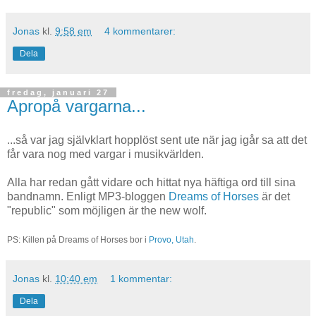
Jonas
kl.
9:58 em
4 kommentarer:
Dela
fredag, januari 27
Apropå vargarna...
...så var jag självklart hopplöst sent ute när jag igår sa att det
får vara nog med vargar i musikvärlden.
Alla har redan gått vidare och hittat nya häftiga ord till sina
bandnamn. Enligt MP3-bloggen
Dreams of Horses
är det
"republic" som möjligen är the new wolf.
PS: Killen på Dreams of Horses bor i
Provo, Utah
.
Jonas
kl.
10:40 em
1 kommentar:
Dela