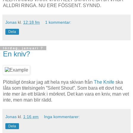
ALLDRI RINGA. NU ERE FÖSSENT. SYNND.
Jonas
kl.
12:18 fm
1 kommentar:
Dela
lördag, januari 7
En kniv?
Plötsligt önskar jag att hela nya skivan från
The Knife
ska
låta som titelsingeln ”Silent Shout”. Som bara ett dovt hot,
inte mer än ett blänk i mörkret. Det kan vara en kniv, man vet
inte, men man blir rädd.
Jonas
kl.
1:16 em
Inga kommentarer:
Dela