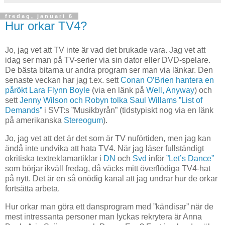
fredag, januari 6
Hur orkar TV4?
Jo, jag vet att TV inte är vad det brukade vara. Jag vet att
idag ser man på TV-serier via sin dator eller DVD-spelare.
De bästa bitarna ur andra program ser man via länkar. Den
senaste veckan har jag t.ex. sett
Conan O’Brien hantera en
pårökt Lara Flynn Boyle
(via en länk på
Well, Anyway
) och
sett
Jenny Wilson och Robyn tolka Saul Willams ”List of
Demands”
i SVT:s ”Musikbyrån” (tidstypiskt nog via en länk
på amerikanska
Stereogum
).
Jo, jag vet att det är det som är TV nuförtiden, men jag kan
ändå inte undvika att hata TV4. När jag läser fullständigt
okritiska textreklamartiklar i
DN
och
Svd
inför
”Let’s Dance”
som börjar ikväll fredag, då väcks mitt överflödiga TV4-hat
på nytt. Det är en så onödig kanal att jag undrar hur de orkar
fortsätta arbeta.
Hur orkar man göra ett dansprogram med ”kändisar” när de
mest intressanta personer man lyckas rekrytera är Anna