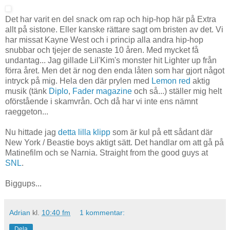
Det har varit en del snack om rap och hip-hop här på Extra
allt på sistone. Eller kanske rättare sagt om bristen av det. Vi
har missat Kayne West och i princip alla andra hip-hop
snubbar och tjejer de senaste 10 åren. Med mycket få
undantag... Jag gillade Lil'Kim's monster hit Lighter up från
förra året. Men det är nog den enda låten som har gjort något
intryck på mig. Hela den där prylen med
Lemon red
aktig
musik (tänk
Diplo
,
Fader magazine
och så...) ställer mig helt
oförstående i skamvrån. Och då har vi inte ens nämnt
raeggeton...
Nu hittade jag
detta lilla klipp
som är kul på ett sådant där
New York / Beastie boys aktigt sätt. Det handlar om att gå på
Matinefilm och se Narnia. Straight from the good guys at
SNL
.
Biggups...
Adrian
kl.
10:40 fm
1 kommentar:
Dela