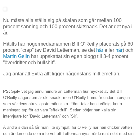
Nu måste alla ställa sig på skalan som går mellan 100
procent sanning och 100 procent skitsnack. Det är det nya i
år.
Hittills har högermediamannen Bill O’Reilly placerats på 60
procent ”crap” (av David Letterman, se det
här
eller
här
) och
Martin Gelin
har uppskattat sin egen blogg till 3-4 procent
”överdrifter och bullshit”.
Jag antar att Extra allt ligger någonstans mitt emellan.
PS:
Själv vet jag ännu mindre än Letterman hur mycket av det Bill
O’Reilly säger som är skitsnack, men O’Reilly framstår under intervjun
som världens otrevligaste människa. Först talar han i väldigt korta
meningar, typ för att vara ”effektfull”. Sedan börjar han kalla sin
intervjuare för ”David Letterman” och ”Sir”.
Å andra sidan så får man lite sympati för O’Reilly när han dricker vatten
och är den ende som inte vet att Letterman nyss rörde runt i det med sin