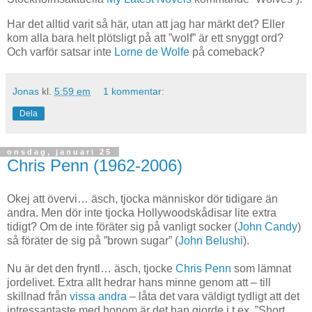
Har det alltid varit så här, utan att jag har märkt det? Eller
kom alla bara helt plötsligt på att ”wolf” är ett snyggt ord?
Och varför satsar inte
Lorne de Wolfe
på comeback?
Jonas
kl.
5:59 em
1 kommentar:
Dela
onsdag, januari 25
Chris Penn (1962-2006)
Okej att övervi… äsch, tjocka människor dör tidigare än
andra. Men dör inte tjocka Hollywoodskådisar lite extra
tidigt? Om de inte föräter sig på vanligt socker (
John Candy
)
så föräter de sig på ”brown sugar” (
John Belushi
).
Nu är det den fryntl… äsch, tjocke
Chris Penn
som lämnat
jordelivet. Extra allt hedrar hans minne genom att – till
skillnad från
vissa andra
– låta det vara väldigt tydligt att det
intressantaste med honom är det han gjorde i t.ex. ”Short