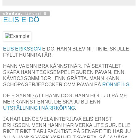
söndag, januari 8
ELIS E DÖ
ELIS ERIKSSON
E DÖ. HANN BLEV NITTINIE. SKULLE
FYLLT HUNNRA I ÅR.
HANN VA ENN BRA KÅNNSTNÄR. PÅ SEXTITALET
SKAPA HANN TECKSEMPEL FIGUREN PAVAN, ENN
KÅVBOJ SOMM BOR I ENN GRÅTTA. MANN KANN
SCHÖPA SERJEBÖCKER OMM PAVAN PÅ
RÖNNELLS
.
DE E SYNND ATT HANN DOG. HANN HÖLL JU PÅ ME
MER KÅNNST ENNU. DE SKA JU BLI ENN
UTSTÄLLNING I NÅRRKÖPING
.
JA HAR LENGE VELA INTERJUVA ELIS ERNST
ERIKSSON. MENN HANN HAR VERKA LITE SUR. ELLE
RIKTIT RIKTIT ARJ FACKTIST. PÅ SENARE TID HAR JU
ALLA HANNS VÄRK VARI HELT SVARTA. SÅ JA VÅGA