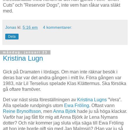
Cuts” och ”Reservoir Dogs”, inte vem han råkar vara släkt
med.
Jonas
kl.
5:16 em
4 kommentarer:
Dela
måndag, januari 23
Kristina Lugn
Gick på Dramaten i lördags. Om man inte räknar besök i
deras bar var det andra gången i mitt liv. Förra gången var
1983, när Lil Terselius spelade Klas Klättermus. Ska försöka
gå oftare framöver.
Det var näst sista föreställningen av
Kristina Lugns
”Vera”.
Alla spelade rundpingis utom
Ewa Fröling
. Oftast vann
Reine Brynolfsson
, men
Anna Björk
hade ju så höga klackar.
Varför har jag fått för mig att Anna Björk är Lena Nymans
dotter? Och när kommer jag sluta vilja säga till Ewa Fröling
att hon inte borde gift sig med Jan Malmsjö? (Han var ju så