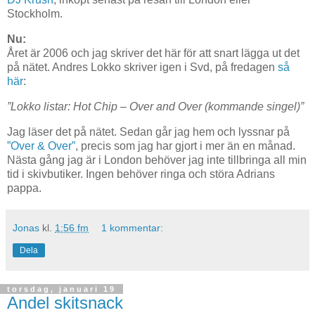
Stockholm.
Nu:
Året är 2006 och jag skriver det här för att snart lägga ut det
på nätet. Andres Lokko skriver igen i Svd, på fredagen
så
här
:
”Lokko listar: Hot Chip – Over and
Over (kommande singel)
”
Jag läser det på nätet. Sedan går jag hem och lyssnar på
”Over & Over”
, precis som jag har gjort i mer än en månad.
Nästa gång jag är i London behöver jag inte tillbringa all min
tid i skivbutiker. Ingen behöver ringa och störa Adrians
pappa.
Jonas
kl.
1:56 fm
1 kommentar:
Dela
torsdag, januari 19
Andel skitsnack