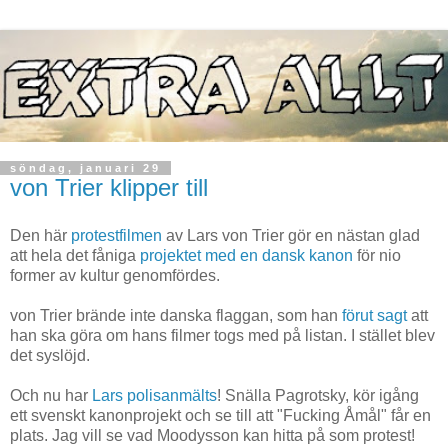
söndag, januari 29
von Trier klipper till
Den här
protestfilmen
av Lars von Trier gör en nästan glad
att hela det fåniga
projektet med en dansk kanon
för nio
former av kultur genomfördes.
von Trier brände inte danska flaggan, som han
förut sagt
att
han ska göra om hans filmer togs med på listan. I stället blev
det syslöjd.
Och nu har
Lars polisanmälts
! Snälla Pagrotsky, kör igång
ett svenskt kanonprojekt och se till att "Fucking Åmål" får en
plats. Jag vill se vad Moodysson kan hitta på som protest!