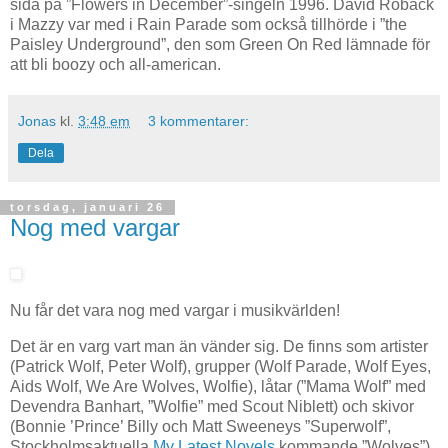
sida på ”Flowers in December”-singeln 1996. David Roback
i Mazzy var med i Rain Parade som också tillhörde i ”the
Paisley Underground”, den som Green On Red lämnade för
att bli boozy och all-american.
Jonas
kl.
3:48 em
3 kommentarer:
Dela
torsdag, januari 26
Nog med vargar
Nu får det vara nog med vargar i musikvärlden!
Det är en varg vart man än vänder sig. De finns som artister
(Patrick Wolf, Peter Wolf), grupper (Wolf Parade, Wolf Eyes,
Aids Wolf, We Are Wolves, Wolfie), låtar (”Mama Wolf” med
Devendra Banhart, ”Wolfie” med Scout Niblett) och skivor
(Bonnie ’Prince’ Billy och Matt Sweeneys ”Superwolf”,
Stockholmsaktuella
My Latest Novels
kommande ”Wolves”).