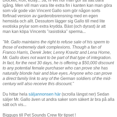
Blocket, Koll, eBay... Ja, ni vet hur man gör så sätt bara
igång. Men vill man vara lite extra fin i kanten kan man göra
som vår gode vän Vincent Gallo som gör någon sorts
förfinad version av garderobsrensning med en egen
hemsida och allt. Dessutom lägger sig Gallo till med lite
exotiska prylar som extra krydda. Bäst (och dyrast) är att
man kan köpa Vincents "rasistiska" sperma...
"Mr. Gallo maintains the right to refuse sale of his sperm to
those of extremely dark complexions. Though a fan of
Franco Harris, Derek Jeter, Lenny Kravitz and Lena Horne,
Mr. Gallo does not want to be part of that type of integration.
In fact, for the next 30 days, he is offering a $50,000 discount
to any potential female purchaser who can prove she has
naturally blonde hair and blue eyes. Anyone who can prove
a direct family link to any of the German soldiers of the mid-
century will also receive this discount."
Du hittar hela
säljannonsen här
(scrolla längst ner) Sedan
säljer Mr. Gallo även ut andra saker som säkert är bra på alla
sätt och vis...
Biggups till Pet Sounds Crew för tipset !