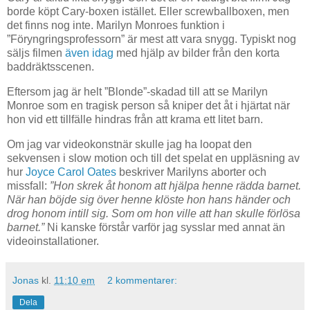
borde köpt Cary-boxen istället. Eller screwballboxen, men
det finns nog inte. Marilyn Monroes funktion i
”Föryngringsprofessorn” är mest att vara snygg. Typiskt nog
säljs filmen
även idag
med hjälp av bilder från den korta
baddräktsscenen.
Eftersom jag är helt ”Blonde”-skadad till att se Marilyn
Monroe som en tragisk person så kniper det åt i hjärtat när
hon vid ett tillfälle hindras från att krama ett litet barn.
Om jag var videokonstnär skulle jag ha loopat den
sekvensen i slow motion och till det spelat en uppläsning av
hur
Joyce Carol Oates
beskriver Marilyns aborter och
missfall:
”Hon skrek åt honom att hjälpa henne rädda barnet.
När han böjde sig över henne klöste hon hans händer och
drog honom intill sig. Som om hon ville att han skulle förlösa
barnet.”
Ni kanske förstår varför jag sysslar med annat än
videoinstallationer.
Jonas
kl.
11:10 em
2 kommentarer:
Dela