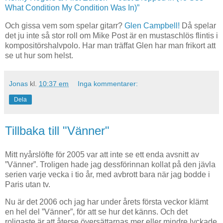
What Condition My Condition Was In)”
Och gissa vem som spelar gitarr?
Glen Campbell!
Då spelar
det ju inte så stor roll om Mike Post är en mustaschlös flintis i
kompositörshalvpolo. Har man träffat Glen har man frikort att
se ut hur som helst.
Jonas
kl.
10:37 em
Inga kommentarer:
Dela
Tillbaka till "Vänner"
Mitt nyårslöfte för 2005 var att inte se ett enda avsnitt av
”Vänner”. Troligen hade jag dessförinnan kollat på den jävla
serien varje vecka i tio år, med avbrott bara när jag bodde i
Paris utan tv.
Nu är det 2006 och jag har under årets första veckor klämt
en hel del ”Vänner”, för att se hur det känns. Och det
roligaste är att återse översättarnas mer eller mindre lyckade