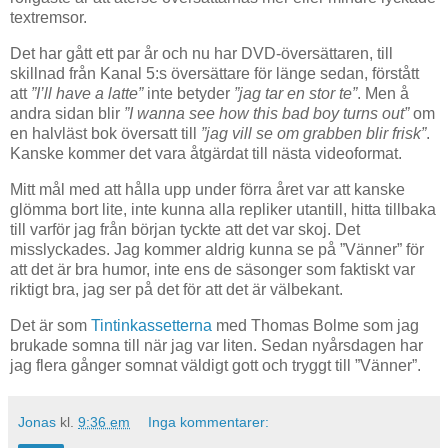
textremsor.
Det har gått ett par år och nu har DVD-översättaren, till
skillnad från Kanal 5:s översättare för länge sedan, förstått
att
”I’ll have a latte”
inte betyder
”jag tar en stor te”
. Men å
andra sidan blir
”I wanna see how this bad boy turns out”
om
en halvläst bok översatt till
”jag vill se om grabben blir frisk”
.
Kanske kommer det vara åtgärdat till nästa videoformat.
Mitt mål med att hålla upp under förra året var att kanske
glömma bort lite, inte kunna alla repliker utantill, hitta tillbaka
till varför jag från början tyckte att det var skoj. Det
misslyckades. Jag kommer aldrig kunna se på ”Vänner” för
att det är bra humor, inte ens de säsonger som faktiskt var
riktigt bra, jag ser på det för att det är välbekant.
Det är som
Tintinkassetterna
med Thomas Bolme som jag
brukade somna till när jag var liten. Sedan nyårsdagen har
jag flera gånger somnat väldigt gott och tryggt till ”Vänner”.
Jonas
kl.
9:36 em
Inga kommentarer: