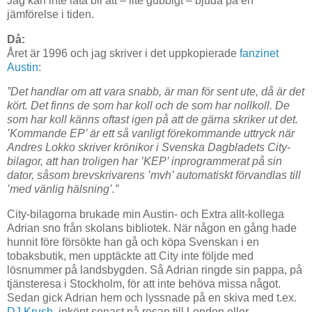
Jag kan inte låta bli att – lite gubbigt – bjuda på en
jämförelse i tiden.
Då:
Året är 1996 och jag skriver i det uppkopierade
fanzinet
Austin
:
”Det handlar om att vara snabb, är man för sent ute, då är det
kört. Det finns de som har koll och de som har nollkoll. De
som har koll känns oftast igen på att de gärna skriker ut det.
’Kommande EP’ är ett så vanligt förekommande uttryck när
Andres Lokko skriver krönikor i Svenska Dagbladets City-
bilagor, att han troligen har ’KEP’ inprogrammerat på sin
dator, såsom brevskrivarens ’mvh’ automatiskt förvandlas till
’med vänlig hälsning’.”
City-bilagorna brukade min Austin- och Extra allt-kollega
Adrian sno från skolans bibliotek. När någon en gång hade
hunnit före försökte han gå och köpa Svenskan i en
tobaksbutik, men upptäckte att City inte följde med
lösnummer på landsbygden. Så Adrian ringde sin pappa, på
tjänsteresa i Stockholm, för att inte behöva missa något.
Sedan gick Adrian hem och lyssnade på en skiva med t.ex.
DJ Krush
, inköpt senast på resan till London eller