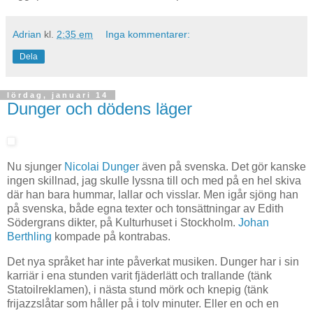
Adrian
kl.
2:35 em
Inga kommentarer:
Dela
lördag, januari 14
Dunger och dödens läger
Nu sjunger
Nicolai Dunger
även på svenska. Det gör kanske
ingen skillnad, jag skulle lyssna till och med på en hel skiva
där han bara hummar, lallar och visslar. Men igår sjöng han
på svenska, både egna texter och tonsättningar av Edith
Södergrans dikter, på Kulturhuset i Stockholm.
Johan
Berthling
kompade på kontrabas.
Det nya språket har inte påverkat musiken. Dunger har i sin
karriär i ena stunden varit fjäderlätt och trallande (tänk
Statoilreklamen), i nästa stund mörk och knepig (tänk
frijazzslåtar som håller på i tolv minuter. Eller en och en