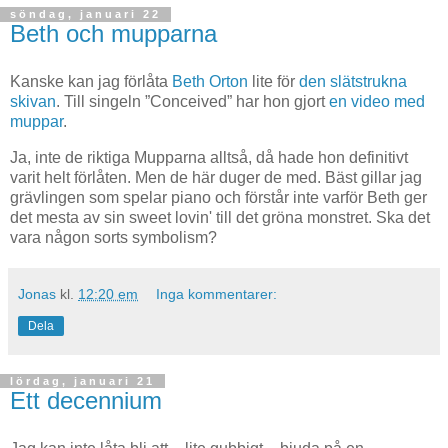
söndag, januari 22
Beth och mupparna
Kanske kan jag förlåta
Beth Orton
lite för
den slätstrukna
skivan
. Till singeln ”Conceived” har hon gjort
en video med
muppar
.
Ja, inte de riktiga Mupparna alltså, då hade hon definitivt
varit helt förlåten. Men de här duger de med. Bäst gillar jag
grävlingen som spelar piano och förstår inte varför Beth ger
det mesta av sin sweet lovin' till det gröna monstret. Ska det
vara någon sorts symbolism?
Jonas
kl.
12:20 em
Inga kommentarer:
Dela
lördag, januari 21
Ett decennium