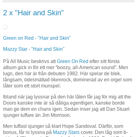
2 x "Hair and Skin"
Green on Red - "Hair and Skin"
Mazzy Star - "Hair and Skin"
På All Music beskrivs att
Green On Red
efter sitt första
album gick in för ett mer ”boozy, all-American sound”. Men
lugn, den här är från debuten 1982. Här spelar de blek,
långsam, ödesmättad ökenrock, dominerad av en orgel som
låter som ett stort munspel.
Ibland när jag lyssnar på den här låten får jag för mig att the
Doors kanske inte är så dåliga egentligen, kanske borde
man ge dem en chans igen. Sedan inser jag att Dan Stuart
sjunger tuffare än Jim Morrison.
Men tuffast sjunger så klart Hope Sandoval. Därför, som
bonus, får ni lyssna på
Mazzy Stars
cover. Den låg som b-