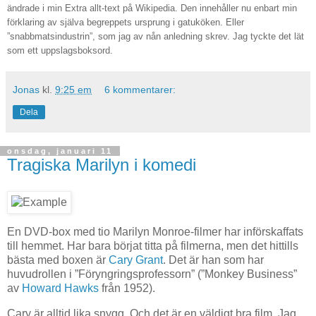
ändrade i min Extra allt-text på Wikipedia. Den innehåller nu enbart min
förklaring av själva begreppets ursprung i gatuköken. Eller
”snabbmatsindustrin”, som jag av nån anledning skrev. Jag tyckte det lät
som ett uppslagsboksord.
Jonas
kl.
9:25 em
6 kommentarer:
Dela
onsdag, januari 11
Tragiska Marilyn i komedi
En DVD-box med tio Marilyn Monroe-filmer har införskaffats
till hemmet. Har bara börjat titta på filmerna, men det hittills
bästa med boxen är
Cary Grant
. Det är han som har
huvudrollen i ”Föryngringsprofessorn” (”Monkey Business”
av
Howard Hawks
från 1952).
Cary är alltid lika snygg. Och det är en väldigt bra film. Jag