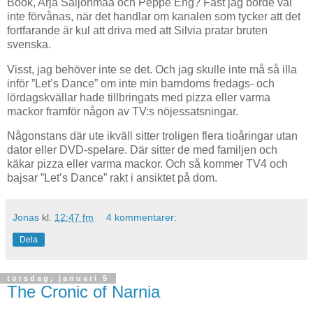
Book, Arja Saijonmaa och Peppe Eng? Fast jag borde väl
inte förvånas, när det handlar om kanalen som tycker att det
fortfarande är kul att driva med att Silvia pratar bruten
svenska.
Visst, jag behöver inte se det. Och jag skulle inte må så illa
inför ”Let’s Dance” om inte min barndoms fredags- och
lördagskvällar hade tillbringats med pizza eller varma
mackor framför någon av TV:s nöjessatsningar.
Någonstans där ute ikväll sitter troligen flera tioåringar utan
dator eller DVD-spelare. Där sitter de med familjen och
käkar pizza eller varma mackor. Och så kommer TV4 och
bajsar ”Let’s Dance” rakt i ansiktet på dom.
Jonas
kl.
12:47 fm
4 kommentarer:
Dela
torsdag, januari 5
The Cronic of Narnia