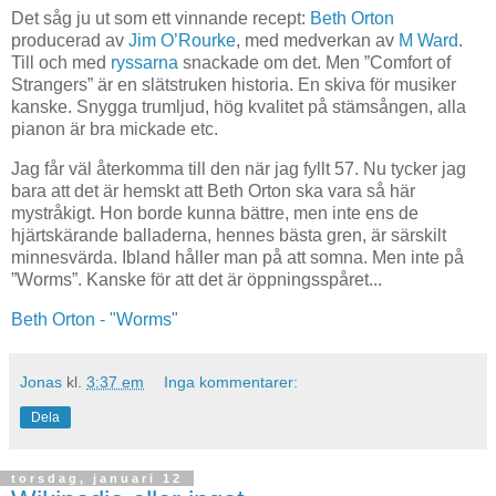
Det såg ju ut som ett vinnande recept:
Beth Orton
producerad av
Jim O’Rourke
, med medverkan av
M Ward
.
Till och med
ryssarna
snackade om det. Men ”Comfort of
Strangers” är en slätstruken historia. En skiva för musiker
kanske. Snygga trumljud, hög kvalitet på stämsången, alla
pianon är bra mickade etc.
Jag får väl återkomma till den när jag fyllt 57. Nu tycker jag
bara att det är hemskt att Beth Orton ska vara så här
mystråkigt. Hon borde kunna bättre, men inte ens de
hjärtskärande balladerna, hennes bästa gren, är särskilt
minnesvärda. Ibland håller man på att somna. Men inte på
”Worms”. Kanske för att det är öppningsspåret...
Beth Orton - "Worms"
Jonas
kl.
3:37 em
Inga kommentarer:
Dela
torsdag, januari 12