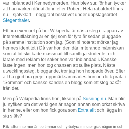
var inblandad i Kennedymorden. Han blev sur, för han tycker
att han varken dödat John eller Robert. Hela rabaldret finns
nu – självklart – noggrant beskrivet under uppslagsordet
Siegenthaler
.
Ett bra exempel på hur Wikipedia är nästa steg i trappan av
Internetutfläkning är en tjej som för fyra år sedan pluggade
på samma institution som jag. (Som ni noterat mörkar jag
hennes identitet.) Då var hon den där irriterande människan
som alltid skickade massmail till samtliga studenter och
lärare med reklam för saker hon var inblandad i. Kanske
läste ingen, men hon tog chansen att ta lite plats. Nästa
utvecklingssteg, bloggande, tror jag hon hoppade över. Efter
att ha gjort bra grejer uppmärksammades hon och fick prata i
”Sommar” och kanske kändes en blogg som ett steg bakåt
från det.
Men på Wikipedia finns hon, liksom på
Susning.nu
. Man blir
ju nyfiken om det verkligen är någon annan som orkat skriva
in henne, eller om hon fick göra som
Extra allt
och lägga in
sig själv?
PS:
Efter inte mer än tio timmar och fyrtiofyra minuter gick någon in och