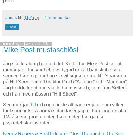
penna.
Jonas
kl.
8:52 em
1 kommentar:
Dela
onsdag, januari 18
Mike Post mustaschlös!
Jag skulle aldrig ha gjort det. Kollat hur Mike Post ser ut,
menar jag. Jag var helt övertygad om att han skulle se ut
som en hårding, när han skrivit signaturerna till ”Spanarna
på Hill Street” och ”Rockford” och ”A-Team” och ”Magnum”.
Jag trodde lugnt han skulle ha mustasch, som Tom Selleck
och han med mössan i ”Hill Street”.
Sen gick jag
hit
och upptäckte att han ser ju ut som vilken
tönt som helst. Å andra sidan läser jag att han förutom alla
TV-låtar var producenten bakom den här gamla
psykedeliska favoriten:
Kenny Rogers & First Edition – “Just Dropped In (To See