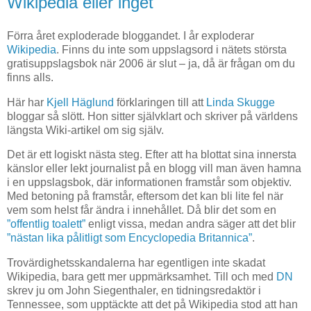
Wikipedia eller inget
Förra året exploderade bloggandet. I år exploderar
Wikipedia
. Finns du inte som uppslagsord i nätets största
gratisuppslagsbok när 2006 är slut – ja, då är frågan om du
finns alls.
Här har
Kjell Häglund
förklaringen till att
Linda Skugge
bloggar så slött. Hon sitter självklart och skriver på världens
längsta Wiki-artikel om sig själv.
Det är ett logiskt nästa steg. Efter att ha blottat sina innersta
känslor eller lekt journalist på en blogg vill man även hamna
i en uppslagsbok, där informationen framstår som objektiv.
Med betoning på framstår, eftersom det kan bli lite fel när
vem som helst får ändra i innehållet. Då blir det som en
”offentlig toalett”
enligt vissa, medan andra säger att det blir
”nästan lika pålitligt som Encyclopedia Britannica”
.
Trovärdighetsskandalerna har egentligen inte skadat
Wikipedia, bara gett mer uppmärksamhet. Till och med
DN
skrev ju om John Siegenthaler, en tidningsredaktör i
Tennessee, som upptäckte att det på Wikipedia stod att han