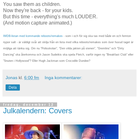
You saw them as children.
Now they're back - for your kids.
But this time - everything's much LOUDER.
(And motion capture animated.)
IMDB-listan med kommande reboots/remakes
- som i och för sig ska tas med både en och femton
nypor salt - är väldigt svår att skilja från en lista med vilka reboots/remakes som över huvud taget är
möjliga att tänka sig. Om nu "Polisskolan", "Den vilda jakten på stenen", "Gremlins" och "Dirty
Dancing" ska återkomma och Jason Sudeikis ska spela Fletch, varför ingen ny "Breakfast Club" eller
"Snuten i Hollywood"? Eller Hugh Jackman som Crocodile Dundee?
Jonas
kl.
6:00 fm
Inga kommentarer:
Dela
fredag, december 12
Julkalendern: Covers