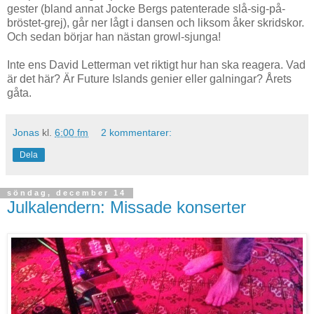
gester (bland annat Jocke Bergs patenterade slå-sig-på-
bröstet-grej), går ner lågt i dansen och liksom åker skridskor.
Och sedan börjar han nästan growl-sjunga!
Inte ens David Letterman vet riktigt hur han ska reagera. Vad
är det här? Är Future Islands genier eller galningar? Årets
gåta.
Jonas
kl.
6:00 fm
2 kommentarer:
Dela
söndag, december 14
Julkalendern: Missade konserter