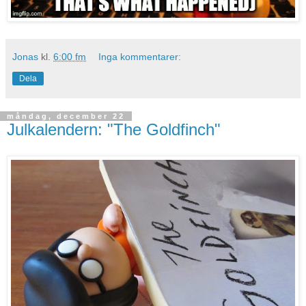
Jonas
kl.
6:00 fm
Inga kommentarer:
Dela
måndag, december 22
Julkalendern: "The Goldfinch"