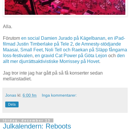
Alla.
Förutom
en social Damien Jurado på Kägelbanan
,
en iPad-
filmad Justin Timberlake på Tele 2
,
de Amnesty-stödjande
Maasai, Small Feet, Noli Tell och Raekan på Släpp fångarna
loss-festivalen
,
en gravid Cat Power på Göta Lejon
och
den
allt mer djurrättsaktivistiske Morrissey på Hovet
.
Jag tror inte jag har gått på så få konserter sedan
mellanstadiet.
Jonas
kl.
6:00 fm
Inga kommentarer:
Dela
lördag, december 13
Julkalendern: Reboots