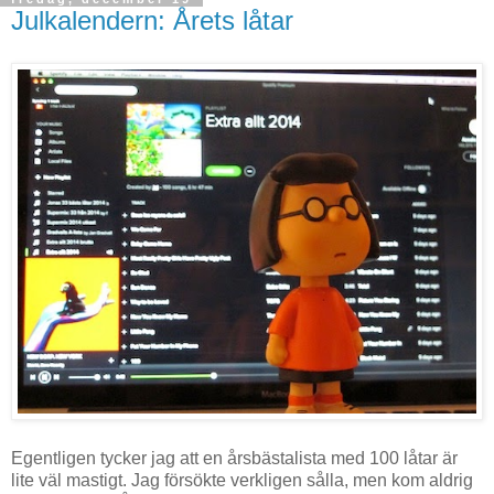
Julkalendern: Årets låtar
Egentligen tycker jag att en årsbästalista med 100 låtar är
lite väl mastigt. Jag försökte verkligen sålla, men kom aldrig