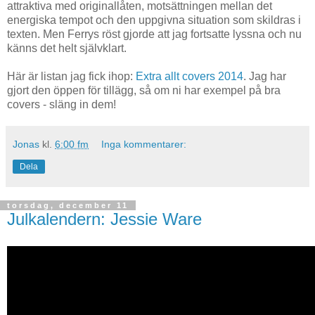
attraktiva med originallåten, motsättningen mellan det
energiska tempot och den uppgivna situation som skildras i
texten. Men Ferrys röst gjorde att jag fortsatte lyssna och nu
känns det helt självklart.
Här är listan jag fick ihop:
Extra allt covers 2014
. Jag har
gjort den öppen för tillägg, så om ni har exempel på bra
covers - släng in dem!
Jonas
kl.
6:00 fm
Inga kommentarer:
Dela
torsdag, december 11
Julkalendern: Jessie Ware