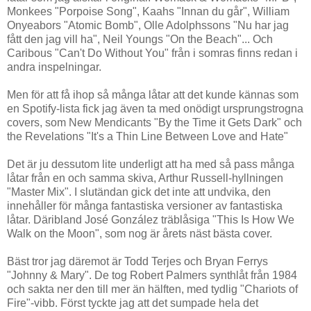
Monkees "Porpoise Song", Kaahs "Innan du går", William
Onyeabors "Atomic Bomb", Olle Adolphssons "Nu har jag
fått den jag vill ha", Neil Youngs "On the Beach"... Och
Caribous "Can't Do Without You" från i somras finns redan i
andra inspelningar.
Men för att få ihop så många låtar att det kunde kännas som
en Spotify-lista fick jag även ta med onödigt ursprungstrogna
covers, som New Mendicants "By the Time it Gets Dark" och
the Revelations "It's a Thin Line Between Love and Hate"
Det är ju dessutom lite underligt att ha med så pass många
låtar från en och samma skiva, Arthur Russell-hyllningen
"Master Mix". I slutändan gick det inte att undvika, den
innehåller för många fantastiska versioner av fantastiska
låtar. Däribland José González träblåsiga "This Is How We
Walk on the Moon", som nog är årets näst bästa cover.
Bäst tror jag däremot är Todd Terjes och Bryan Ferrys
"Johnny & Mary". De tog Robert Palmers synthlåt från 1984
och sakta ner den till mer än hälften, med tydlig "Chariots of
Fire"-vibb. Först tyckte jag att det sumpade hela det