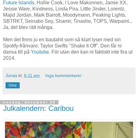
Future Islands
, Hollie Cook, I Love Makonnen, Jamie XX,
Jessie Ware, Kindness, Linda Pira, Little Jinder, Lorentz,
Majid Jordan, Mark Barrott, Moodymann, Peaking Lights,
SBTRKT, Seinabo Sey, Shamir, Tinashe, TOPS, Warpaint...
Ja, det blev rätt många.
Men det finns ju en bautahit som så klart lyser med sin
Spotify-frånvaro: Taylor Swifts "Shake It Off". Den får ni
dansa till på
Youtube
. För utan den kan ni faktiskt inte fira ut
2014.
Jonas
kl.
6:11 em
Inga kommentarer:
Dela
onsdag, december 24
Julkalendern: Caribou