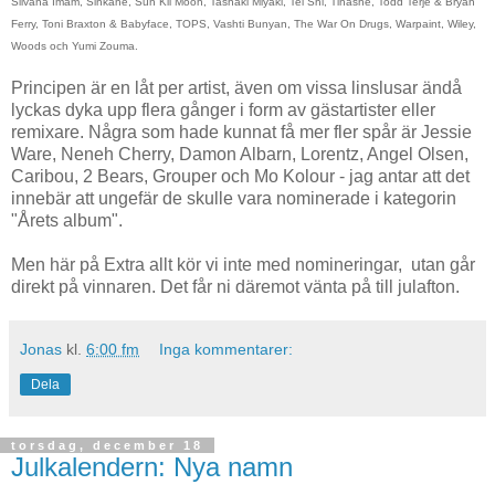
Silvana Imam, Sinkane, Sun Kil Moon, Tashaki Miyaki, Tei Shi, Tinashe, Todd Terje & Bryan
Ferry, Toni Braxton & Babyface, TOPS, Vashti Bunyan, The War On Drugs, Warpaint, Wiley,
Woods och Yumi Zouma.
Principen är en låt per artist, även om vissa linslusar ändå
lyckas dyka upp flera gånger i form av gästartister eller
remixare. Några som hade kunnat få mer fler spår är Jessie
Ware, Neneh Cherry, Damon Albarn, Lorentz, Angel Olsen,
Caribou, 2 Bears, Grouper och Mo Kolour - jag antar att det
innebär att ungefär de skulle vara nominerade i kategorin
"Årets album".
Men här på Extra allt kör vi inte med nomineringar, utan går
direkt på vinnaren. Det får ni däremot vänta på till julafton.
Jonas
kl.
6:00 fm
Inga kommentarer:
Dela
torsdag, december 18
Julkalendern: Nya namn