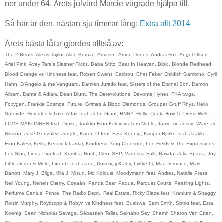
ner under 64. Årets julvärd Marcie vägrade hjälpa till.
Så här är den, nästan sju timmar lång:
Extra allt 2014
Årets bästa låtar gjordes alltså av:
The 2 Bears, Alexis Taylor, Alice Boman, Amason, Amen Dunes, Andras Fox, Angel Olsen,
Ariel Pink, Avey Tare's Slasher Flicks, Baba Stiltz, Bear In Heaven, Bibio, Blonde Redhead,
Blood Orange vs Kindness feat. Robert Owens, Caribou, Chet Faker, Childish Gambino, Cyril
Hahn, D'Angelo & the Vanguard, Damien Jurado feat. Sisters of the Eternal Son, Damon
Albarn, Dante & Adiam, Dean Blunt, The Derevolutions, Devonte Hynes, FKA twigs,
Foxygen, Frankie Cosmos, Future, Grimes & Blood Diamonds, Grouper, Gruff Rhys, Hello
Saferide, Hercules & Love Affair feat. John Grant, HNNY, Hollie Cook, How To Dress Well, I
LOVE MAKONNEN feat. Drake, Jaakko Eino Kalevi vs Tom Noble, Jamie xx, Jessie Ware, Ji
Nilsson, José González, Jungle, Karen O feat. Ezra Koenig, Kasper Bjørke feat. Jaakko
Eino Kalevi, Kelis, Kendrick Lamar, Kindness, King Creosote, Lee Fields & The Expressions,
Les Sins, Linda Pira feat. Kumba, Rosh, Cleo, SEP, Vanessa Falk, Rawda, Julia Spada, Joy,
Little Jinder & Melo, Lorentz feat. Jaqe, Duvchi, jj & Joy, Lykke Li, Mac Demarco, Mark
Barrott, Mary J. Blige, Mila J, Misun, Mo Kolours, Moodymann feat. Andres, Natalie Prass,
Neil Young, Neneh Cherry, Oceaán, Panda Bear, Paqua, Parquet Courts, Peaking Lights,
Perfume Genius, Prince, The Radio Dept., Real Estate, Ricky Blaze feat. Kranium & Shaggy,
Roisin Murphy, Royksopp & Robyn vs Kindness feat. Busiswa, Sam Smith, Sbtrkt feat. Ezra
Koenig, Sean Nicholas Savage, Sébastien Tellier, Seinabo Sey, Shamir, Sharon Van Etten,