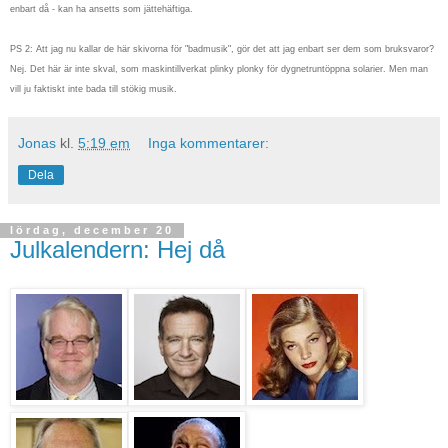
enbart då - kan ha ansetts som jättehäftiga.
PS 2: Att jag nu kallar de här skivorna för "badmusik", gör det att jag enbart ser dem som bruksvaror?
Nej. Det här är inte skval, som maskintillverkat plinky plonky för dygnetruntöppna solarier. Men man
vill ju faktiskt inte bada till stökig musik.
Jonas
kl.
5:19 em
Inga kommentarer:
Dela
lördag, december 20
Julkalendern: Hej då