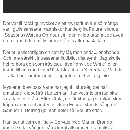
Det var tillräckligt mycket av ett mysterium hur så många
vanligtvis sansade människor kunde gilla Future Islands
"Seasons (Waiting On You)", till den milda grad att de även
nu har med den på listor över årets allra bästa låtar.
Det är ju visserligen en catchy låt, men ändå... enahanda.
Och inte särskilt intressanta ljudbild, trist synth. Jag skulle
hellre höra den som träsksoul (typ Tony Joe White) eller
kraut (till och med som 90-talskraut à la Stereolab). Vad det
är alla hör - förutom just tralligheten - det vet jag inte.
Mysteriet blev bara värre när jag till slut såg det här
omtalade klippet från Letterman. Jag vet inte om jag ska
skratta eller gråta. Eller vänta, det är klart jag skrattar. Men
frågan är om det är den effekten Future Islands sångare
Samuel T. Herring (jo, han heter så) var ute efter.
Han ser ut som en Ricky Gervais med Marlon Brando-
komplex, tar sången på extremt allvar med dramatiska