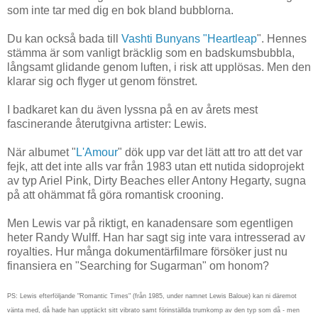
som inte tar med dig en bok bland bubblorna.
Du kan också bada till
Vashti Bunyans "Heartleap
". Hennes
stämma är som vanligt bräcklig som en badskumsbubbla,
långsamt glidande genom luften, i risk att upplösas. Men den
klarar sig och flyger ut genom fönstret.
I badkaret kan du även lyssna på en av årets mest
fascinerande återutgivna artister: Lewis.
När albumet "
L'Amour
" dök upp var det lätt att tro att det var
fejk, att det inte alls var från 1983 utan ett nutida sidoprojekt
av typ Ariel Pink, Dirty Beaches eller Antony Hegarty, sugna
på att ohämmat få göra romantisk crooning.
Men Lewis var på riktigt, en kanadensare som egentligen
heter Randy Wulff. Han har sagt sig inte vara intresserad av
royalties. Hur många dokumentärfilmare försöker just nu
finansiera en "Searching for Sugarman" om honom?
PS: Lewis efterföljande "Romantic Times" (från 1985, under namnet Lewis Baloue) kan ni däremot
vänta med, då hade han upptäckt sitt vibrato samt förinställda trumkomp av den typ som då - men