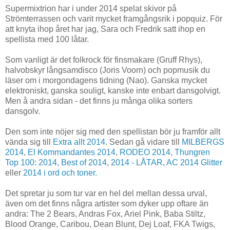
Supermixtrion har i under 2014 spelat skivor på
Strömterrassen och varit mycket framgångsrik i popquiz. För
att knyta ihop året har jag, Sara och Fredrik satt ihop en
spellista med 100 låtar.
Som vanligt är det folkrock för finsmakare (Gruff Rhys),
halvobskyr långsamdisco (Joris Voorn) och popmusik du
läser om i morgondagens tidning (Nao). Ganska mycket
elektroniskt, ganska souligt, kanske inte enbart dansgolvigt.
Men å andra sidan - det finns ju många olika sorters
dansgolv.
Den som inte nöjer sig med den spellistan bör ju framför allt
vända sig till
Extra allt 2014
. Sedan gå vidare till
MILBERGS
2014
,
El Kommandantes 2014
,
RODEO 2014
,
Thungren
Top 100: 2014
,
Best of 2014
,
2014 - LÅTAR
,
AC 2014 Glitter
eller
2014 i ord och toner.
Det spretar ju som tur var en hel del mellan dessa urval,
även om det finns några artister som dyker upp oftare än
andra: The 2 Bears, Andras Fox, Ariel Pink, Baba Stiltz,
Blood Orange, Caribou, Dean Blunt, Dej Loaf, FKA Twigs,