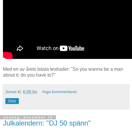
Med en av årets bästa textrader: "So you wanna be a man
about it, do you have to?"
Jonas
kl.
6:00 fm
Inga kommentarer:
Dela
onsdag, december 10
Julkalendern: "DJ 50 spänn"