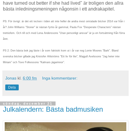
have turned out better if she had lived" är troligen den allra
bästa inledningsmeningen någonsin i ett andrakapitel.
PS: För övrigt: är det ett tecken i tiden att inte heller de andra mest omtalade böcker 2014 var från i
år? John Williams "Stoner" är nästan fyrtio år gammal, Paula Fox "Desperate Characters" nästan
trettiofem. Och till och med Lena Anderssons "Utan personligt ansvar" är ju en fortsättning från förra
året.
PS 2: Den bästa bok jag läste i år som faktiskt kom ut i år var nog Lorrie Moores "Bark". Bland
svenska böcker gillade jag Kristofer Ahlströms "Ett liv för lite",
Majgull Axelssons "Jag heter inte
Miriam"
och Tove Folkessons "Kalmars jägarinnor".
Jonas
kl.
6:00 fm
Inga kommentarer:
Dela
söndag, december 21
Julkalendern: Bästa badmusiken