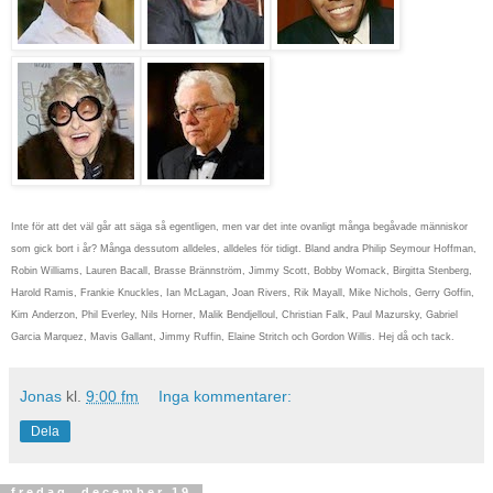
Inte för att det väl går att säga så egentligen, men var det inte ovanligt många begåvade människor
som gick bort i år? Många dessutom alldeles, alldeles för tidigt. Bland andra Philip Seymour Hoffman,
Robin Williams, Lauren Bacall, Brasse Brännström, Jimmy Scott, Bobby Womack, Birgitta Stenberg,
Harold Ramis, Frankie Knuckles, Ian McLagan, Joan Rivers, Rik Mayall, Mike Nichols, Gerry Goffin,
Kim Anderzon, Phil Everley, Nils Horner, Malik Bendjelloul, Christian Falk, Paul Mazursky, Gabriel
Garcia Marquez, Mavis Gallant, Jimmy Ruffin, Elaine Stritch och Gordon Willis. Hej då och tack.
Jonas
kl.
9:00 fm
Inga kommentarer:
Dela
fredag, december 19