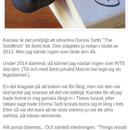
Kanske är det omöjligt att utnämna Donna Tartts "The
Goldfinch" till årets bok. Den släpptes ju redan i slutet av
2013. Men jag kände ingen som läste den då.
Under 2014 däremot, då känner jag nästan ingen som INTE
läst den. (Till och med årets julvärd Marcie har tagit sig an
tegelstenen.)
En del klagade på att boken var för lång, men när den var
slut tyckte jag snarare att det var jobbigt. Kanske för att jag
hade borrat in mig ganska långt in i Theos huvud, eller
rättare sagt hade Donna Tartt lyckats borra sig in lång i mitt.
Eller så var det bara att de sista sidorna ju var de allra
sämsta, på-näsan-skrivande.
Allt annat däremot... Och särskilt inledningen.
"Things would