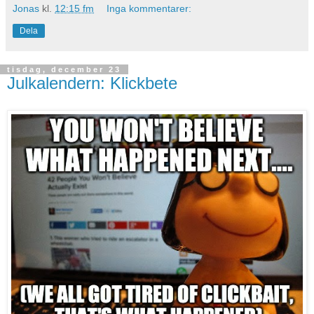
Jonas
kl.
12:15 fm
Inga kommentarer:
Dela
tisdag, december 23
Julkalendern: Klickbete