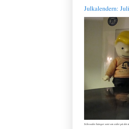
Julkalendern: Jul
Schroeder hänger sent om sider på det