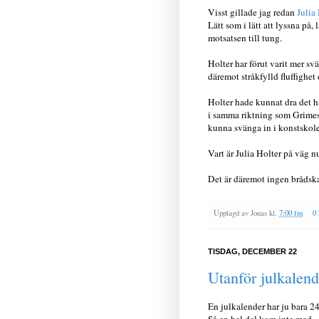
Visst gillade jag redan
Julia
Lätt som i lätt att lyssna på,
motsatsen till tung.
Holter har förut varit mer 
däremot stråkfylld fluffighe
Holter hade kunnat dra det 
i samma riktning som Grimes g
kunna svänga in i konstskole
Vart är Julia Holter på väg n
Det är däremot ingen brådska
Upplagd av
Jonas
kl.
7:00 fm
0
TISDAG, DECEMBER 22
Utanför julkalen
En julkalender har ju bara 24
Så en hel del kom inte med.