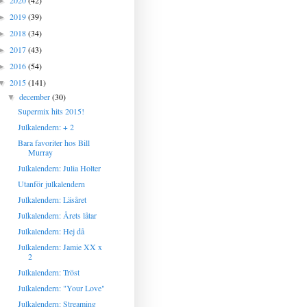
2020
(42)
►
2019
(39)
►
2018
(34)
►
2017
(43)
►
2016
(54)
►
2015
(141)
▼
december
(30)
▼
Supermix hits 2015!
Julkalendern: + 2
Bara favoriter hos Bill
Murray
Julkalendern: Julia Holter
Utanför julkalendern
Julkalendern: Läsåret
Julkalendern: Årets låtar
Julkalendern: Hej då
Julkalendern: Jamie XX x
2
Julkalendern: Tröst
Julkalendern: "Your Love"
Julkalendern: Streaming