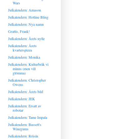
Wars
Julkalendern: Amason
Julkalendern: Hotline Bling
Julkalendern: Nya namn
Grattis, Frank!
Julkalendern: Årets nylle
Julkalendern: Årets
kvarterspizza
Julkalendern: Monika
Julkalendern: Kulturbråk vi
minns (men vill
glömma)
Julkalendern: Christopher
Owens
Julkalendern: Årets bild
Julkalendern: JEK
Julkalendern: Ersatt av
robotar
Julkalendern: Tame Impala
Julkalendern: Bassett's
Winegums
Julkalendern: Róisín