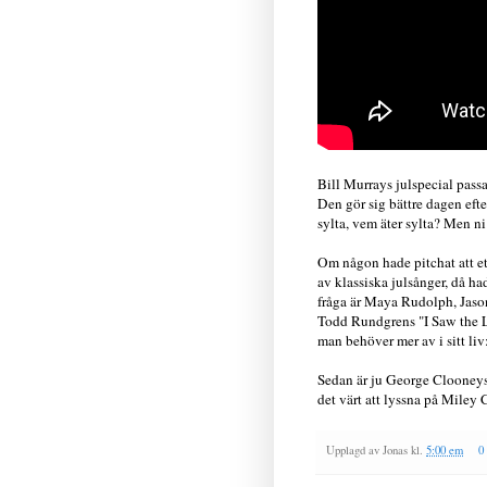
Bill Murrays julspecial passa
Den gör sig bättre dagen efter
sylta, vem äter sylta? Men ni 
Om någon hade pitchat att et
av klassiska julsånger, då ha
fråga är Maya Rudolph, Jason
Todd Rundgrens "I Saw the L
man behöver mer av i sitt l
Sedan är ju George Clooneys 
det värt att lyssna på Miley C
Upplagd av
Jonas
kl.
5:00 em
0