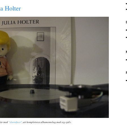
ia Holter
 där med
"sleeveface"
, att komplettera albumomslag med sig själv.