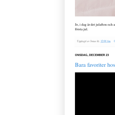
Jo, i dag är det julafton och 
första jul.
Upplagd av
Jonas
kl.
12:01 fm
ONSDAG, DECEMBER 23
Bara favoriter ho