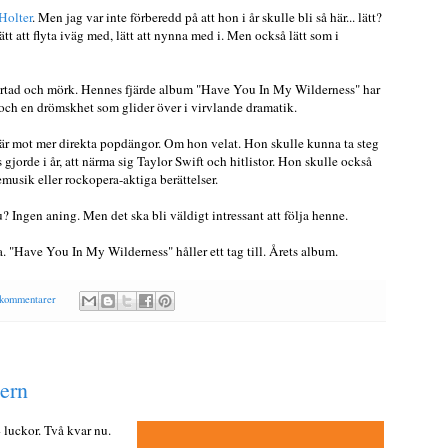
 Holter
. Men jag var inte förberedd på att hon i år skulle bli så här... lätt?
 lätt att flyta iväg med, lätt att nynna med i. Men också lätt som i
svärtad och mörk. Hennes fjärde album "Have You In My Wilderness" har
t och en drömskhet som glider över i virvlande dramatik.
här mot mer direkta popdängor. Om hon velat. Hon skulle kunna ta steg
jorde i år, att närma sig Taylor Swift och hitlistor. Hon skulle också
musik eller rockopera-aktiga berättelser.
u? Ingen aning. Men det ska bli väldigt intressant att följa henne.
. "Have You In My Wilderness" håller ett tag till. Årets album.
 kommentarer
dern
 luckor. Två kvar nu.