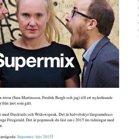
-trion (Sara Martinsson, Fredrik Bergh och jag) till ert nyårsfirande
r från året som gått.
are med Ducktails och Widowspeak. Det är halvobskyr långsamdisco
e Fitzgerald. Det är popmusik du läst om i 2015 års tidningar med
n.
varsågoda:
Supermix: hits 2015
!