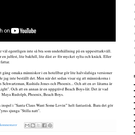
r väl egentligen inte så bra som underhållning på en uppesittarkväll.
 en julfest, lite bakfull, lite däst av för mycket sylta och knäck. Eller
fattar.
t gäng omaka människor i en hotellbar gör lite halvslafsiga versioner
de jag inte beställt det. Men när det sedan visar sig att människorna i
 Schwartzman, Rashida Jones och Phoenix... Och att en av låtarna är
ight". Och att en annan är en uppgrävd Beach Boys-låt. Det är vad
iv: Maya Rudolph, Phoenix, Beach Boys.
inspel i "Santa Claus Want Some Lovin'" helt fantastisk. Bara det gör
yrus sjunga "Stilla natt".
 kommentarer