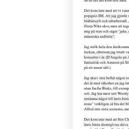
Det kom inte med att vi vann
popquiz-SM. Att jag gjorde
blåbärssylt och rabarbersaft. 
första Nike-skor, men att in
mig på stan och säger "jaha, 
människa nuförtin".
Jag strök hela den återkomma
luckan, eftersom jag totalt va
konserter i år. (D'Angelo på
fantastisk och Amason på Sö
på ett annat sätt.)
Jag skrev inte heller något om
det är med säkerhet en jag int
utan Jar-Jar Binks, till exemp
sett. Jag har mest sett Woody
utnämna något till årets bästa
none" verkligen så bra det bl
Alltså inte sista scenerna, m
Det kom inte med att Hot Chi
årets bästa återutgivna skiva