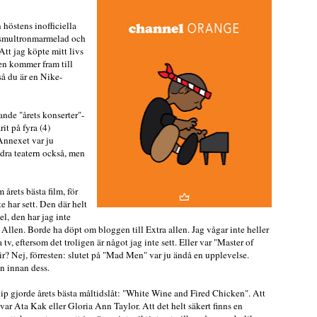
 höstens inofficiella
 smultronmarmelad och
Att jag köpte mitt livs
gen kommer fram till
så du är en Nike-
nde "årets konserter"-
rit på fyra (4)
 Annexet var ju
dra teatern också, men
 årets bästa film, för
e har sett. Den där helt
el, den har jag inte
 Allen. Borde ha döpt om bloggen till Extra allen. Jag vågar inte heller
 tv, eftersom det troligen är något jag inte sett. Eller var "Master of
ir? Nej, förresten: slutet på "Mad Men" var ju ändå en upplevelse.
en innan dess.
p gjorde årets bästa måltidslåt: "White Wine and Fired Chicken". Att
 var Ata Kak eller Gloria Ann Taylor. Att det helt säkert finns en