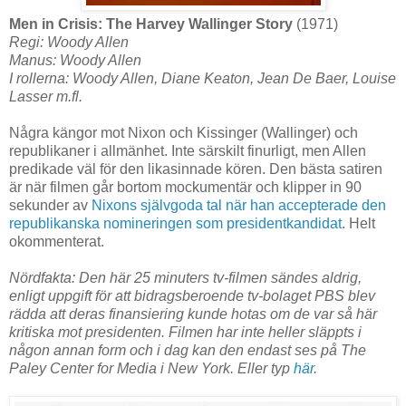
Men in Crisis: The Harvey Wallinger Story
(1971)
Regi: Woody Allen
Manus: Woody Allen
I rollerna: Woody Allen, Diane Keaton, Jean De Baer, Louise
Lasser m.fl.
Några kängor mot Nixon och Kissinger (Wallinger) och
republikaner i allmänhet. Inte särskilt finurligt, men Allen
predikade väl för den likasinnade kören. Den bästa satiren
är när filmen går bortom mockumentär och klipper in 90
sekunder av
Nixons självgoda tal när han accepterade den
republikanska nomineringen som presidentkandidat
. Helt
okommenterat.
Nördfakta: Den här 25 minuters tv-filmen sändes aldrig,
enligt uppgift för att bidragsberoende tv-bolaget PBS blev
rädda att deras finansiering kunde hotas om de var så här
kritiska mot presidenten. Filmen har inte heller släppts i
någon annan form och i dag kan den endast ses på The
Paley Center for Media i New York. Eller typ
här
.