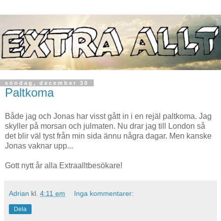
söndag, december 30
Paltkoma
Både jag och Jonas har visst gått in i en rejäl paltkoma. Jag
skyller på morsan och julmaten. Nu drar jag till London så
det blir väl tyst från min sida ännu några dagar. Men kanske
Jonas vaknar upp...
Gott nytt år alla Extraalltbesökare!
Adrian
kl.
4:11 em
Inga kommentarer:
Dela