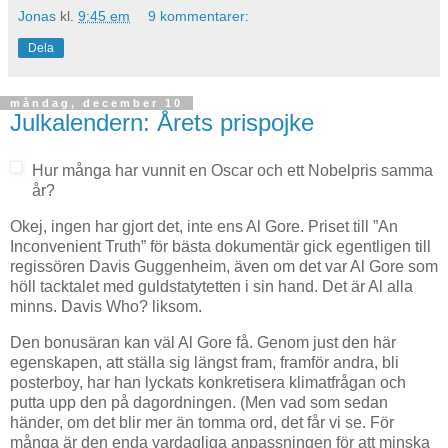
Jonas
kl.
9:45 em
9 kommentarer:
Dela
måndag, december 10
Julkalendern: Årets prispojke
Hur många har vunnit en Oscar och ett Nobelpris samma
år?
Okej, ingen har gjort det, inte ens Al Gore. Priset till ”An
Inconvenient Truth” för bästa dokumentär gick egentligen till
regissören Davis Guggenheim, även om det var Al Gore som
höll tacktalet med guldstatytetten i sin hand. Det är Al alla
minns. Davis Who? liksom.
Den bonusäran kan väl Al Gore få. Genom just den här
egenskapen, att ställa sig längst fram, framför andra, bli
posterboy, har han lyckats konkretisera klimatfrågan och
putta upp den på dagordningen. (Men vad som sedan
händer, om det blir mer än tomma ord, det får vi se. För
många är den enda vardagliga anpassningen för att minska