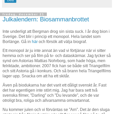
Dela
fredag, december 21
Julkalendern: Biosammanbrottet
Inte underligt att Bergman drog sin sista suck. I år dog bion i
Sverige. Det blir i princip ett monopol. Hela landet som
Borlänge. Gå in
här
och försök att välja biograf.
Ett monopol är ju inte annat än vad vi förtjänar när vi sitter
hemma och ser på film på tv- och dataskärmar. Jag tycker så
synd om Astorias Mattias Nohrborg, som hade höga, men
felriktade, ambitioner. 2007 fick han se både sitt Triangelfilm
och sitt Astoria gå i konkurs. Och så brann hela Triangelfilms
lager upp. Snacka om att ha ett skitår.
Även på biodukarna har det varit ett dåligt svenskt år. Fast
det har egentligen inte stört mig. Jag har bara sett två
svenska filmer, ”Darling” och ”Du levande”, och de var
otroligt bra, roliga och allvarsamma omvartannat.
Nu kommer julen och vi förväntas se ”Arn”. Det är den sluga