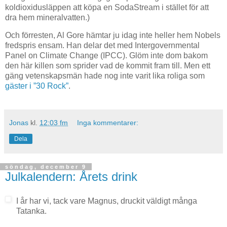
koldioxidusläppen att köpa en SodaStream i stället för att
dra hem mineralvatten.)
Och förresten, Al Gore hämtar ju idag inte heller hem Nobels
fredspris ensam. Han delar det med Intergovernmental
Panel on Climate Change (IPCC). Glöm inte dom bakom
den här killen som sprider vad de kommit fram till. Men ett
gäng vetenskapsmän hade nog inte varit lika roliga som
gäster i ”30 Rock”
.
Jonas
kl.
12:03 fm
Inga kommentarer:
Dela
söndag, december 9
Julkalendern: Årets drink
I år har vi, tack vare Magnus, druckit väldigt många
Tatanka.