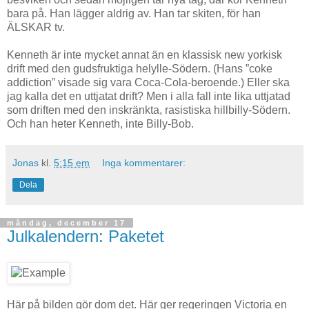
bara på. Han lägger aldrig av. Han tar skiten, för han
ÄLSKAR tv.
Kenneth är inte mycket annat än en klassisk new yorkisk
drift med den gudsfruktiga helylle-Södern. (Hans ”coke
addiction” visade sig vara Coca-Cola-beroende.) Eller ska
jag kalla det en uttjatat drift? Men i alla fall inte lika uttjatad
som driften med den inskränkta, rasistiska hillbilly-Södern.
Och han heter Kenneth, inte Billy-Bob.
Jonas
kl.
5:15 em
Inga kommentarer:
Dela
måndag, december 17
Julkalendern: Paketet
Här på bilden gör dom det. Här ger regeringen Victoria en