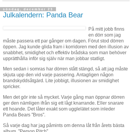
söndag, december 23
Julkalendern: Panda Bear
På mitt jobb finns
en dörr som jag
måste passera ett par gånger om dagen. Förut stod dörren
öppen. Jag kunde glida fram i korridoren med den illusion av
snabbhet, smidighet och effektiv brådska som man behöver
upprätthålla inför sig själv när man jobbar statligt.
Men sedan i somras har dörren stått stängd, så att jag måste
skjuta upp den vid varje passering. Antagligen någon
brandskyddsåtgärd. Lite jobbigt, illusionen av smidighet
spricker.
Men det gör inte så mycket. Varje gång man öppnar dörren
ger den nämligen ifrån sig ett lågt knarrande. Eller snarare
ett hoande. Det låter exakt som ugglelätet som inleder
Panda Bears ”Bros”.
Så varje dag har jag påmints om denna låt från årets bästa
album, ”Person Pitch”.