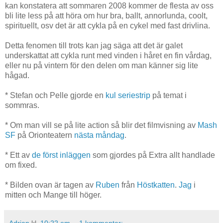
kan konstatera att sommaren 2008 kommer de flesta av oss
bli lite less på att höra om hur bra, ballt, annorlunda, coolt,
spirituellt, osv det är att cykla på en cykel med fast drivlina.
Detta fenomen till trots kan jag säga att det är galet
underskattat att cykla runt med vinden i håret en fin vårdag,
eller nu på vintern för den delen om man känner sig lite
hågad.
* Stefan och Pelle gjorde en
kul seriestrip
på temat i
sommras.
* Om man vill se på lite action så blir det filmvisning av
Mash
SF
på Orionteatern
nästa måndag
.
* Ett av
de först inläggen
som gjordes på Extra allt handlade
om fixed.
* Bilden ovan är tagen av
Ruben
från
Höstkatten
.
Jag
i
mitten och Mange till höger.
Adrian
kl.
10:22 em
1 kommentar: