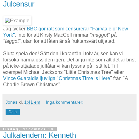
Julcensur
Jag tycker
BBC gör rätt som censurerar "Fairytale of New
York"
. Inte för att Kirsty MacColl rimmar
"maggot"
på
"faggot"
, utan för att låten är så fruktansvärt uttjatad.
Sluta spela den! Sätt den i karantän i tolv år, sen kan vi
försöka närma oss den igen. Det är ju inte som att det är brist
på icke-uttjatade jullåtar vi kan lyssna på i stället. Till
exempel Michael Jacksons "Little Christmas Tree" eller
Vince Guaraldis ljuvliga "Christmas Time Is Here
" från "A
Charlie Brown Christmas".
Jonas
kl.
1:41 em
Inga kommentarer:
Dela
tisdag, december 18
Julkalendern: Kenneth