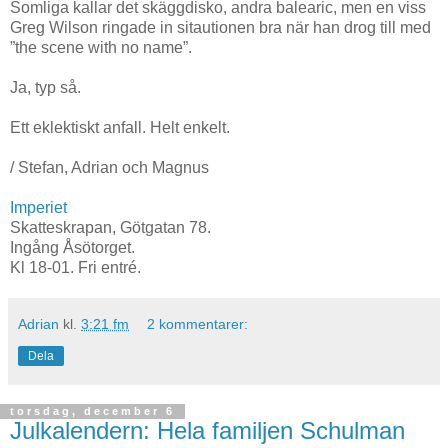
Somliga kallar det skäggdisko, andra balearic, men en viss
Greg Wilson ringade in sitautionen bra när han drog till med
”the scene with no name”.
Ja, typ så.
Ett eklektiskt anfall. Helt enkelt.
/ Stefan, Adrian och Magnus
Imperiet
Skatteskrapan, Götgatan 78.
Ingång Åsötorget.
Kl 18-01. Fri entré.
Adrian
kl.
3:21 fm
2 kommentarer:
Dela
torsdag, december 6
Julkalendern: Hela familjen Schulman