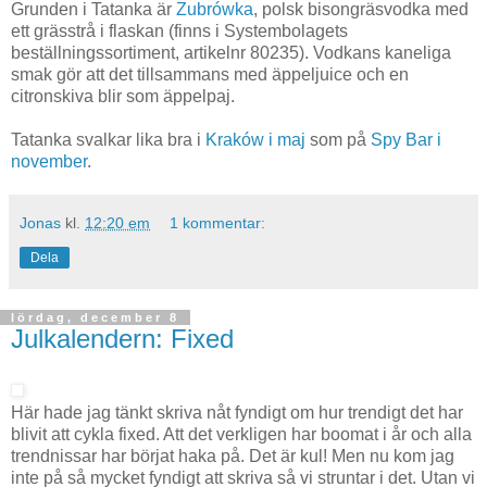
Grunden i Tatanka är
Zubrówka
, polsk bisongräsvodka med
ett grässtrå i flaskan (finns i Systembolagets
beställningssortiment, artikelnr 80235). Vodkans kaneliga
smak gör att det tillsammans med äppeljuice och en
citronskiva blir som äppelpaj.
Tatanka svalkar lika bra i
Kraków i maj
som på
Spy Bar i
november
.
Jonas
kl.
12:20 em
1 kommentar:
Dela
lördag, december 8
Julkalendern: Fixed
Här hade jag tänkt skriva nåt fyndigt om hur trendigt det har
blivit att cykla fixed. Att det verkligen har boomat i år och alla
trendnissar har börjat haka på. Det är kul! Men nu kom jag
inte på så mycket fyndigt att skriva så vi struntar i det. Utan vi