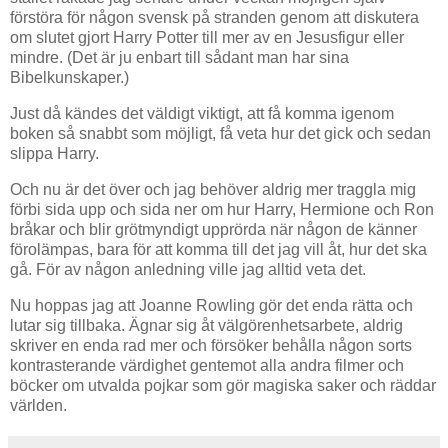
förstöra för någon svensk på stranden genom att diskutera
om slutet gjort Harry Potter till mer av en Jesusfigur eller
mindre. (Det är ju enbart till sådant man har sina
Bibelkunskaper.)
Just då kändes det väldigt viktigt, att få komma igenom
boken så snabbt som möjligt, få veta hur det gick och sedan
slippa Harry.
Och nu är det över och jag behöver aldrig mer traggla mig
förbi sida upp och sida ner om hur Harry, Hermione och Ron
bråkar och blir grötmyndigt upprörda när någon de känner
förolämpas, bara för att komma till det jag vill åt, hur det ska
gå. För av någon anledning ville jag alltid veta det.
Nu hoppas jag att Joanne Rowling gör det enda rätta och
lutar sig tillbaka. Ägnar sig åt välgörenhetsarbete, aldrig
skriver en enda rad mer och försöker behålla någon sorts
kontrasterande värdighet gentemot alla andra filmer och
böcker om utvalda pojkar som gör magiska saker och räddar
världen.