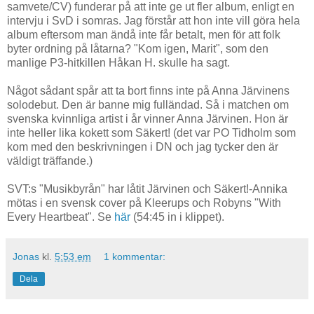
samvete/CV) funderar på att inte ge ut fler album, enligt en
intervju i SvD i somras. Jag förstår att hon inte vill göra hela
album eftersom man ändå inte får betalt, men för att folk
byter ordning på låtarna? "Kom igen, Marit", som den
manlige P3-hitkillen Håkan H. skulle ha sagt.
Något sådant spår att ta bort finns inte på Anna Järvinens
solodebut. Den är banne mig fulländad. Så i matchen om
svenska kvinnliga artist i år vinner Anna Järvinen. Hon är
inte heller lika kokett som Säkert! (det var PO Tidholm som
kom med den beskrivningen i DN och jag tycker den är
väldigt träffande.)
SVT:s "Musikbyrån" har låtit Järvinen och Säkert!-Annika
mötas i en svensk cover på Kleerups och Robyns "With
Every Heartbeat". Se
här
(54:45 in i klippet).
Jonas
kl.
5:53 em
1 kommentar:
Dela