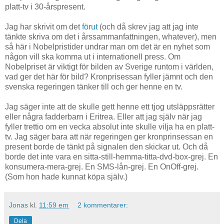
platt-tv i 30-årspresent.
Jag har skrivit om det
förut
(och då skrev jag att jag inte
tänkte skriva om det i årssammanfattningen, whatever), men
så här i Nobelpristider undrar man om det är en nyhet som
någon vill ska komma ut i internationell press. Om
Nobelpriset är viktigt för bilden av Sverige runtom i världen,
vad ger det här för bild? Kronprisessan fyller jämnt och den
svenska regeringen tänker till och ger henne en tv.
Jag säger inte att de skulle gett henne ett tjog utsläppsrätter
eller några fadderbarn i Eritrea. Eller att jag själv när jag
fyller trettio om en vecka absolut inte skulle vilja ha en platt-
tv. Jag säger bara att när regeringen ger kronprinsessan en
present borde de tänkt på signalen den skickar ut. Och då
borde det inte vara en sitta-still-hemma-titta-dvd-box-grej. En
konsumera-mera-grej. En SMS-lån-grej. En OnOff-grej.
(Som hon hade kunnat köpa själv.)
Jonas
kl.
11:59 em
2 kommentarer:
Dela