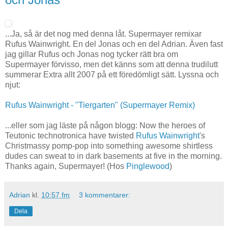
...Ja, så är det nog med denna låt. Supermayer remixar
Rufus Wainwright. En del Jonas och en del Adrian. Även fast
jag gillar Rufus och Jonas nog tycker rätt bra om
Supermayer förvisso, men det känns som att denna trudilutt
summerar Extra allt 2007 på ett föredömligt sätt. Lyssna och
njut:
Rufus Wainwright - "Tiergarten" (Supermayer Remix)
...eller som jag läste på någon blogg:
Now the heroes of
Teutonic technotronica have twisted
Rufus Wainwright
's
Christmassy pomp-pop into something awesome shirtless
dudes can sweat to in dark basements at five in the morning.
Thanks again, Supermayer! (Hos
Pinglewood
)
Adrian
kl.
10:57 fm
3 kommentarer:
Dela