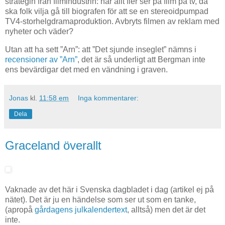
strategin från filmindustrin: när allt fler ser på film på tv, då
ska folk vilja gå till biografen för att se en stereoidpumpad
TV4-storhelgdramaproduktion. Avbryts filmen av reklam med
nyheter och väder?
Utan att ha sett ”Arn”: att ”Det sjunde inseglet” nämns i
recensioner av ”Arn”
, det är så underligt att Bergman inte
ens bevärdigar det med en vändning i graven.
Jonas
kl.
11:58 em
Inga kommentarer:
Dela
Graceland överallt
Vaknade av det här i Svenska dagbladet i dag (artikel ej på
nätet). Det är ju en händelse som ser ut som en tanke,
(apropå
gårdagens julkalendertext
, alltså) men det är det
inte.