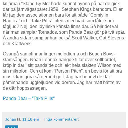
killarna i ”Stand By Me” hade kunnat nynna på när de gick
där på järnvägsspåret 1959 i Stephen Kings barndom. Eller
får jag den associationen bara för att både ”Comfy in
Nautica” och ”Take Pills” inleds med vad som låter som
tågljud? Nej, den idylliska känsla finns där. Så blir det väl
när man samplar Tornados, som Panda Bear gör på två spår.
Å andra sidan samplar han också Scott Walker, Cat Stevens
och Kraftwerk.
Ovanpå samplingar ligger melodierna och Beach Boys-
stämsången. Noah Lennox hängde filtar över soffbordet,
kröp in där i sitt pandaide och lekt hela släkten Wilson med
sin mikrofon. Och ut kom ”Person Pitch”, en bevis för att bra
musik kan göra så oerhört gott. Jag har behövt de där
påminnande uggleljuden vid dörren. Jag har mått bättre av
de där hoppsastegen.
Panda Bear – ”Take Pills”
Jonas
kl.
11:18 em
Inga kommentarer: