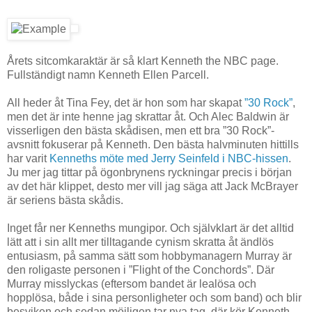
Årets sitcomkaraktär är så klart Kenneth the NBC page.
Fullständigt namn Kenneth Ellen Parcell.
All heder åt Tina Fey, det är hon som har skapat
”30 Rock”
,
men det är inte henne jag skrattar åt. Och Alec Baldwin är
visserligen den bästa skådisen, men ett bra ”30 Rock”-
avsnitt fokuserar på Kenneth. Den bästa halvminuten hittills
har varit
Kenneths möte med Jerry Seinfeld i NBC-hissen
.
Ju mer jag tittar på ögonbrynens ryckningar precis i början
av det här klippet, desto mer vill jag säga att Jack McBrayer
är seriens bästa skådis.
Inget får ner Kenneths mungipor. Och självklart är det alltid
lätt att i sin allt mer tilltagande cynism skratta åt ändlös
entusiasm, på samma sätt som hobbymanagern Murray är
den roligaste personen i ”Flight of the Conchords”. Där
Murray misslyckas (eftersom bandet är lealösa och
hopplösa, både i sina personligheter och som band) och blir
besviken och sedan möjligen tar nya tag, där kör Kenneth