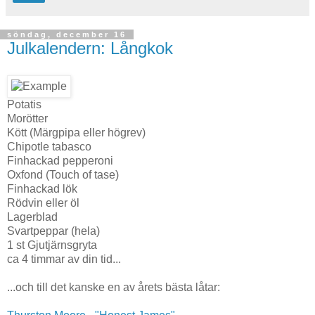
söndag, december 16
Julkalendern: Långkok
Potatis
Morötter
Kött (Märgpipa eller högrev)
Chipotle tabasco
Finhackad pepperoni
Oxfond (Touch of tase)
Finhackad lök
Rödvin eller öl
Lagerblad
Svartpeppar (hela)
1 st Gjutjärnsgryta
ca 4 timmar av din tid...
...och till det kanske en av årets bästa låtar: