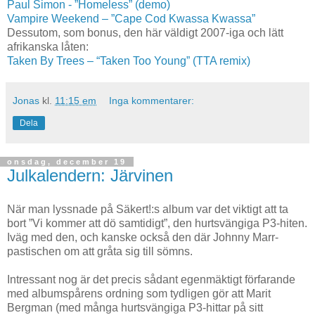
Paul Simon - ”Homeless” (demo)
Vampire Weekend – ”
Cape Cod
Kwassa Kwassa”
Dessutom, som bonus, den här väldigt 2007-iga och lätt
afrikanska låten:
Taken By Trees – “Taken Too Young” (TTA remix)
Jonas
kl.
11:15 em
Inga kommentarer:
Dela
onsdag, december 19
Julkalendern: Järvinen
När man lyssnade på Säkert!:s album var det viktigt att ta
bort ”Vi kommer att dö samtidigt”, den hurtsvängiga P3-hiten.
Iväg med den, och kanske också den där Johnny Marr-
pastischen om att gråta sig till sömns.
Intressant nog är det precis sådant egenmäktigt förfarande
med albumspårens ordning som tydligen gör att Marit
Bergman (med många hurtsvängiga P3-hittar på sitt