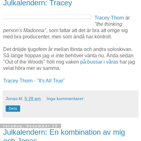
Julkalendern: Tracey
Tracey Thorn
är
"the thinking
person's Madonna"
, som fattar att det är bra att omge sig
med bra producenter, men som ändå har kontroll.
Det dröjde tjugofem år mellan första och andra soloskivan.
Så länge hoppas jag vi inte behöver vänta nu. Ända sedan
"Out of the Woods" höll mig vaken
på bussar i våras
har jag
velat höra mer av samma.
Tracey Thorn - "It's All True"
Jonas
kl.
5:28 em
Inga kommentarer:
Dela
torsdag, december 13
Julkalendern: En kombination av mig
och Jonas