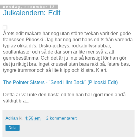
onsdag, december 12
Julkalendern: Edit
Årets edit-makare har nog utan större tvekan varit den gode
fransosen Pilooski. Jag har nog hört hans edits från varenda
typ av olika dj's. Disko-jockeys, rockabillysnubbar,
soulfantaster och så de där som är lite mer svåra att
genrebestämma. Och det är ju inte så konstigt för han gör
det ju riktigt bra. Inget knussel utan bara rakt på, fetare bas,
tyngre trummor och så lite klipp och klistra. Klart.
The Pointer Sisters - "Send Him Back" (Pilooski Edit)
Detta är väl inte den bästa editen han har gjort men ändå
väldigt bra...
Adrian
kl.
4:56 em
2 kommentarer:
Dela