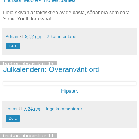
Thurston Moore - "Honest James"
Hela skivan är faktiskt en av de bästa, sådär bra som bara
Sonic Youth kan vara!
Adrian
kl.
9:12 em
2 kommentarer:
Dela
lördag, december 15
Julkalendern: Överanvänt ord
Hipster.
Jonas
kl.
7:24 em
Inga kommentarer:
Dela
fredag, december 14