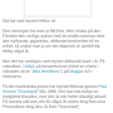
Det har varit mycket Afrika i år.
Den meningen har man ju fått höra. Men smaka på den.
Förutom den vanliga sjukan med att smälla samman hela
den myllrande, gigantiska, skiftande kontinenten till en
enhet, så undrar man ju om det någonsin är särskilt lite
Afrika något år.
Men det har verkligen varit mycket afrikanskt även i år. På
catwalken, i
köket
, på konsertscener (minst en chans i
månaden att se
”äkta ökenblues”
), på
bloggar
och i
hörlurarna.
På det musikaliska planet har mycket filtrerats genom
Paul
Simons ”Graceland”
från 1986. Den kan inte kallas en
bortglömd klassiker, men den är inte heller ständigt aktuell.
På samma sätt som alla för några år sedan drog fram sina
Princeskivor drog alla i år fram ”Graceland”.