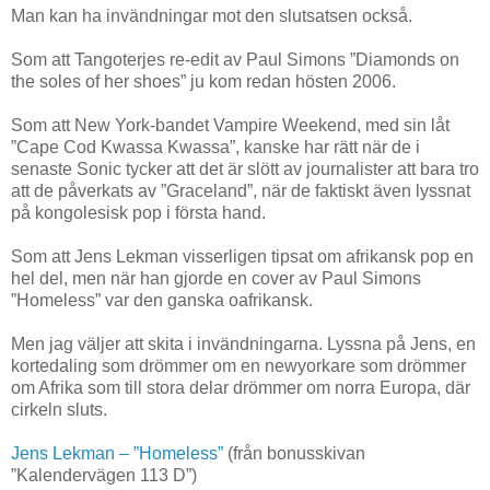
Man kan ha invändningar mot den slutsatsen också.
Som att Tangoterjes re-edit av Paul Simons ”Diamonds on
the soles of her shoes” ju kom redan hösten 2006.
Som att New York-bandet Vampire Weekend, med sin låt
”Cape Cod Kwassa Kwassa”, kanske har rätt när de i
senaste Sonic tycker att det är slött av journalister att bara tro
att de påverkats av ”Graceland”, när de faktiskt även lyssnat
på kongolesisk pop i första hand.
Som att Jens Lekman visserligen tipsat om afrikansk pop en
hel del, men när han gjorde en cover av Paul Simons
”Homeless” var den ganska oafrikansk.
Men jag väljer att skita i invändningarna. Lyssna på Jens, en
kortedaling som drömmer om en newyorkare som drömmer
om Afrika som till stora delar drömmer om norra Europa, där
cirkeln sluts.
Jens Lekman – ”Homeless”
(från bonusskivan
”Kalendervägen 113 D”)