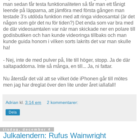
man sedan får testa funktionaliteten så får man ett fånigt
leende på läpparna, att jämföra med första gången man
testade 3's utdöda funktion med att ringa videosamtal (är det
någon som gör det nu för tiden?) Det enda som var bra med
de där videosamtalen var när man skickade ner en polare till
godisbutiken och han kunde videoringa tillbaks och man
kunde guida honom i vilken sorts lakrits det var man skulle
ha!
- Nej, inte de med pulver på, lite till höger, stopp. Ja de där
saltapaddorna. Inte så många, en till... Ja, ni fattar.
Nu återstår det väl att se vilket öde iPhonen går till mötes
men jag har dreglat över den lite under året iallafall!
Adrian
kl.
3:14 em
2 kommentarer:
Dela
tisdag, december 4
Julkalendern: Rufus Wainwright