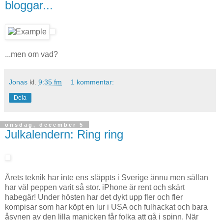
bloggar...
...men om vad?
Jonas
kl.
9:35 fm
1 kommentar:
Dela
onsdag, december 5
Julkalendern: Ring ring
Årets teknik har inte ens släppts i Sverige ännu men sällan
har väl peppen varit så stor. iPhone är rent och skärt
habegär! Under hösten har det dykt upp fler och fler
kompisar som har köpt en lur i USA och fulhackat och bara
åsynen av den lilla manicken får folka att gå i spinn. När