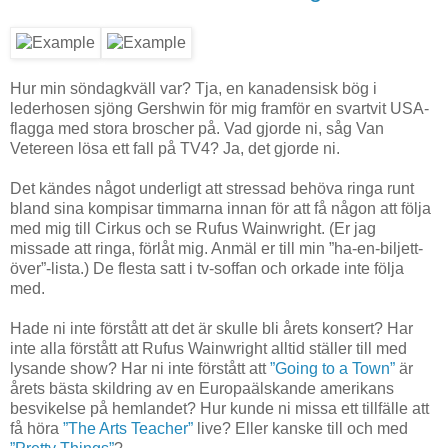
Hur min söndagkväll var? Tja, en kanadensisk bög i
lederhosen sjöng Gershwin för mig framför en svartvit USA-
flagga med stora broscher på. Vad gjorde ni, såg Van
Vetereen lösa ett fall på TV4? Ja, det gjorde ni.
Det kändes något underligt att stressad behöva ringa runt
bland sina kompisar timmarna innan för att få någon att följa
med mig till Cirkus och se Rufus Wainwright. (Er jag
missade att ringa, förlåt mig. Anmäl er till min ”ha-en-biljett-
över”-lista.) De flesta satt i tv-soffan och orkade inte följa
med.
Hade ni inte förstått att det är skulle bli årets konsert? Har
inte alla förstått att Rufus Wainwright alltid ställer till med
lysande show? Har ni inte förstått att
”Going to a Town”
är
årets bästa skildring av en Europaälskande amerikans
besvikelse på hemlandet? Hur kunde ni missa ett tillfälle att
få höra
”The Arts Teacher”
live? Eller kanske till och med