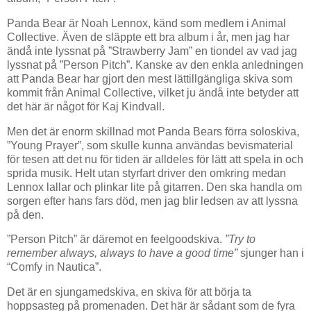
Panda Bear är Noah Lennox, känd som medlem i Animal
Collective. Även de släppte ett bra album i år, men jag har
ändå inte lyssnat på ”Strawberry Jam” en tiondel av vad jag
lyssnat på ”Person Pitch”. Kanske av den enkla anledningen
att Panda Bear har gjort den mest lättillgängliga skiva som
kommit från Animal Collective, vilket ju ändå inte betyder att
det här är något för Kaj Kindvall.
Men det är enorm skillnad mot Panda Bears förra soloskiva,
”Young Prayer”, som skulle kunna användas bevismaterial
för tesen att det nu för tiden är alldeles för lätt att spela in och
sprida musik. Helt utan styrfart driver den omkring medan
Lennox lallar och plinkar lite på gitarren. Den ska handla om
sorgen efter hans fars död, men jag blir ledsen av att lyssna
på den.
”Person Pitch” är däremot en feelgoodskiva.
”Try to
remember always, always to have a good time”
sjunger han i
“Comfy in Nautica”.
Det är en sjungamedskiva, en skiva för att börja ta
hoppsasteg på promenaden. Det här är sådant som de fyra