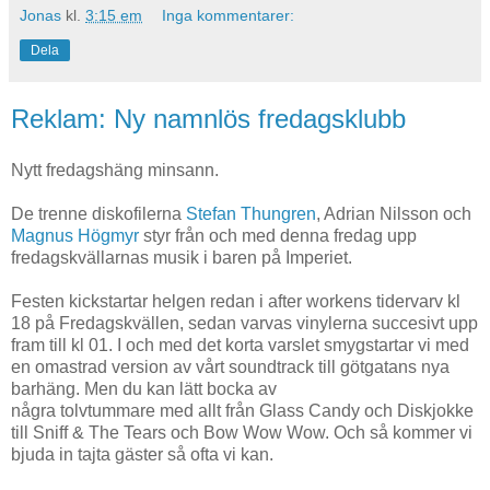
Jonas
kl.
3:15 em
Inga kommentarer:
Dela
Reklam: Ny namnlös fredagsklubb
Nytt fredagshäng minsann.
De trenne diskofilerna
Stefan Thungren
, Adrian Nilsson och
Magnus Högmyr
styr från och med denna fredag upp
fredagskvällarnas musik i baren på Imperiet.
Festen kickstartar helgen redan i after workens tidervarv kl
18 på Fredagskvällen, sedan varvas vinylerna succesivt upp
fram till kl 01. I och med det korta varslet smygstartar vi med
en omastrad version av vårt soundtrack till götgatans nya
barhäng. Men du kan lätt bocka av
några tolvtummare med allt från Glass Candy och Diskjokke
till Sniff & The Tears och Bow Wow Wow. Och så kommer vi
bjuda in tajta gäster så ofta vi kan.