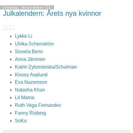
tisdag, december 11
Julkalendern: Årets nya kvinnor
Lykke Li
Ulrika Schenström
Sissela Benn
Anna Järvinen
Katrin Zytomierska/Schulman
Kissey Asplund
Eva Nazemson
Natasha Khan
Lil Mama
Ruth Vega Fernandez
Fanny Risberg
SoKo