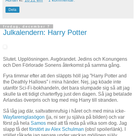
Dela
fredag, december 7
Julkalendern: Harry Potter
Slutet. Upplösningen. Avgörandet. Jedins och Konungens
och Den Förlorade Sonens återkomst på samma gång.
Fyra timmar efter att den släppts höll jag ”Harry Potter and
the Deathly Hallows” i mina händer. Nej, jag köade inte
utanför Sci-Fi-bokhandeln, det bara slumpade sig så att jag
skulle ta ett tidigt charterflyg just den dagen. Så jag betalade
Arlandas överpris och tog med mig Harry till stranden.
Så låg jag där, saltvattenrufsig i håret och med mina icke-
Wayfarersglasögon
(ja, ni ser ju själva på bilden) och var
först på hela
Samos
med att få reda på vilka som dog. Jag
slapp få det
förstört av Alex Schulman
(obs! spoilerlänk). I
stället råkade jag senare under veckan möjligen själv