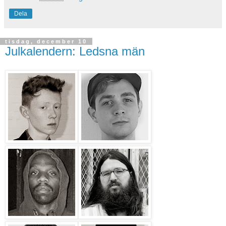
Dela
tisdag, december 10
Julkalendern: Ledsna män