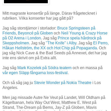
Mitt magraste konsertår på länge. Därav frågetecknet i
rubriken. Vilka konserter har jag gått på?
Jag såg storstjärnor i storlador:
Bruce Springsteen på
Friends
,
Beyoncé på Globen
och
Neil Young & Crazy Horse
på O2 Arena i London
. Jag såg
Prince spela hårdrock på
Skeppsholmen
. Jag såg
"The Knife" i Alby
. Jag såg
El Perro,
Håkan Hellström, the XX och Hot Chip på Popaganda
. Och
jag såg Nick Cave & the Bad Seeds på Annexet, det har jag
inte ens skrivit om på Extra allt.
Jag såg
Mark Kozelek på Södra teatern
och en massa på
vår egen Släpp fångarna loss-festival
.
Och så såg jag ju
Stevie Wonder på Nokia Theatre
i Los
Angeles.
Men jag missade Autre Ne Veut på Landet, Will Oldham på
Kägelbanan, hela Way Out West, Matthew E. West på
Strand, The-Dream på Berns, Jay-Z på Globen, Mavis