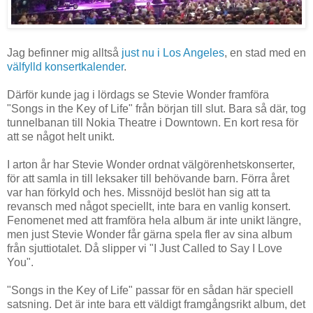
Jag befinner mig alltså
just nu i Los Angeles
, en stad med en
välfylld konsertkalender
.
Därför kunde jag i lördags se Stevie Wonder framföra
"Songs in the Key of Life" från början till slut. Bara så där, tog
tunnelbanan till Nokia Theatre i Downtown. En kort resa för
att se något helt unikt.
I arton år har Stevie Wonder ordnat välgörenhetskonserter,
för att samla in till leksaker till behövande barn. Förra året
var han förkyld och hes. Missnöjd beslöt han sig att ta
revansch med något speciellt, inte bara en vanlig konsert.
Fenomenet med att framföra hela album är inte unikt längre,
men just Stevie Wonder får gärna spela fler av sina album
från sjuttiotalet. Då slipper vi "I Just Called to Say I Love
You".
"Songs in the Key of Life" passar för en sådan här speciell
satsning. Det är inte bara ett väldigt framgångsrikt album, det