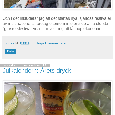
Och i det inkluderar jag att det startas nya, själlösa festivaler
av multinationella företag eftersom inte ens de allra största
"gräsrotsfestivalerna" har vett nog att få ihop ekonomin.
Jonas
kl.
8:00 fm
Inga kommentarer:
Dela
torsdag, december 12
Julkalendern: Årets dryck