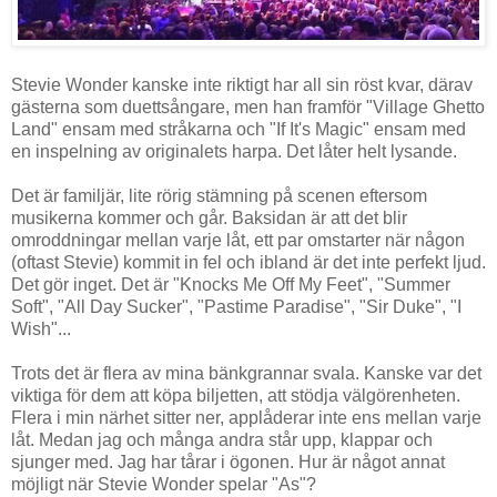
Stevie Wonder kanske inte riktigt har all sin röst kvar, därav
gästerna som duettsångare, men han framför "Village Ghetto
Land" ensam med stråkarna och "If It's Magic" ensam med
en inspelning av originalets harpa. Det låter helt lysande.
Det är familjär, lite rörig stämning på scenen eftersom
musikerna kommer och går. Baksidan är att det blir
omroddningar mellan varje låt, ett par omstarter när någon
(oftast Stevie) kommit in fel och ibland är det inte perfekt ljud.
Det gör inget. Det är "Knocks Me Off My Feet", "Summer
Soft", "All Day Sucker", "Pastime Paradise", "Sir Duke", "I
Wish"...
Trots det är flera av mina bänkgrannar svala. Kanske var det
viktiga för dem att köpa biljetten, att stödja välgörenheten.
Flera i min närhet sitter ner, applåderar inte ens mellan varje
låt. Medan jag och många andra står upp, klappar och
sjunger med. Jag har tårar i ögonen. Hur är något annat
möjligt när Stevie Wonder spelar "As"?