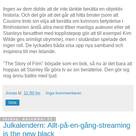
Ingen av dem dolde att de inte tänkte berätta en objektiv
historia. Och det gör att det går att hitta brister (som att
Cousins trots sin vilja att berätta om kvinnors betydelse i
filmhistorien ändå allra mest tllber manliga auteurer eller att
Stanleys besatthet med topplistepop gör att till exempel Kim
Wilde ges orimligt utrymme), men i slutändan spelade det
ingen roll. De lyckades båda visa upp nya samband och
inspirera till mer letande.
"The Story of Film" började som en bok, så nu är det bara att
hoppas att Stanley får göra tv av sin berättelse. Den gör sig
nog ännu bättre med ljud.
Jonas
kl.
11:00 fm
Inga kommentarer:
Dela
lördag, december 21
Julkalendern: Allt-på-en-gång-streaming
is the new black