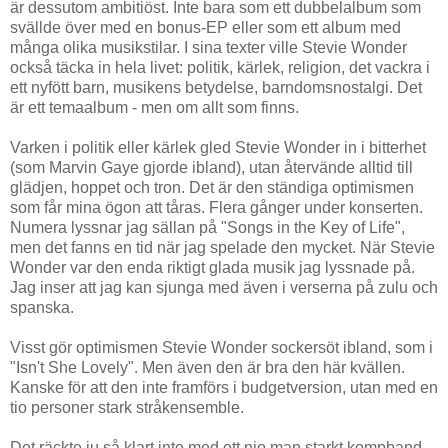
är dessutom ambitiöst. Inte bara som ett dubbelalbum som
svällde över med en bonus-EP eller som ett album med
många olika musikstilar. I sina texter ville Stevie Wonder
också täcka in hela livet: politik, kärlek, religion, det vackra i
ett nyfött barn, musikens betydelse, barndomsnostalgi. Det
är ett temaalbum - men om allt som finns.
Varken i politik eller kärlek gled Stevie Wonder in i bitterhet
(som Marvin Gaye gjorde ibland), utan återvände alltid till
glädjen, hoppet och tron. Det är den ständiga optimismen
som får mina ögon att tåras. Flera gånger under konserten.
Numera lyssnar jag sällan på "Songs in the Key of Life",
men det fanns en tid när jag spelade den mycket. När Stevie
Wonder var den enda riktigt glada musik jag lyssnade på.
Jag inser att jag kan sjunga med även i verserna på zulu och
spanska.
Visst gör optimismen Stevie Wonder sockersöt ibland, som i
"Isn't She Lovely". Men även den är bra den här kvällen.
Kanske för att den inte framförs i budgetversion, utan med en
tio personer stark stråkensemble.
Det räckte ju så klart inte med ett nio man starkt kompband