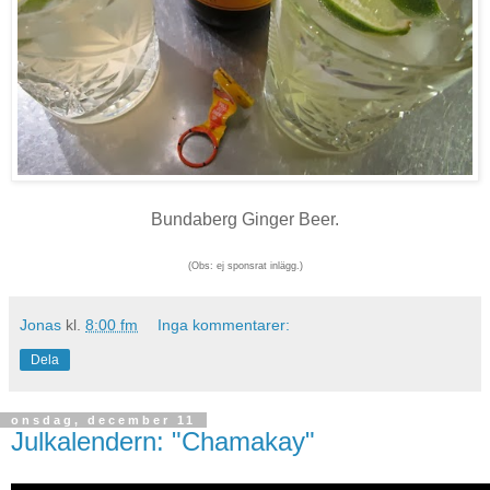
Bundaberg Ginger Beer.
(Obs: ej sponsrat inlägg.)
Jonas
kl.
8:00 fm
Inga kommentarer:
Dela
onsdag, december 11
Julkalendern: "Chamakay"