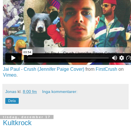
Jai Paul - Crush (Jennifer Paige Cover)
from
FirstCrush
on
Vimeo
.
Jonas
kl.
8:00 fm
Inga kommentarer:
Dela
tisdag, december 17
Kultkrock