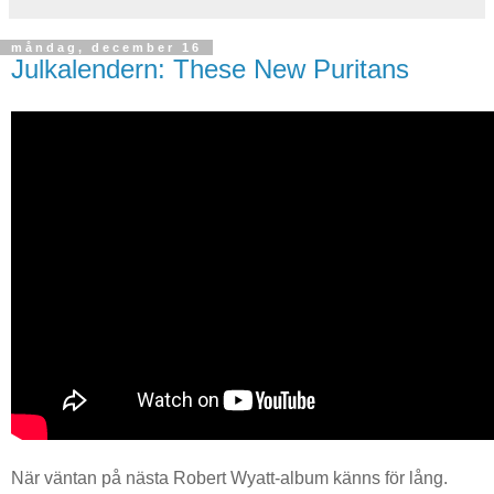
måndag, december 16
Julkalendern: These New Puritans
När väntan på nästa Robert Wyatt-album känns för lång.