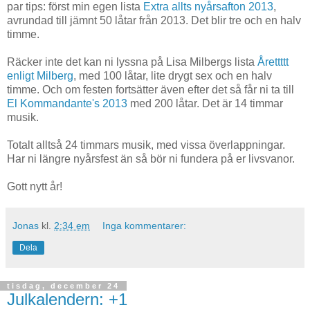
par tips: först min egen lista
Extra allts nyårsafton 2013
,
avrundad till jämnt 50 låtar från 2013. Det blir tre och en halv
timme.
Räcker inte det kan ni lyssna på Lisa Milbergs lista
Årettttt
enligt Milberg
, med 100 låtar, lite drygt sex och en halv
timme. Och om festen fortsätter även efter det så får ni ta till
El Kommandante's 2013
med 200 låtar. Det är 14 timmar
musik.
Totalt alltså 24 timmars musik, med vissa överlappningar.
Har ni längre nyårsfest än så bör ni fundera på er livsvanor.
Gott nytt år!
Jonas
kl.
2:34 em
Inga kommentarer:
Dela
tisdag, december 24
Julkalendern: +1