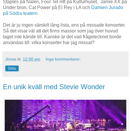
Staples på Nalen, Four Tet mfl på Kulturhuset, Jamie XX på
Under bron, Cat Power på El Rey i LA och
Damien Jurado
på Södra teatern
.
Det är ju ingen särskilt lång lista, ens på missade konserter.
Så det visar väl att det finns massor som jag över huvud
taget inte kände till. Kanske är det vad frågetecknet borde
användas till: vilka konserter har jag missat?
Jonas
kl.
12:00 em
Inga kommentarer:
Dela
En unik kväll med Stevie Wonder