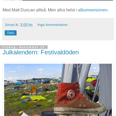
Med Matt Duncan alltså. Men allra helst i
albumversionen
.
Jonas
kl.
3:00 fm
Inga kommentarer:
Dela
fredag, december 13
Julkalendern: Festivaldöden