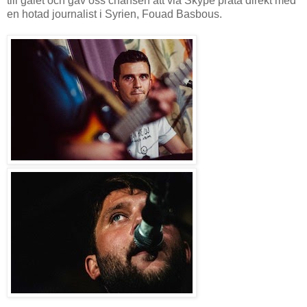
till galet och gav oss chansen att via Skype prata direkt med
en hotad journalist i Syrien, Fouad Basbous.