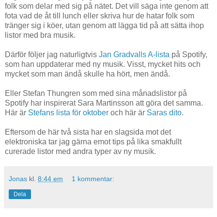
folk som delar med sig på nätet. Det vill säga inte genom att
fota vad de åt till lunch eller skriva hur de hatar folk som
tränger sig i köer, utan genom att lägga tid på att sätta ihop
listor med bra musik.
Därför följer jag naturligtvis
Jan Gradvalls A-lista
på Spotify,
som han uppdaterar med ny musik. Visst, mycket hits och
mycket som man ändå skulle ha hört, men ändå.
Eller Stefan Thungren som med sina månadslistor på
Spotify har inspirerat Sara Martinsson att göra det samma.
Här är
Stefans lista för oktober
och här är
Saras dito
.
Eftersom de här två sista har en slagsida mot det
elektroniska tar jag gärna emot tips på lika smakfullt
curerade listor med andra typer av ny musik.
Jonas
kl.
8:44 em
1 kommentar:
Dela