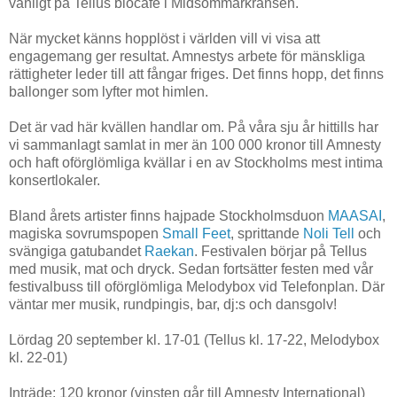
vanligt på Tellus biocafé i Midsommarkransen.
När mycket känns hopplöst i världen vill vi visa att
engagemang ger resultat. Amnestys arbete för mänskliga
rättigheter leder till att fångar friges. Det finns hopp, det finns
ballonger som lyfter mot himlen.
Det är vad här kvällen handlar om. På våra sju år hittills har
vi sammanlagt samlat in mer än 100 000 kronor till Amnesty
och haft oförglömliga kvällar i en av Stockholms mest intima
konsertlokaler.
Bland årets artister finns hajpade Stockholmsduon
MAASAI
,
magiska sovrumspopen
Small Feet
, sprittande
Noli Tell
och
svängiga gatubandet
Raekan
. Festivalen börjar på Tellus
med musik, mat och dryck. Sedan fortsätter festen med vår
festivalbuss till oförglömliga Melodybox vid Telefonplan. Där
väntar mer musik, rundpingis, bar, dj:s och dansgolv!
Lördag 20 september kl. 17-01 (Tellus kl. 17-22, Melodybox
kl. 22-01)
Inträde: 120 kronor (vinsten går till Amnesty International)