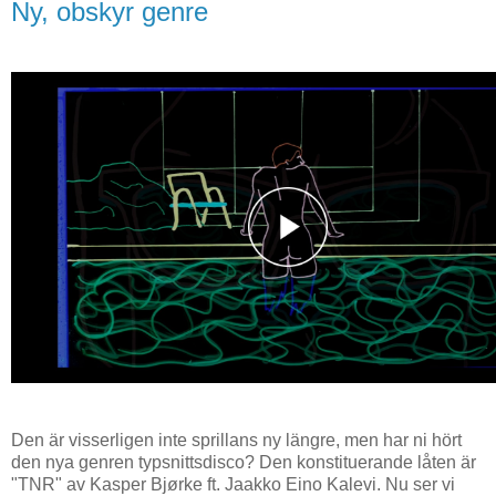
Ny, obskyr genre
Den är visserligen inte sprillans ny längre, men har ni hört
den nya genren typsnittsdisco? Den konstituerande låten är
"TNR" av Kasper Bjørke ft. Jaakko Eino Kalevi. Nu ser vi