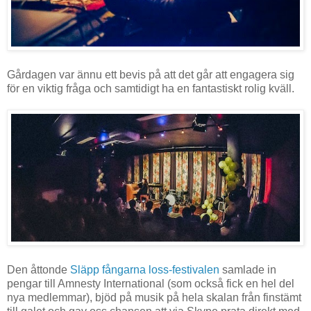
Gårdagen var ännu ett bevis på att det går att engagera sig
för en viktig fråga och samtidigt ha en fantastiskt rolig kväll.
Den åttonde
Släpp fångarna loss-festivalen
samlade in
pengar till Amnesty International (som också fick en hel del
nya medlemmar), bjöd på musik på hela skalan från finstämt