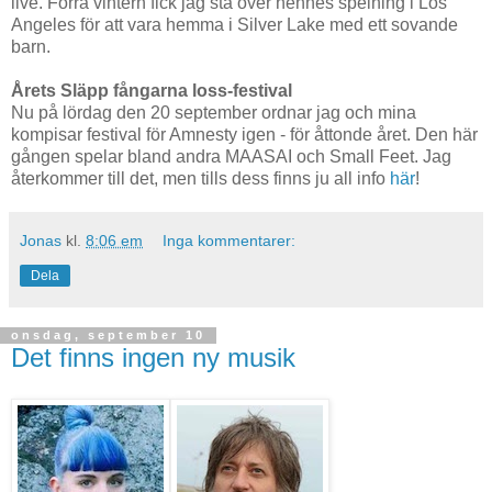
live. Förra vintern fick jag stå över hennes spelning i Los
Angeles för att vara hemma i Silver Lake med ett sovande
barn.
Årets Släpp fångarna loss-festival
Nu på lördag den 20 september ordnar jag och mina
kompisar festival för Amnesty igen - för åttonde året. Den här
gången spelar bland andra MAASAI och Small Feet. Jag
återkommer till det, men tills dess finns ju all info
här
!
Jonas
kl.
8:06 em
Inga kommentarer:
Dela
onsdag, september 10
Det finns ingen ny musik