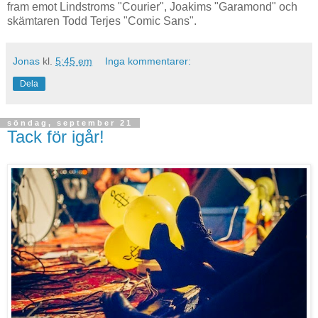
fram emot Lindstroms "Courier", Joakims "Garamond" och
skämtaren Todd Terjes "Comic Sans".
Jonas
kl.
5:45 em
Inga kommentarer:
Dela
söndag, september 21
Tack för igår!