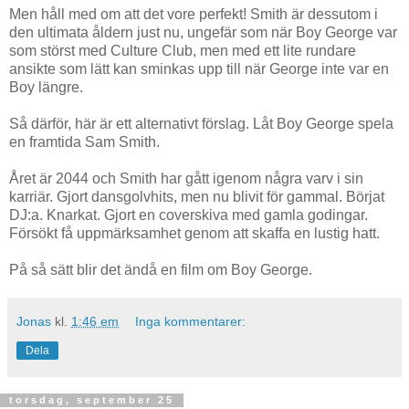
Men håll med om att det vore perfekt! Smith är dessutom i
den ultimata åldern just nu, ungefär som när Boy George var
som störst med Culture Club, men med ett lite rundare
ansikte som lätt kan sminkas upp till när George inte var en
Boy längre.
Så därför, här är ett alternativt förslag. Låt Boy George spela
en framtida Sam Smith.
Året är 2044 och Smith har gått igenom några varv i sin
karriär. Gjort dansgolvhits, men nu blivit för gammal. Börjat
DJ:a. Knarkat. Gjort en coverskiva med gamla godingar.
Försökt få uppmärksamhet genom att skaffa en lustig hatt.
På så sätt blir det ändå en film om Boy George.
Jonas
kl.
1:46 em
Inga kommentarer:
Dela
torsdag, september 25