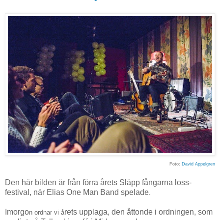
Foto:
David Appelgren
Den här bilden är från förra årets Släpp fångarna loss-
festival, när Elias One Man Band spelade.
Imorgo
rets upplaga, den åttonde i ordningen, som
n ordnar vi å