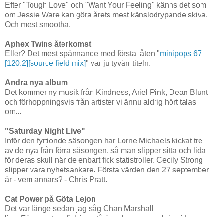
Efter "Tough Love" och "Want Your Feeling" känns det som
om Jessie Ware kan göra årets mest känslodrypande skiva.
Och mest smootha.
Aphex Twins återkomst
Eller? Det mest spännande med första låten "
minipops 67
[120.2][source field mix]
" var ju tyvärr titeln.
Andra nya album
Det kommer ny musik från Kindness, Ariel Pink, Dean Blunt
och förhoppningsvis från artister vi ännu aldrig hört talas
om...
"Saturday Night Live"
Inför den fyrtionde säsongen har Lorne Michaels kickat tre
av de nya från förra säsongen, så man slipper sitta och lida
för deras skull när de enbart fick statistroller. Cecily Strong
slipper vara nyhetsankare. Första värden den 27 september
är - vem annars? - Chris Pratt.
Cat Power på Göta Lejon
Det var länge sedan jag såg Chan Marshall