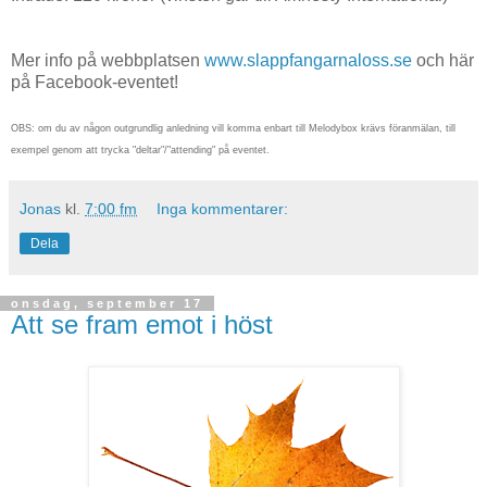
Mer info på webbplatsen
www.slappfangarnaloss.se
och här
på Facebook-eventet!
OBS: om du av någon outgrundlig anledning vill komma enbart till Melodybox krävs föranmälan, till
exempel genom att trycka "deltar"/"attending" på eventet.
Jonas
kl.
7:00 fm
Inga kommentarer:
Dela
onsdag, september 17
Att se fram emot i höst