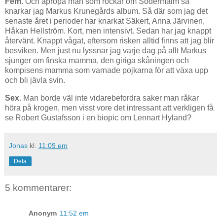
Fem.
Och apropå män som rockar om Södermalm så
knarkar jag Markus Krunegårds album. Så där som jag det
senaste året i perioder har knarkat Säkert, Anna Järvinen,
Håkan Hellström. Kort, men intensivt. Sedan har jag knappt
återvänt. Knappt vågat, eftersom risken alltid finns att jag blir
besviken. Men just nu lyssnar jag varje dag på allt Markus
sjunger om finska mamma, den giriga skåningen och
kompisens mamma som varnade pojkarna för att växa upp
och bli jävla svin.
Sex.
Man borde väl inte vidarebefordra saker man råkar
höra på krogen, men visst vore det intressant att verkligen få
se Robert Gustafsson i en biopic om Lennart Hyland?
Jonas
kl.
11:09 em
Dela
5 kommentarer:
Anonym
11:52 em