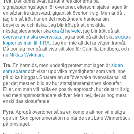
Två.
Det känns svårt att kalla reaktionerna på
signalspaningslagen för övertoner, eftersom själva lagen är
en sådan fruktansvärd, gigantisk överton i sig. Men ändå…
jag blir så trött hur en del motståndare hanterar sin
besvikelse och ilska. Jag blir trött på att enskilda
riksdagsledamöter ska
dra åt helvete
, jag blir trött på att
övervakarna ska övervakas
, jag är trött på att det ska
skickas
kopior av mail till FRA
. Jag tror inte att det är vägen framåt.
Då tror jag mer på att visa sitt stöd för Camilla Lindberg, och
nu
Niklas Wykman
.
Tre.
En harmlös, men underlig protest mot lagen är
sidan
som spårar
och visar upp vilka myndigheter som varit inne
på olika bloggar. Snarare än att ”övervaka övervakarna” så
ger det mest en bild av hur statstjänstemännen slösurfar.
Eller, om man vill hålla en positiv approach, hur de tar till sig
vad meningsmotståndare skriver. Men nej, det är nog mest
enskildas slösurfande.
Fyra.
Apropå övertoner så sa en kompis att hon ville säga
upp sin Sonicprenumeration nu när de satt Lars Winnerbäck
på omslaget.