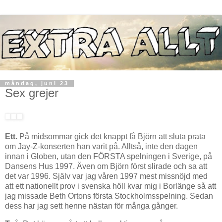
måndag, juni 23
Sex grejer
Ett.
På midsommar gick det knappt få Björn att sluta prata
om Jay-Z-konserten han varit på. Alltså, inte den dagen
innan i Globen, utan den FÖRSTA spelningen i Sverige, på
Dansens Hus 1997. Även om Björn först slirade och sa att
det var 1996. Själv var jag våren 1997 mest missnöjd med
att ett nationellt prov i svenska höll kvar mig i Borlänge så att
jag missade Beth Ortons första Stockholmsspelning. Sedan
dess har jag sett henne nästan för många gånger.