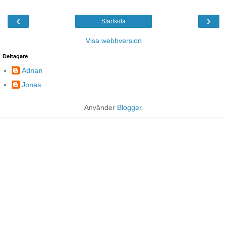
‹
›
Startsida
Visa webbversion
Deltagare
Adrian
Jonas
Använder
Blogger
.