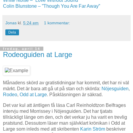
White Noise – “Love Without Sound”
Colin Blunstone – ”Though You Are Far Away”
Jonas
kl.
5:24 em
1 kommentar:
Dela
fredag, april 14
Rodeoguiden at Large
Månadens skörd av gratistidningar har kommit, det har ni väl
märkt. Det är bara att gå ut på stan och skörda:
Nöjesguiden
,
Rodeo
,
Odd at Large
. Påskläsningen är säkrad.
Det var kul att äntligen få läsa Carl Reinholdtzon Belfrages
intervju med Morrissey i Nöjesguiden. Det har tjatats
tillräckligt länge om den, och det verkar ju ha varit en trevlig
pratstund. Dessutom läser man självklart krönikan i Odd at
Large som inleds med att skribenten
Karin Ström
beskriver