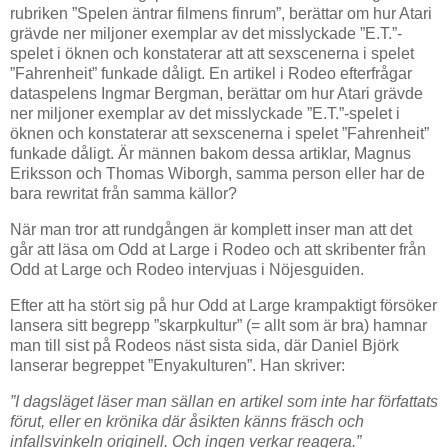
rubriken ”Spelen äntrar filmens finrum”, berättar om hur Atari
grävde ner miljoner exemplar av det misslyckade ”E.T.”-
spelet i öknen och konstaterar att att sexscenerna i spelet
”Fahrenheit” funkade dåligt. En artikel i Rodeo efterfrågar
dataspelens Ingmar Bergman, berättar om hur Atari grävde
ner miljoner exemplar av det misslyckade ”E.T.”-spelet i
öknen och konstaterar att sexscenerna i spelet ”Fahrenheit”
funkade dåligt. Är männen bakom dessa artiklar, Magnus
Eriksson och Thomas Wiborgh, samma person eller har de
bara rewritat från samma källor?
När man tror att rundgången är komplett inser man att det
går att läsa om Odd at Large i Rodeo och att skribenter från
Odd at Large och Rodeo intervjuas i Nöjesguiden.
Efter att ha stört sig på hur Odd at Large krampaktigt försöker
lansera sitt begrepp ”skarpkultur” (= allt som är bra) hamnar
man till sist på Rodeos näst sista sida, där Daniel Björk
lanserar begreppet ”Enyakulturen”. Han skriver:
”I dagsläget läser man sällan en artikel som inte har författats
förut, eller en krönika där åsikten känns fräsch och
infallsvinkeln originell. Och ingen verkar reagera.”