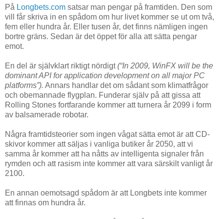
På
Longbets.com
satsar man pengar på framtiden. Den som
vill får skriva in en spådom om hur livet kommer se ut om två,
fem eller hundra år. Eller tusen år, det finns nämligen ingen
bortre gräns. Sedan är det öppet för alla att sätta pengar
emot.
En del är självklart riktigt nördigt
(“In 2009, WinFX will be the
dominant API for application development on all major PC
platforms”).
Annars handlar det om sådant som klimatfrågor
och obemannade flygplan. Funderar själv på att gissa att
Rolling Stones fortfarande kommer att turnera år 2099 i form
av balsamerade robotar.
Några framtidsteorier som ingen vågat sätta emot är att CD-
skivor kommer att säljas i vanliga butiker år 2050, att vi
samma år kommer att ha nåtts av intelligenta signaler från
rymden och att rasism inte kommer att vara särskilt vanligt år
2100.
En annan oemotsagd spådom är att Longbets inte kommer
att finnas om hundra år.