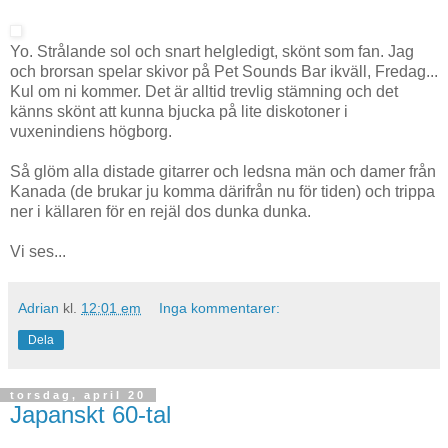
Yo. Strålande sol och snart helgledigt, skönt som fan. Jag
och brorsan spelar skivor på Pet Sounds Bar ikväll, Fredag...
Kul om ni kommer. Det är alltid trevlig stämning och det
känns skönt att kunna bjucka på lite diskotoner i
vuxenindiens högborg.
Så glöm alla distade gitarrer och ledsna män och damer från
Kanada (de brukar ju komma därifrån nu för tiden) och trippa
ner i källaren för en rejäl dos dunka dunka.
Vi ses...
Adrian
kl.
12:01 em
Inga kommentarer:
Dela
torsdag, april 20
Japanskt 60-tal