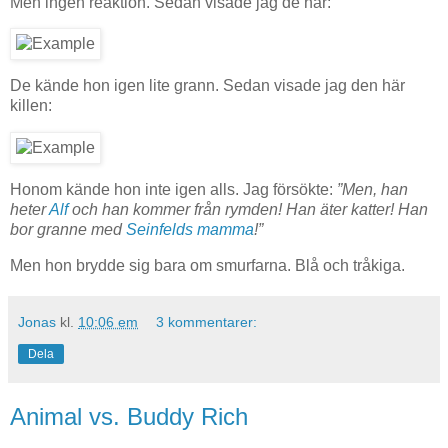
Men ingen reaktion. Sedan visade jag de här:
De kände hon igen lite grann. Sedan visade jag den här
killen:
Honom kände hon inte igen alls. Jag försökte:
”Men, han
heter
Alf
och han kommer från rymden! Han äter katter! Han
bor granne med
Seinfelds mamma
!”
Men hon brydde sig bara om smurfarna. Blå och tråkiga.
Jonas
kl.
10:06 em
3 kommentarer:
Dela
Animal vs. Buddy Rich