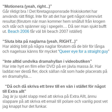
“Motionera (yeah, right...)”
Går riktigt bra ! Det företagssponsrade friskiskortet har
används rätt flitigt. Inte för att det har gett något nämnvärt
resultat (förutom när man kommer hem småfull från krogen
och står och spänner sig i spegeln… Då ser man sjukt bufft
ut.
Beach 2006
får väl bli beach 2007 istället)
“Sluta bita på naglarna (yeah, RIGHT...)”
Har aldrig bitit på några naglar förutom då de blir för långa
och nagelsax känns för mycket “
Queer eye for a straight guy
”
“Inte alltid undvika dramahyllan i videobutiken”
Har inte hyrt en film eller DVD på en jävla massa år. Har
laddat ner destå fler, dock sällan nåt som hade placerats på
en dramahylla…
“Då och då skriva ett brev till en vän i stället för något
till Extra allt”
Jag är ju sjukt slapp med att skriva på Extra Allt, ännu
slappare på att skriva ett email till polare och vanlig post vet
jag knappt hur det funkar.