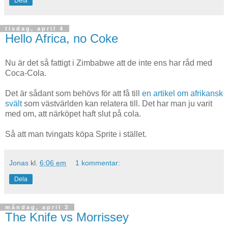
Dela
tisdag, april 4
Hello Africa, no Coke
Nu är det så fattigt i Zimbabwe att de inte ens har råd med
Coca-Cola.
Det är sådant som behövs för att få till
en artikel om afrikansk
svält
som västvärlden kan relatera till. Det har man ju varit
med om, att närköpet haft slut på cola.
Så att man tvingats köpa Sprite i stället.
Jonas
kl.
6:06 em
1 kommentar:
Dela
måndag, april 3
The Knife vs Morrissey