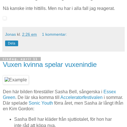
Nä kanske inte hittills. Men nu har i alla fall jag reagerat.
Jonas
kl.
2:26 em
1 kommentar:
Dela
tisdag, april 11
Vuxen kvinna spelar vuxenindie
Den här bilden föreställer Sasha Bell, sångerska i
Essex
Green
. De lär ska komma till
Acceleratorfestivalen
i sommar.
Där spelade
Sonic Youth
förra året, men Sasha är långt ifrån
en Kim Gordon:
Sasha Bell har kläder från sjuttiotalet, för hon har
inte råd att köpa nya.