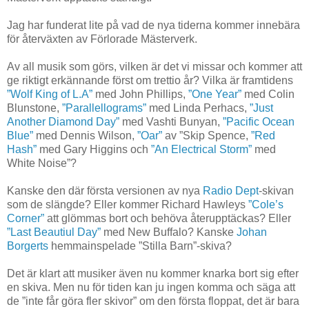
Jag har funderat lite på vad de nya tiderna kommer innebära
för återväxten av Förlorade Mästerverk.
Av all musik som görs, vilken är det vi missar och kommer att
ge riktigt erkännande först om trettio år? Vilka är framtidens
”Wolf King of L.A”
med John Phillips,
”One Year”
med Colin
Blunstone,
”Parallellograms”
med Linda Perhacs,
”Just
Another Diamond Day”
med Vashti Bunyan,
”Pacific Ocean
Blue”
med Dennis Wilson,
”Oar”
av ”Skip Spence,
”Red
Hash”
med Gary Higgins och
”An Electrical Storm”
med
White Noise”?
Kanske den där första versionen av nya
Radio Dept
-skivan
som de slängde? Eller kommer Richard Hawleys
”Cole’s
Corner”
att glömmas bort och behöva återupptäckas? Eller
”Last Beautiul Day”
med New Buffalo? Kanske
Johan
Borgerts
hemmainspelade ”Stilla Barn”-skiva?
Det är klart att musiker även nu kommer knarka bort sig efter
en skiva. Men nu för tiden kan ju ingen komma och säga att
de ”inte får göra fler skivor” om den första floppat, det är bara