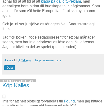
ägnar tid åt att tid åt att
klaga på dålig tv-reklam
, men
egentligen bara bidrar till budskapet blir ihågkommet. Som
att de där som väl hette Europolitan förut ska byta namn
igen.
Och ja, ni ser ju själva att förlagets Neil Strauss-strategi
funkar.
Jag fick boken i födelsedagspresent för ett par månader
sedan, men har inte prioriterat att läsa den. Nu däremot...
Jag har blivit en del av spelet (pun intended).
Jonas
kl.
1:24 em
Inga kommentarer:
Dela
onsdag, april 26
Köp Kalles
Inte för att helt plötsligt förvandlas till
Found
, men jag hittade
den här roliga lappen vid kassan på min ICA.