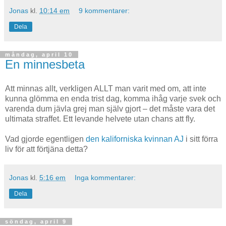
Jonas
kl.
10:14 em
9 kommentarer:
Dela
måndag, april 10
En minnesbeta
Att minnas allt, verkligen ALLT man varit med om, att inte
kunna glömma en enda trist dag, komma ihåg varje svek och
varenda dum jävla grej man själv gjort – det måste vara det
ultimata straffet. Ett levande helvete utan chans att fly.
Vad gjorde egentligen
den kaliforniska kvinnan AJ
i sitt förra
liv för att förtjäna detta?
Jonas
kl.
5:16 em
Inga kommentarer:
Dela
söndag, april 9