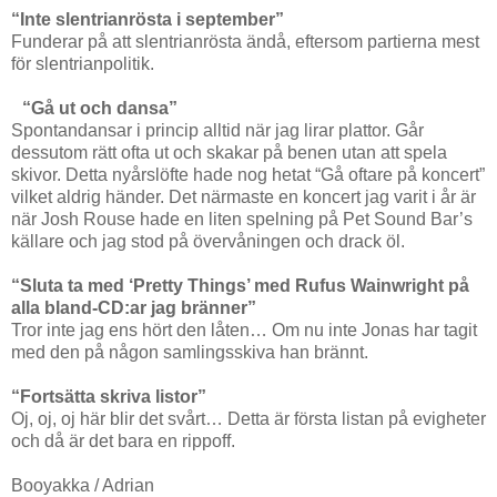
“Inte slentrianrösta i september”
Funderar på att slentrianrösta ändå, eftersom partierna mest
för slentrianpolitik.
“Gå ut och dansa”
Spontandansar i princip alltid när jag lirar plattor. Går
dessutom rätt ofta ut och skakar på benen utan att spela
skivor. Detta nyårslöfte hade nog hetat “Gå oftare på koncert”
vilket aldrig händer. Det närmaste en koncert jag varit i år är
när Josh Rouse hade en liten spelning på Pet Sound Bar’s
källare och jag stod på övervåningen och drack öl.
“Sluta ta med ‘Pretty Things’ med Rufus Wainwright på
alla bland-CD:ar jag bränner”
Tror inte jag ens hört den låten… Om nu inte Jonas har tagit
med den på någon samlingsskiva han brännt.
“Fortsätta skriva listor”
Oj, oj, oj här blir det svårt… Detta är första listan på evigheter
och då är det bara en rippoff.
Booyakka / Adrian