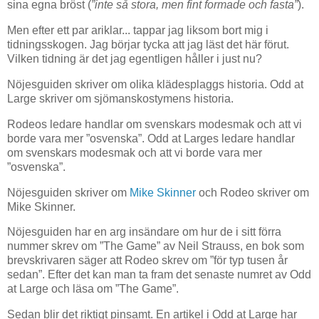
sina egna bröst (
”inte så stora, men fint formade och fasta”
).
Men efter ett par ariklar... tappar jag liksom bort mig i
tidningsskogen. Jag börjar tycka att jag läst det här förut.
Vilken tidning är det jag egentligen håller i just nu?
Nöjesguiden skriver om olika klädesplaggs historia. Odd at
Large skriver om sjömanskostymens historia.
Rodeos ledare handlar om svenskars modesmak och att vi
borde vara mer ”osvenska”. Odd at Larges ledare handlar
om svenskars modesmak och att vi borde vara mer
”osvenska”.
Nöjesguiden skriver om
Mike Skinner
och Rodeo skriver om
Mike Skinner.
Nöjesguiden har en arg insändare om hur de i sitt förra
nummer skrev om ”The Game” av Neil Strauss, en bok som
brevskrivaren säger att Rodeo skrev om ”för typ tusen år
sedan”. Efter det kan man ta fram det senaste numret av Odd
at Large och läsa om ”The Game”.
Sedan blir det riktigt pinsamt. En artikel i Odd at Large har