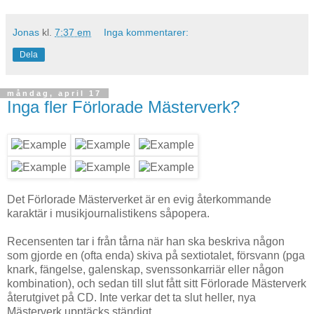
Jonas
kl.
7:37 em
Inga kommentarer:
Dela
måndag, april 17
Inga fler Förlorade Mästerverk?
Det Förlorade Mästerverket är en evig återkommande
karaktär i musikjournalistikens såpopera.
Recensenten tar i från tårna när han ska beskriva någon
som gjorde en (ofta enda) skiva på sextiotalet, försvann (pga
knark, fängelse, galenskap, svenssonkarriär eller någon
kombination), och sedan till slut fått sitt Förlorade Mästerverk
återutgivet på CD. Inte verkar det ta slut heller, nya
Mästerverk upptäcks ständigt.