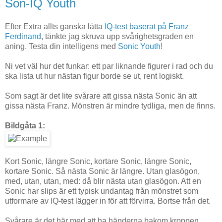
Son-IQ Youth
Efter Extra allts ganska lätta
IQ-test baserat på Franz
Ferdinand
, tänkte jag skruva upp svårighetsgraden en
aning. Testa din intelligens med
Sonic Youth
!
Ni vet väl hur det funkar: ett par liknande figurer i rad och du
ska lista ut hur nästan figur borde se ut, rent logiskt.
Som sagt är det lite svårare att gissa nästa Sonic än att
gissa nästa Franz. Mönstren är mindre tydliga, men de finns.
Bildgåta 1:
Kort Sonic, längre Sonic, kortare Sonic, längre Sonic,
kortare Sonic. Så nästa Sonic är längre. Utan glasögon,
med, utan, utan, med: då blir nästa utan glasögon. Att en
Sonic har slips är ett typisk undantag från mönstret som
utformare av IQ-test lägger in för att förvirra. Bortse från det.
Svårare är det här med att ha händerna bakom kroppen,