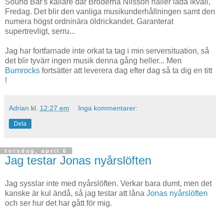
Sound Bar's källare där Bröderna Nilsson håller låda ikväll,
Fredag. Det blir den vanliga musikunderhållningen samt den
numera högst ordninära öldrickandet. Garanterat
supertrevligt, serru...
Jag har fortfarnade inte orkat ta tag i min serversituation, så
det blir tyvärr ingen musik denna gång heller... Men
Bumrocks
fortsätter att leverera dag efter dag så ta dig en titt
!
Adrian
kl.
12:27 em
Inga kommentarer:
Dela
torsdag, april 6
Jag testar Jonas nyårslöften
Jag sysslar inte med nyårslöften. Verkar bara dumt, men det
kanske är kul ändå, så jag testar att låna
Jonas nyårslöften
och ser hur det har gått för mig.