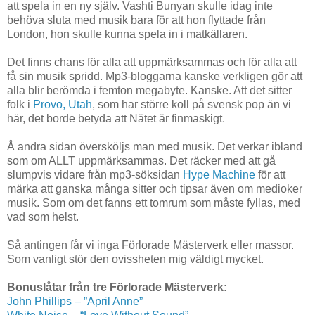
att spela in en ny själv. Vashti Bunyan skulle idag inte
behöva sluta med musik bara för att hon flyttade från
London, hon skulle kunna spela in i matkällaren.
Det finns chans för alla att uppmärksammas och för alla att
få sin musik spridd. Mp3-bloggarna kanske verkligen gör att
alla blir berömda i femton megabyte. Kanske. Att det sitter
folk i
Provo, Utah
, som har större koll på svensk pop än vi
här, det borde betyda att Nätet är finmaskigt.
Å andra sidan översköljs man med musik. Det verkar ibland
som om ALLT uppmärksammas. Det räcker med att gå
slumpvis vidare från mp3-söksidan
Hype Machine
för att
märka att ganska många sitter och tipsar även om medioker
musik. Som om det fanns ett tomrum som måste fyllas, med
vad som helst.
Så antingen får vi inga Förlorade Mästerverk eller massor.
Som vanligt stör den ovissheten mig väldigt mycket.
Bonuslåtar från tre Förlorade Mästerverk:
John Phillips – ”April Anne”