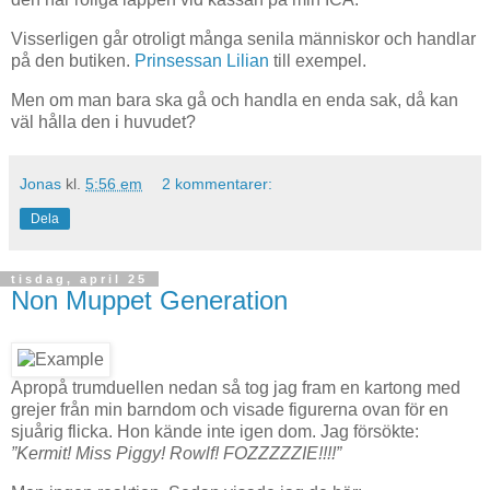
Visserligen går otroligt många senila människor och handlar
på den butiken.
Prinsessan Lilian
till exempel.
Men om man bara ska gå och handla en enda sak, då kan
väl hålla den i huvudet?
Jonas
kl.
5:56 em
2 kommentarer:
Dela
tisdag, april 25
Non Muppet Generation
Apropå trumduellen nedan så tog jag fram en kartong med
grejer från min barndom och visade figurerna ovan för en
sjuårig flicka. Hon kände inte igen dom. Jag försökte:
”
Kermit! Miss Piggy! Rowlf! FOZZZZZIE!!!!
”