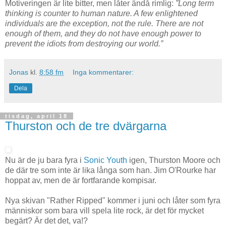
Motiveringen är lite bitter, men låter ändå rimlig:
”Long term
thinking is counter to human nature. A few enlightened
individuals are the exception, not the rule. There are not
enough of them, and they do not have enough power to
prevent the idiots from destroying our world.”
Jonas
kl.
8:58 fm
Inga kommentarer:
Dela
tisdag, april 18
Thurston och de tre dvärgarna
Nu är de ju bara fyra i
Sonic Youth
igen, Thurston Moore och
de där tre som inte är lika långa som han. Jim O'Rourke har
hoppat av, men de är fortfarande kompisar.
Nya skivan "Rather Ripped" kommer i juni och låter som fyra
människor som bara vill spela lite rock, är det för mycket
begärt? Är det det, va!?