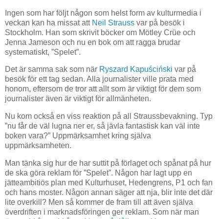
Ingen som har följt någon som helst form av kulturmedia i
veckan kan ha missat att
Neil Strauss
var på besök i
Stockholm. Han som skrivit böcker om Mötley Crüe och
Jenna Jameson och nu en bok om att ragga brudar
systematiskt, ”Spelet”.
Det är samma sak som när
Ryszard Kapuściński
var på
besök för ett tag sedan. Alla journalister ville prata med
honom, eftersom de tror att allt som är viktigt för dem som
journalister även är viktigt för allmänheten.
Nu kom också en viss reaktion på all Straussbevakning. Typ
”nu får de väl lugna ner er, så jävla fantastisk kan väl inte
boken vara?” Uppmärksamhet kring själva
uppmärksamheten.
Man tänka sig hur de har suttit på förlaget och spånat på hur
de ska göra reklam för ”Spelet”. Någon har lagt upp en
jätteambitiös plan med Kulturhuset, Hedengrens, P1 och fan
och hans moster. Någon annan säger att nja, blir inte det där
lite overkill? Men så kommer de fram till att även själva
överdriften i marknadsföringen ger reklam. Som när man