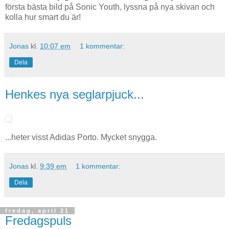
första bästa bild på Sonic Youth, lyssna på nya skivan och
kolla hur smart du är!
Jonas
kl.
10:07 em
1 kommentar:
Dela
Henkes nya seglarpjuck...
...heter visst Adidas Porto. Mycket snygga.
Jonas
kl.
9:39 em
1 kommentar:
Dela
fredag, april 21
Fredagspuls