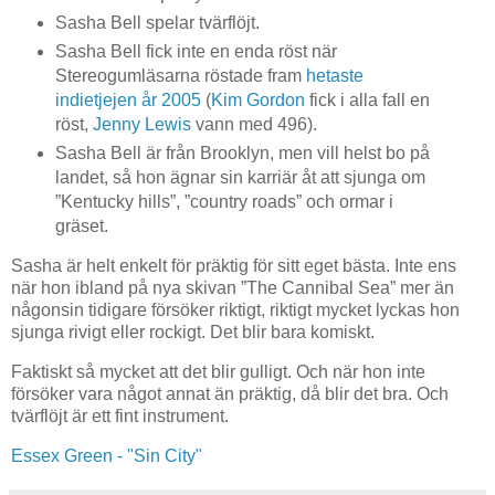
Sasha Bell spelar tvärflöjt.
Sasha Bell fick inte en enda röst när
Stereogumläsarna röstade fram
hetaste
indietjejen år 2005
(
Kim Gordon
fick i alla fall en
röst,
Jenny Lewis
vann med 496).
Sasha Bell är från Brooklyn, men vill helst bo på
landet, så hon ägnar sin karriär åt att sjunga om
”Kentucky hills”, ”country roads” och ormar i
gräset.
Sasha är helt enkelt för präktig för sitt eget bästa. Inte ens
när hon ibland på nya skivan ”The Cannibal Sea” mer än
någonsin tidigare försöker riktigt, riktigt mycket lyckas hon
sjunga rivigt eller rockigt. Det blir bara komiskt.
Faktiskt så mycket att det blir gulligt. Och när hon inte
försöker vara något annat än präktig, då blir det bra. Och
tvärflöjt är ett fint instrument.
Essex Green - "Sin City"