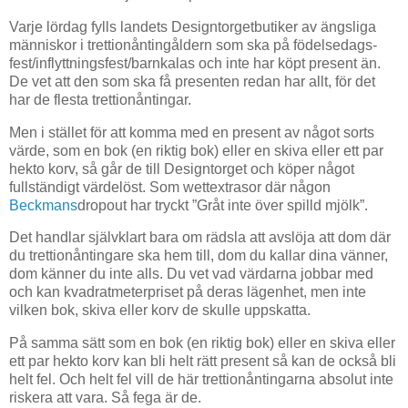
Varje lördag fylls landets Designtorgetbutiker av ängsliga
människor i trettionåntingåldern som ska på födelsedags-
fest/inflyttningsfest/barnkalas och inte har köpt present än.
De vet att den som ska få presenten redan har allt, för det
har de flesta trettionåntingar.
Men i stället för att komma med en present av något sorts
värde, som en bok (en riktig bok) eller en skiva eller ett par
hekto korv, så går de
till Designtorget och köper något
fullständigt värdelöst. Som wettextrasor där någon
Beckmans
dropout har tryckt ”Gråt inte över spilld mjölk”.
Det handlar självklart bara om rädsla att avslöja att dom
där
du trettionåntingare ska hem till, dom
du kallar dina vänner,
dom känner du inte alls. Du vet vad värdarna jobbar med
och kan kvadratmeterpriset på deras lägenhet, men inte
vilken bok, skiva eller korv de skulle uppskatta.
På samma sätt som en bok (en riktig bok) eller en skiva eller
ett par hekto korv kan bli helt rätt present så kan de också bli
helt fel. Och helt fel vill de här trettionåntingarna absolut inte
riskera att vara. Så fega är de.