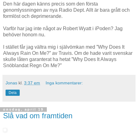
Den här dagen känns precis som den första
genomlyssningen av nya Radio Dept. Allt är bara grått och
formlöst och deprimerande.
Varför har jag inte något av Robert Wyatt i iPoden? Jag
behöver honom nu.
I stället får jag vältra mig i självömkan med ”Why Does It
Always Rain On Me?” av Travis. Om de hade varit svenskar
skulle låten garanterat ha hetat ”Why Does It Always
Snöblandat Regn On Me?”
Jonas
kl.
3:37 em
Inga kommentarer:
Dela
onsdag, april 19
Slå vad om framtiden