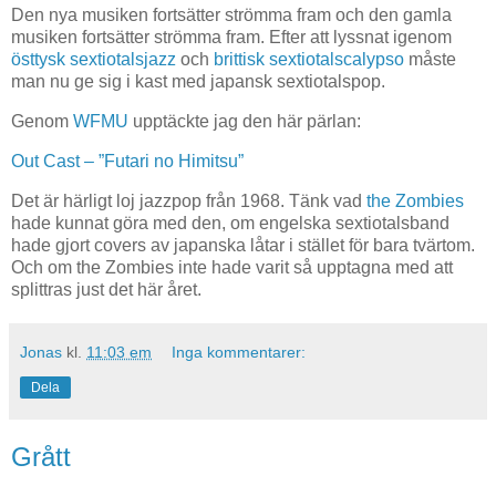
Den nya musiken fortsätter strömma fram och den gamla
musiken fortsätter strömma fram. Efter att lyssnat igenom
östtysk sextiotalsjazz
och
brittisk sextiotalscalypso
måste
man nu ge sig i kast med japansk sextiotalspop.
Genom
WFMU
upptäckte jag den här pärlan:
Out Cast – ”Futari no Himitsu”
Det är härligt loj jazzpop från 1968. Tänk vad
the Zombies
hade kunnat göra med den, om engelska sextiotalsband
hade gjort covers av japanska låtar i stället för bara tvärtom.
Och om the Zombies inte hade varit så upptagna med att
splittras just det här året.
Jonas
kl.
11:03 em
Inga kommentarer:
Dela
Grått