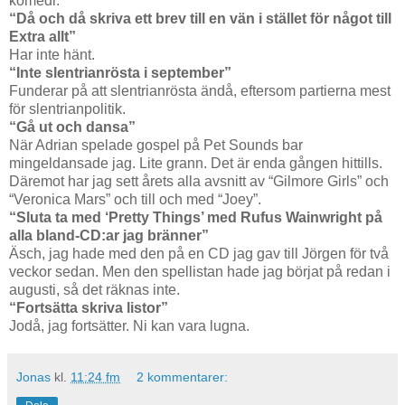
komedi.
“Då och då skriva ett brev till en vän i stället för något till
Extra allt”
Har inte hänt.
“Inte slentrianrösta i september”
Funderar på att slentrianrösta ändå, eftersom partierna mest
för slentrianpolitik.
“Gå ut och dansa”
När Adrian spelade gospel på Pet Sounds bar
mingeldansade jag. Lite grann. Det är enda gången hittills.
Däremot har jag sett årets alla avsnitt av “Gilmore Girls” och
“Veronica Mars” och till och med “Joey”.
“Sluta ta med ‘Pretty Things’ med Rufus Wainwright på
alla bland-CD:ar jag bränner”
Äsch, jag hade med den på en CD jag gav till Jörgen för två
veckor sedan. Men den spellistan hade jag börjat på redan i
augusti, så det räknas inte.
“Fortsätta skriva listor”
Jodå, jag fortsätter. Ni kan vara lugna.
Jonas
kl.
11:24 fm
2 kommentarer: