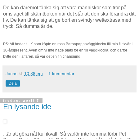
De kan däremot tänka sig att vara människor som tror på
omslaget till skämtboken när det står att den ska förändra ditt
liv. De kan tänka sig att ge bort en svindyr wettextrasa med
tryck. Så dumma är de.
PS: All heder till K som köpte en rosa Barbapappaväggklocka till min flickvän i
30-årspresent. Även om vi inte hade plats för en till väggklocka, och därför
bytte den i affären, så var det en fin chansning.
Jonas
kl.
10:38 em
1 kommentar:
Dela
fredag, april 7
En lysande ide
...är att göra nåt kul ikväll. Så varför inte komma förbi Pet