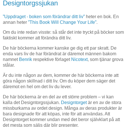
Designtorgssjukan
”Uppdraget - boken som förändrar ditt liv”
heter en bok.
En
annan heter
”This Book Will Change Your Life”
.
Om du inte redan visste: så står det inte tryckt på böcker som
faktiskt kommer att förändra ditt liv.
De här böckerna kommer kanske ge dig ett par skratt. De
enda vars liv de har förändrat är däremot männen bakom
namnet
Benrik
respektive förlaget
Nicotext
, som tjänar grova
stålar.
Är du inte någon av dem, kommer de här böckerna inte att
göra någon skillnad i ditt liv. Om du köper dem säger det
däremot en hel om det liv du lever.
De här böckerna är en del av ett större problem – vi kan
kalla det Designtorgssjukan.
Designtorget
är en av de stora
missburkarna av ordet design. Många av deras produkter är
bara designade för att köpas, inte för att användas. Att
Designtorget
kommer undan med det beror självklart på att
det mesta som säljs där blir presenter.