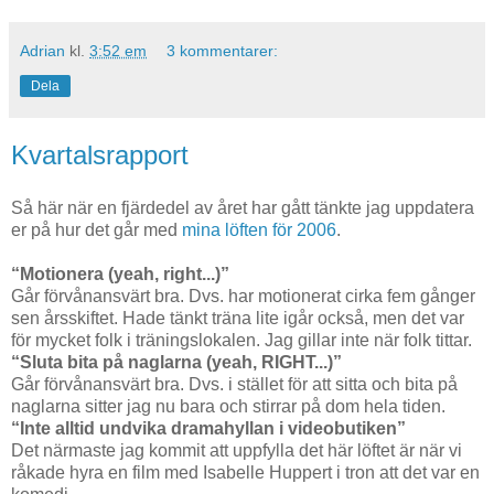
Adrian
kl.
3:52 em
3 kommentarer:
Dela
Kvartalsrapport
Så här när en fjärdedel av året har gått tänkte jag uppdatera
er på hur det går med
mina löften för 2006
.
“Motionera (yeah, right...)”
Går förvånansvärt bra. Dvs. har motionerat cirka fem gånger
sen årsskiftet. Hade tänkt träna lite igår också, men det var
för mycket folk i träningslokalen. Jag gillar inte när folk tittar.
“Sluta bita på naglarna (yeah, RIGHT...)”
Går förvånansvärt bra. Dvs. i stället för att sitta och bita på
naglarna sitter jag nu bara och stirrar på dom hela tiden.
“Inte alltid undvika dramahyllan i videobutiken”
Det närmaste jag kommit att uppfylla det här löftet är när vi
råkade hyra en film med Isabelle Huppert i tron att det var en