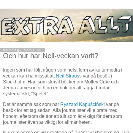
söndag, april 30
Och hur har Neil-veckan varit?
Ingen som har följt någon som helst form av kulturmedia i
veckan kan ha missat att
Neil Strauss
var på besök i
Stockholm. Han som skrivit böcker om Mötley Crüe och
Jenna Jameson och nu en bok om att ragga brudar
systematiskt, ”Spelet”.
Det är samma sak som när
Ryszard Kapuściński
var på
besök för ett tag sedan. Alla journalister ville prata med
honom, eftersom de tror att allt som är viktigt för dem som
journalister även är viktigt för allmänheten.
Nu kom också en viss reaktion på all Straussbevakning. Typ