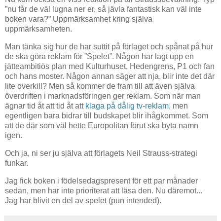
”nu får de väl lugna ner er, så jävla fantastisk kan väl inte
boken vara?” Uppmärksamhet kring själva
uppmärksamheten.
Man tänka sig hur de har suttit på förlaget och spånat på hur
de ska göra reklam för ”Spelet”. Någon har lagt upp en
jätteambitiös plan med Kulturhuset, Hedengrens, P1 och fan
och hans moster. Någon annan säger att nja, blir inte det där
lite overkill? Men så kommer de fram till att även själva
överdriften i marknadsföringen ger reklam. Som när man
ägnar tid åt att tid åt att
klaga på dålig tv-reklam
, men
egentligen bara bidrar till budskapet blir ihågkommet. Som
att de där som väl hette Europolitan förut ska byta namn
igen.
Och ja, ni ser ju själva att förlagets Neil Strauss-strategi
funkar.
Jag fick boken i födelsedagspresent för ett par månader
sedan, men har inte prioriterat att läsa den. Nu däremot...
Jag har blivit en del av spelet (pun intended).