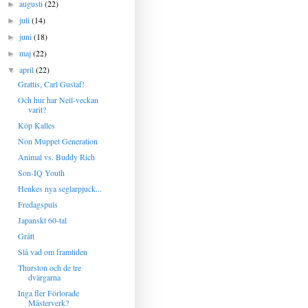
augusti
(22)
►
juli
(14)
►
juni
(18)
►
maj
(22)
►
april
(22)
▼
Grattis, Carl Gustaf!
Och hur har Neil-veckan
varit?
Köp Kalles
Non Muppet Generation
Animal vs. Buddy Rich
Son-IQ Youth
Henkes nya seglarpjuck...
Fredagspuls
Japanskt 60-tal
Grått
Slå vad om framtiden
Thurston och de tre
dvärgarna
Inga fler Förlorade
Mästerverk?