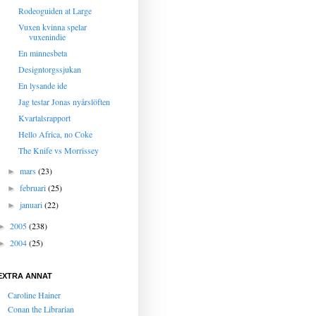
Rodeoguiden at Large
Vuxen kvinna spelar
vuxenindie
En minnesbeta
Designtorgssjukan
En lysande ide
Jag testar Jonas nyårslöften
Kvartalsrapport
Hello Africa, no Coke
The Knife vs Morrissey
mars
(23)
►
februari
(25)
►
januari
(22)
►
2005
(238)
►
2004
(25)
►
EXTRA ANNAT
Caroline Hainer
Conan the Librarian