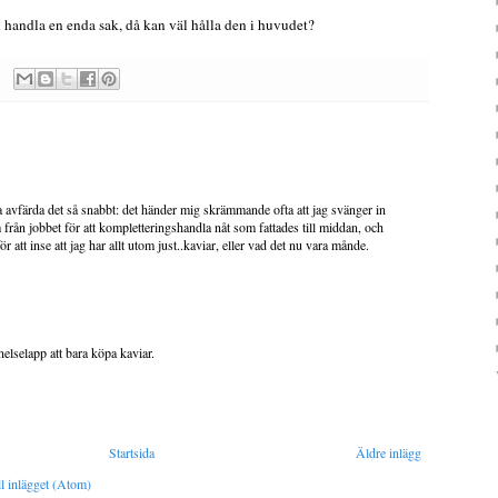
handla en enda sak, då kan väl hålla den i huvudet?
 avfärda det så snabbt: det händer mig skrämmande ofta att jag svänger in
ån jobbet för att kompletteringshandla nåt som fattades till middan, och
att inse att jag har allt utom just..kaviar, eller vad det nu vara månde.
nelselapp att bara köpa kaviar.
Startsida
Äldre inlägg
l inlägget (Atom)