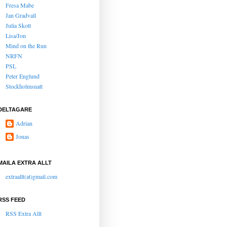
Fresa Mabe
Jan Gradvall
Julia Skott
Lisa/Jon
Mind on the Run
NRFN
PSL
Peter Englund
Stockholmsnatt
DELTAGARE
Adrian
Jonas
MAILA EXTRA ALLT
extraallt(at)gmail.com
RSS FEED
RSS Extra Allt