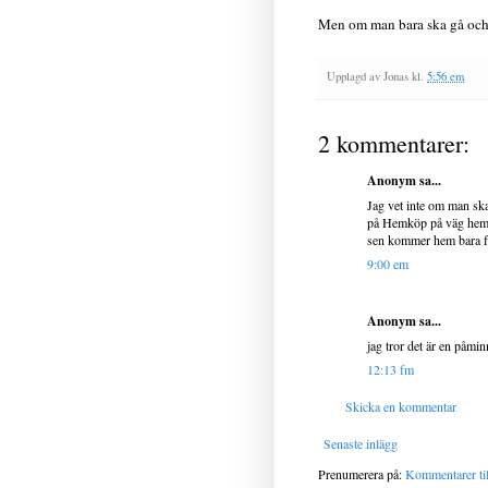
Men om man bara ska gå och 
Upplagd av
Jonas
kl.
5:56 em
2 kommentarer:
Anonym sa...
Jag vet inte om man ska
på Hemköp på väg hem fr
sen kommer hem bara för 
9:00 em
Anonym sa...
jag tror det är en påmin
12:13 fm
Skicka en kommentar
Senaste inlägg
Prenumerera på:
Kommentarer til