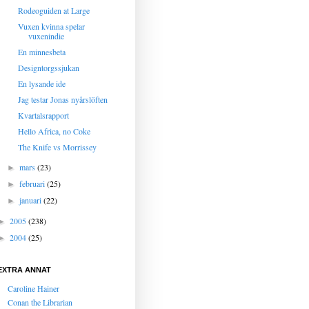
Rodeoguiden at Large
Vuxen kvinna spelar
vuxenindie
En minnesbeta
Designtorgssjukan
En lysande ide
Jag testar Jonas nyårslöften
Kvartalsrapport
Hello Africa, no Coke
The Knife vs Morrissey
mars
(23)
►
februari
(25)
►
januari
(22)
►
2005
(238)
►
2004
(25)
►
EXTRA ANNAT
Caroline Hainer
Conan the Librarian