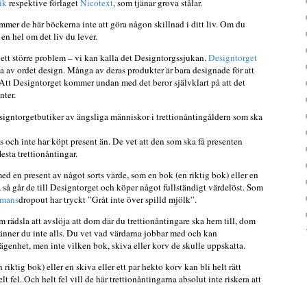
ik
respektive förlaget
Nicotext
, som tjänar grova stålar.
mer de här böckerna inte att göra någon skillnad i ditt liv. Om du
en hel om det liv du lever.
 ett större problem – vi kan kalla det Designtorgssjukan.
Designtorget
a av ordet design. Många av deras produkter är bara designade för att
 Att Designtorget
kommer undan med det beror självklart på att det
nter.
esigntorgetbutiker av ängsliga människor i trettionåntingåldern som ska
as och inte har köpt present än. De vet att den som ska få presenten
flesta trettionåntingar.
ed en present av något sorts värde, som en bok (en riktig bok) eller en
, så går de
till Designtorget och köper något fullständigt värdelöst. Som
mans
dropout har tryckt ”Gråt inte över spilld mjölk”.
m rädsla att avslöja att dom
där du trettionåntingare ska hem till, dom
änner du inte alls. Du vet vad värdarna jobbar med och kan
ägenhet, men inte vilken bok, skiva eller korv de skulle uppskatta.
iktig bok) eller en skiva eller ett par hekto korv kan bli helt rätt
lt fel. Och helt fel vill de här trettionåntingarna absolut inte riskera att