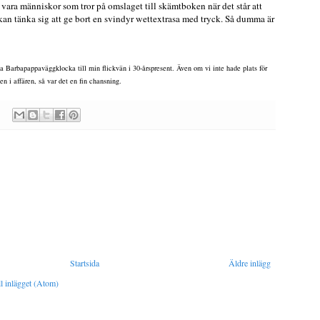
 vara människor som tror på omslaget till skämtboken när det står att
 kan tänka sig att ge bort en svindyr wettextrasa med tryck. Så dumma är
sa Barbapappaväggklocka till min flickvän i 30-årspresent. Även om vi inte hade plats för
en i affären, så var det en fin chansning.
Startsida
Äldre inlägg
l inlägget (Atom)