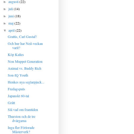
augusti
(22)
►
juli
(14)
►
juni
(18)
►
maj
(22)
►
april
(22)
▼
Grattis, Carl Gustaf!
Och hur har Neil-veckan
varit?
Köp Kalles
Non Muppet Generation
Animal vs. Buddy Rich
Son-IQ Youth
Henkes nya seglarpjuck...
Fredagspuls
Japanskt 60-tal
Grått
Slå vad om framtiden
Thurston och de tre
dvärgarna
Inga fler Förlorade
Mästerverk?