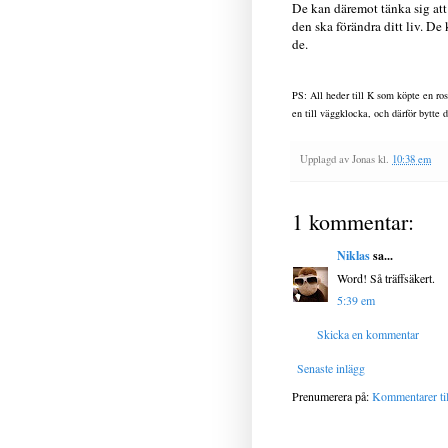
De kan däremot tänka sig att
den ska förändra ditt liv. De
de.
PS: All heder till K som köpte en ro
en till väggklocka, och därför bytte d
Upplagd av
Jonas
kl.
10:38 em
1 kommentar:
Niklas
sa...
Word! Så träffsäkert.
5:39 em
Skicka en kommentar
Senaste inlägg
Prenumerera på:
Kommentarer til