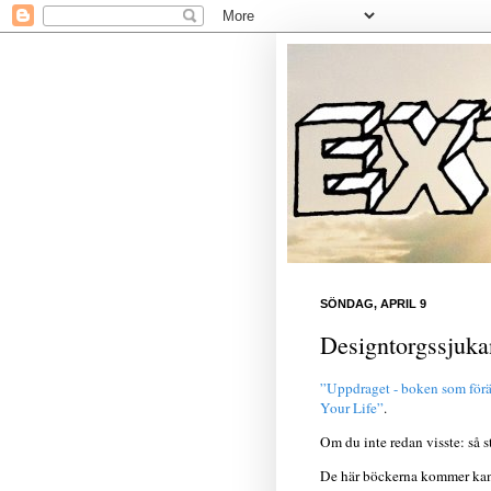
SÖNDAG, APRIL 9
Designtorgssjuka
”Uppdraget - boken som förän
Your Life”
.
Om du inte redan visste: så s
De här böckerna kommer kansk