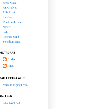
Fresa Mabe
Jan Gradvall
Julia Skott
Lisa/Jon
Mind on the Run
NRFN
PSL
Peter Englund
Stockholmsnatt
DELTAGARE
Adrian
Jonas
MAILA EXTRA ALLT
extraallt(at)gmail.com
RSS FEED
RSS Extra Allt