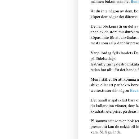
männen bakom namnet
Benr
Är du inte någon av dem, kom
köper dem säger det däremot 
De här böckerna är en del av
är en av de stora missburkarn
köpas, inte för att användas.
mesta som säljs där blir prese
Varje lördag fylls landets D
på födelsedags-
fest/inflyttningsfest/barnkal
redan har allt, för det har de 
Men i stället för att komma m
skiva eller ett par hekto korv
wettextrasor där någon
Beck
Det handlar självklart bara o
du kallar dina vänner, dom k
kvadratmeterpriset på deras l
På samma sätt som en bok (en r
present så kan de också bli he
vara. Så fega är de.