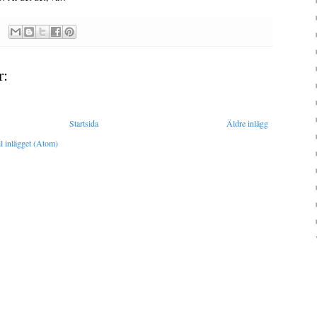
r:
Startsida
Äldre inlägg
l inlägget (Atom)