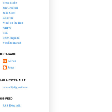
Fresa Mabe
Jan Gradvall
Julia Skott
Lisa/Jon
Mind on the Run
NRFN
PSL
Peter Englund
Stockholmsnatt
DELTAGARE
Adrian
Jonas
MAILA EXTRA ALLT
extraallt(at)gmail.com
RSS FEED
RSS Extra Allt