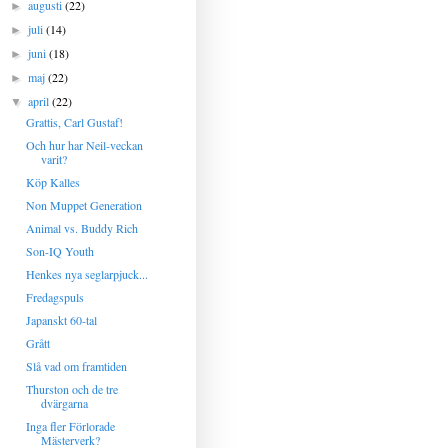
augusti
(22)
►
juli
(14)
►
juni
(18)
►
maj
(22)
►
april
(22)
▼
Grattis, Carl Gustaf!
Och hur har Neil-veckan
varit?
Köp Kalles
Non Muppet Generation
Animal vs. Buddy Rich
Son-IQ Youth
Henkes nya seglarpjuck...
Fredagspuls
Japanskt 60-tal
Grått
Slå vad om framtiden
Thurston och de tre
dvärgarna
Inga fler Förlorade
Mästerverk?