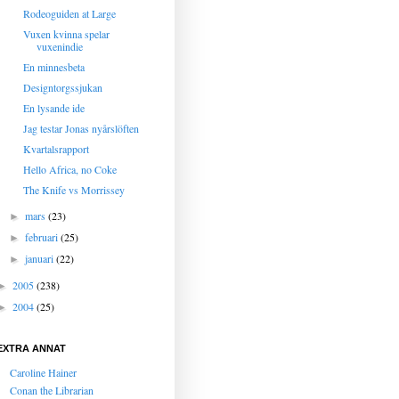
Rodeoguiden at Large
Vuxen kvinna spelar
vuxenindie
En minnesbeta
Designtorgssjukan
En lysande ide
Jag testar Jonas nyårslöften
Kvartalsrapport
Hello Africa, no Coke
The Knife vs Morrissey
mars
(23)
►
februari
(25)
►
januari
(22)
►
2005
(238)
►
2004
(25)
►
EXTRA ANNAT
Caroline Hainer
Conan the Librarian