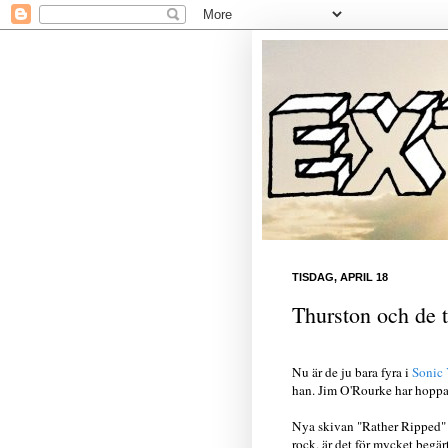
TISDAG, APRIL 18
Thurston och de t
Nu är de ju bara fyra i
Sonic
han. Jim O'Rourke har hoppat
Nya skivan "Rather Ripped" k
rock, är det för mycket begär