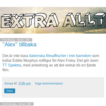
fredag, maj 30
"Alex" tillbaka
Det är inte bara
italienska filmaffischer i min barndom
som
kallar Eddie Murphys rollfigur för Alex Foley. Det gör även
TT Spektra
, med anledning av att det verkar bli en fjärde
film.
Jonas
kl.
3:06 em
Inga kommentarer:
Dela
onsdag, maj 28