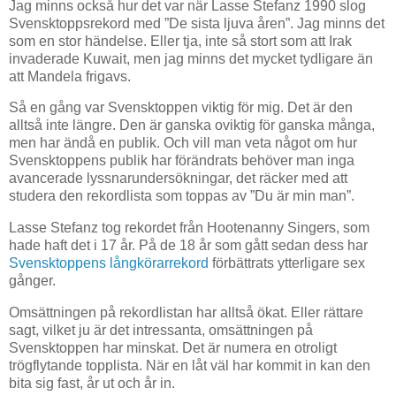
Jag minns också hur det var när Lasse Stefanz 1990 slog
Svensktoppsrekord med ”De sista ljuva åren”. Jag minns det
som en stor händelse. Eller tja, inte så stort som att Irak
invaderade Kuwait, men jag minns det mycket tydligare än
att Mandela frigavs.
Så en gång var Svensktoppen viktig för mig. Det är den
alltså inte längre. Den är ganska oviktig för ganska många,
men har ändå en publik. Och vill man veta något om hur
Svensktoppens publik har förändrats behöver man inga
avancerade lyssnarundersökningar, det räcker med att
studera den rekordlista som toppas av ”Du är min man”.
Lasse Stefanz tog rekordet från Hootenanny Singers, som
hade haft det i 17 år. På de 18 år som gått sedan dess har
Svensktoppens långkörarrekord
förbättrats ytterligare sex
gånger.
Omsättningen på rekordlistan har alltså ökat. Eller rättare
sagt, vilket ju är det intressanta, omsättningen på
Svensktoppen har minskat. Det är numera en otroligt
trögflytande topplista. När en låt väl har kommit in kan den
bita sig fast, år ut och år in.