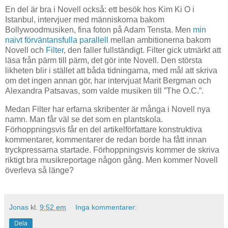
En del är bra i Novell också: ett besök hos Kim Ki O i
Istanbul, intervjuer med människorna bakom
Bollywoodmusiken, fina foton på Adam Tensta. Men
min
naivt förväntansfulla parallell
mellan ambitionerna bakom
Novell och
Filter
, den faller fullständigt. Filter gick utmärkt att
läsa från pärm till pärm, det gör inte Novell. Den största
likheten blir i stället att båda tidningarna, med mål att skriva
om det ingen annan gör, har intervjuat Marit Bergman och
Alexandra Patsavas, som valde musiken till ”The O.C.”.
Medan Filter har erfarna skribenter är många i Novell nya
namn. Man får väl se det som en plantskola.
Förhoppningsvis får en del artikelförfattare konstruktiva
kommentarer, kommentarer de redan borde ha fått innan
tryckpressarna startade. Förhoppningsvis kommer de skriva
riktigt bra musikreportage någon gång. Men kommer Novell
överleva så länge?
Jonas
kl.
9:52 em
Inga kommentarer:
Dela