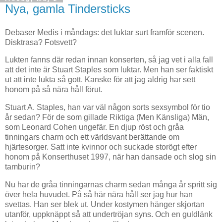
Nya, gamla Tindersticks
Debaser Medis i måndags: det luktar surt framför scenen.
Disktrasa? Fotsvett?
Lukten fanns där redan innan konserten, så jag vet i alla fall
att det inte är Stuart Staples som luktar. Men han ser faktiskt
ut att inte lukta så gott. Kanske för att jag aldrig har sett
honom på så nära håll förut.
Stuart A. Staples, han var väl någon sorts sexsymbol för tio
år sedan? För de som gillade Riktiga (Men Känsliga) Män,
som Leonard Cohen ungefär. En djup röst och gråa
tinningars charm och ett världsvant berättande om
hjärtesorger. Satt inte kvinnor och suckade storögt efter
honom på Konserthuset 1997, när han dansade och slog sin
tamburin?
Nu har de gråa tinningarnas charm sedan många år spritt sig
över hela huvudet. På så här nära håll ser jag hur han
svettas. Han ser blek ut. Under kostymen hänger skjortan
utanför, uppknäppt så att undertröjan syns. Och en guldlänk