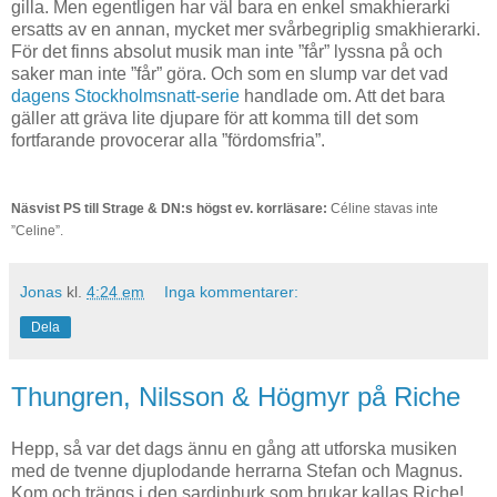
gilla. Men egentligen har väl bara en enkel smakhierarki
ersatts av en annan, mycket mer svårbegriplig smakhierarki.
För det finns absolut musik man inte ”får” lyssna på och
saker man inte ”får” göra. Och som en slump var det vad
dagens Stockholmsnatt-serie
handlade om. Att det bara
gäller att gräva lite djupare för att komma till det som
fortfarande provocerar alla ”fördomsfria”.
Näsvist PS till Strage & DN:s högst ev. korrläsare:
Céline stavas inte
”Celine”.
Jonas
kl.
4:24 em
Inga kommentarer:
Dela
Thungren, Nilsson & Högmyr på Riche
Hepp, så var det dags ännu en gång att utforska musiken
med de tvenne djuplodande herrarna Stefan och Magnus.
Kom och trängs i den sardinburk som brukar kallas Riche!