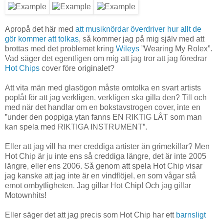
Apropå det här med
att musiknördar överdriver hur allt de
gör kommer att tolkas
, så kommer jag på mig själv med att
brottas med det problemet kring
Wileys
”Wearing My Rolex”.
Vad säger det egentligen om mig att jag tror att jag föredrar
Hot Chips
cover före originalet?
Att vita män med glasögon måste omtolka en svart artists
poplåt för att jag verkligen, verkligen ska gilla den? Till och
med när det handlar om en bokstavstrogen cover, inte en
”under den poppiga ytan fanns EN RIKTIG LÅT som man
kan spela med RIKTIGA INSTRUMENT”.
Eller att jag vill ha mer creddiga artister än grimekillar? Men
Hot Chip är ju inte ens så creddiga längre, det är inte 2005
längre, eller ens 2006. Så genom att spela Hot Chip visar
jag kanske att jag inte är en vindflöjel, en som vågar stå
emot ombytligheten. Jag gillar Hot Chip! Och jag gillar
Motownhits!
Eller säger det att jag precis som Hot Chip har ett
barnsligt