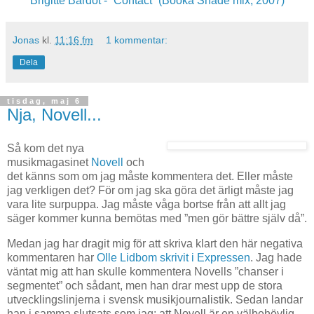
Brigitte Bardot - ”Contact” (Booka Shade mix, 2007)
Jonas
kl.
11:16 fm
1 kommentar:
Dela
tisdag, maj 6
Nja, Novell...
Så kom det nya
musikmagasinet
Novell
och
det känns som om jag måste kommentera det. Eller måste
jag verkligen det? För om jag ska göra det ärligt måste jag
vara lite surpuppa. Jag måste våga bortse från att allt jag
säger kommer kunna bemötas med ”men gör bättre själv då”.
Medan jag har dragit mig för att skriva klart den här negativa
kommentaren har
Olle Lidbom skrivit i Expressen
. Jag hade
väntat mig att han skulle kommentera Novells ”chanser i
segmentet” och sådant, men han drar mest upp de stora
utvecklingslinjerna i svensk musikjournalistik. Sedan landar
han i samma slutsats som jag: att Novell är en välbehövlig