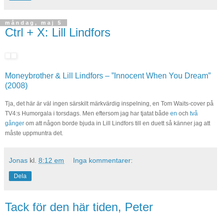
måndag, maj 5
Ctrl + X: Lill Lindfors
Moneybrother & Lill Lindfors – ”Innocent When You Dream”
(2008)
Tja, det här är väl ingen särskilt märkvärdig inspelning, en Tom Waits-cover på
TV4:s Humorgala i torsdags. Men eftersom jag har tjatat både
en
och
två
gånger
om att någon borde bjuda in Lill Lindfors till en duett så känner jag att
måste uppmuntra det.
Jonas
kl.
8:12 em
Inga kommentarer:
Dela
Tack för den här tiden, Peter