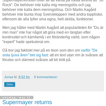
Supermayerremixen eller av att vänta på nästa avsnitt av ”30
Rock”. De behöver inte kalla mig meningslös och jag
behöver inte kalla dem meningslösa. Och Martin Aagård
behöver inte bunta ihop Svensktoppen med andra topplistor,
eftersom de alla fyller sina egna, helt skilda, funktioner.
Men jag håller med Martin Aagård att populariteten för ”Du är
min man” inte har något att göra med en längtan efter
kontinuitet och kärnfamilj i en föränderlig värld, som någon
”expert” hade spekulerat om.
Då tror jag faktiskt mer på en teori som den om
varför ”De
sista ljuva åren” bet sig fast
: att en text utan rim är svårare att
förutse och därmed svårare att bli trött på.
Jonas
kl.
8:52 fm
6 kommentarer:
Dela
söndag, maj 11
Supermayer returns