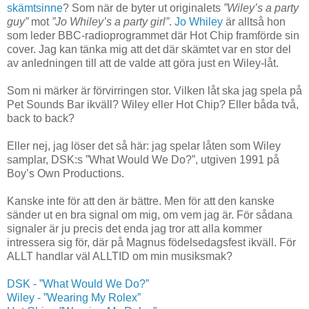
skämtsinne
? Som när de byter ut originalets
”Wiley’s a party
guy”
mot
”Jo Whiley’s a party girl”
.
Jo Whiley
är alltså hon
som leder BBC-radioprogrammet där Hot Chip framförde sin
cover. Jag kan tänka mig att det där skämtet var en stor del
av anledningen till att de valde att göra just en Wiley-låt.
Som ni märker är förvirringen stor. Vilken låt ska jag spela på
Pet Sounds Bar ikväll? Wiley eller Hot Chip? Eller båda två,
back to back?
Eller nej, jag löser det så här: jag spelar låten som Wiley
samplar, DSK:s ”What Would We Do?”, utgiven 1991 på
Boy’s Own Productions.
Kanske inte för att den är bättre. Men för att den kanske
sänder ut en bra signal om mig, om vem jag är. För sådana
signaler är ju precis det enda jag tror att alla kommer
intressera sig för, där på Magnus födelsedagsfest ikväll. För
ALLT handlar väl ALLTID om min musiksmak?
DSK - ”What Would We Do?”
Wiley - ”Wearing My Rolex”