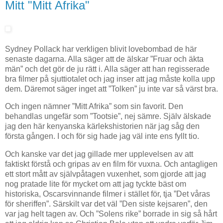
Mitt "Mitt Afrika"
Sydney Pollack har verkligen blivit lovebombad de här
senaste dagarna. Alla säger att de älskar ”Fruar och äkta
män” och det gör de ju rätt i. Alla säger att han regisserade
bra filmer på sjuttiotalet och jag inser att jag måste kolla upp
dem. Däremot säger inget att ”Tolken” ju inte var så värst bra.
Och ingen nämner ”Mitt Afrika” som sin favorit. Den
behandlas ungefär som ”Tootsie”, nej sämre. Själv älskade
jag den här kenyanska kärlekshistorien när jag såg den
första gången. I och för sig hade jag väl inte ens fyllt tio.
Och kanske var det jag gillade mer upplevelsen av att
faktiskt förstå och gripas av en film för vuxna. Och antagligen
ett stort mått av självpåtagen vuxenhet, som gjorde att jag
nog pratade lite för mycket om att jag tyckte bäst om
historiska, Oscarsvinnande filmer i stället för, tja ”Det våras
för sheriffen”. Särskilt var det väl ”Den siste kejsaren”, den
var jag helt tagen av. Och ”Solens rike” borrade in sig så hårt