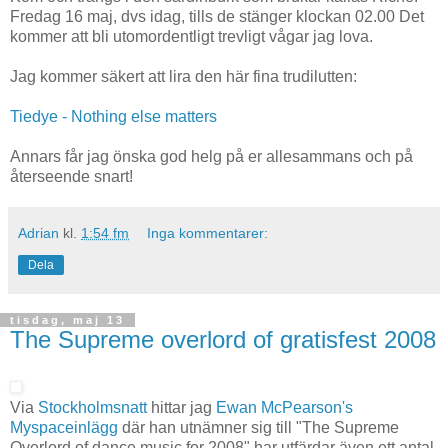
Fredag 16 maj, dvs idag, tills de stänger klockan 02.00 Det
kommer att bli utomordentligt trevligt vågar jag lova.
Jag kommer säkert att lira den här fina trudilutten:
Tiedye - Nothing else matters
Annars får jag önska god helg på er allesammans och på
återseende snart!
Adrian
kl.
1:54 fm
Inga kommentarer:
Dela
tisdag, maj 13
The Supreme overlord of gratisfest 2008
Via
Stockholmsnatt
hittar jag
Ewan McPearson's
Myspaceinlägg
där han utnämner sig till "The Supreme
Overlord of dance music for 2008" har utfärdar även ett antal