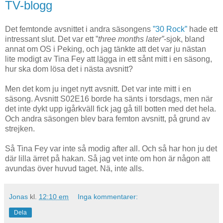
TV-blogg
Det femtonde avsnittet i andra säsongens
”30 Rock”
hade ett
intressant slut. Det var ett ”
three months later”
-sjok, bland
annat om OS i Peking, och jag tänkte att det var ju nästan
lite modigt av Tina Fey att lägga in ett sånt mitt i en säsong,
hur ska dom lösa det i nästa avsnitt?
Men det kom ju inget nytt avsnitt. Det var inte mitt i en
säsong. Avsnitt S02E16 borde ha sänts i torsdags, men när
det inte dykt upp igårkväll fick jag gå till botten med det hela.
Och andra säsongen blev bara femton avsnitt, på grund av
strejken.
Så Tina Fey var inte så modig after all. Och så har hon ju det
där lilla ärret på hakan. Så jag vet inte om hon är någon att
avundas över huvud taget. Nä, inte alls.
Jonas
kl.
12:10 em
Inga kommentarer:
Dela