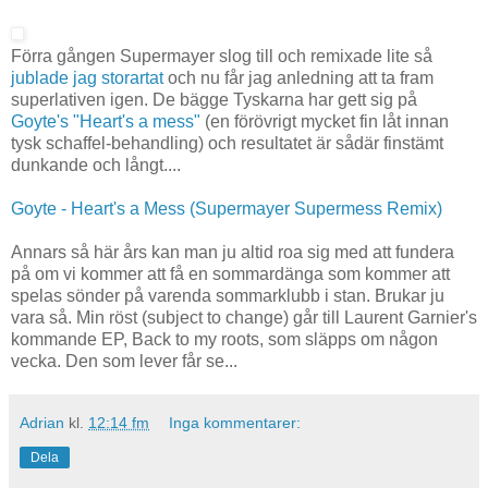
Förra gången Supermayer slog till och remixade lite så
jublade jag storartat
och nu får jag anledning att ta fram
superlativen igen. De bägge Tyskarna har gett sig på
Goyte's "Heart's a mess"
(en förövrigt mycket fin låt innan
tysk schaffel-behandling) och resultatet är sådär finstämt
dunkande och långt....
Goyte - Heart's a Mess (Supermayer Supermess Remix)
Annars så här års kan man ju altid roa sig med att fundera
på om vi kommer att få en sommardänga som kommer att
spelas sönder på varenda sommarklubb i stan. Brukar ju
vara så. Min röst (subject to change) går till Laurent Garnier's
kommande EP, Back to my roots, som släpps om någon
vecka. Den som lever får se...
Adrian
kl.
12:14 fm
Inga kommentarer:
Dela