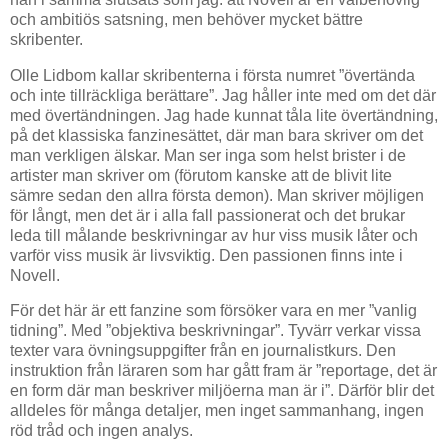
och ambitiös satsning, men behöver mycket bättre
skribenter.
Olle Lidbom kallar skribenterna i första numret ”övertända
och inte tillräckliga berättare”. Jag håller inte med om det där
med övertändningen. Jag hade kunnat tåla lite övertändning,
på det klassiska fanzinesättet, där man bara skriver om det
man verkligen älskar. Man ser inga som helst brister i de
artister man skriver om (förutom kanske att de blivit lite
sämre sedan den allra första demon). Man skriver möjligen
för långt, men det är i alla fall passionerat och det brukar
leda till målande beskrivningar av hur viss musik låter och
varför viss musik är livsviktig. Den passionen finns inte i
Novell.
För det här är ett fanzine som försöker vara en mer ”vanlig
tidning”. Med ”objektiva beskrivningar”. Tyvärr verkar vissa
texter vara övningsuppgifter från en journalistkurs. Den
instruktion från läraren som har gått fram är ”reportage, det är
en form där man beskriver miljöerna man är i”. Därför blir det
alldeles för många detaljer, men inget sammanhang, ingen
röd tråd och ingen analys.