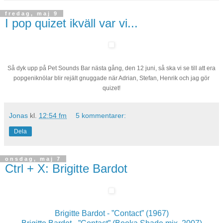
fredag, maj 9
I pop quizet ikväll var vi...
Så dyk upp på Pet Sounds Bar nästa gång, den 12 juni, så ska vi se till att era
popgeniknölar blir rejält gnuggade när Adrian, Stefan, Henrik och jag gör
quizet!
Jonas
kl.
12:54 fm
5 kommentarer:
Dela
onsdag, maj 7
Ctrl + X: Brigitte Bardot
Brigitte Bardot - ”Contact” (1967)