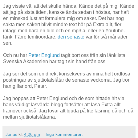
Jag visste väl att det skulle hända. Kände det på mig. Kände
att jag på sista tiden, kanske ända sedan i höstas, har haft
en minskad lust att formulera mig om saker. Det har nog
sakta men säkert blivit mindre text här på Extra allt, fler
inlägg med bara en bild och en mp3:a, eller en Youtube-
länk. Färre femtioordare,
den senaste
var för två månader
sen.
Och nu har
Peter Englund
tagit bort oss från sin länklista.
Svenska Akademien har tagit sin hand från oss.
Jag ser det som en direkt konsekvens av mina helt ordlösa
postningar av sjuttiotalslåtar de senaste veckorna. Jag tror
han gillar ord, Peter.
Jag hoppas att Peter Englund och de som hittade hit via
hans väldigt läsvärda blogg fortsätter att läsa Extra allt
framöver också. Jag lovar att bjuda på lite läsning då och då,
mellan sjuttiotalslåtarna.
Jonas
kl.
4:26 em
Inga kommentarer: