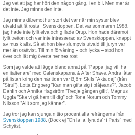
Jag vet att jag har hört den någon gång, i en bil. Men mer är
det inte. Jag minns den inte.
Jag minns däremot hur stort det var när min syster blev
utvald att få rösta i Svensktoppen. Det var sommaren 1988,
jag hade inte fyllt elva och gillade Orup. Hon hade däremot
fyllt tretton och var inte intresserad av Svensktoppen, knappt
av musik alls. Så att hon blev slumpvis utvald till juryn var
mer än orättvist. Till min förvåning – och lycka – stod hon
över och lät mig överta hennes röst.
Som jag valde att lägga bland annat på ”Pappa, jag vill ha
en italienare” med Galenskaparna & After Shave. Andra låtar
på listan kring den här tiden var Björn Skifs ”Akta dej” (från
”Strul”), Lotta Engberg ”Kan man gifta sig i blåjeans?”, Jacob
Dahlin och Annika Hagström ”Tredje gången gillt”, Magnus
Uggla ”Ska vi gå hem till dig” och Tone Norum och Tommy
Nilsson ”Allt som jag känner”.
Jag tror jag kan sjunga nittio procent alla refrängerna från
Svensktoppen 1988
. (Dock ej ”Oh la la, fyra da’r i Paris” med
Schytts).