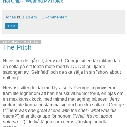
Hot Chip - ”Wearing My Rolex”
Jonas
kl.
1:14 em
1 kommentar:
Dela
torsdag, maj 22
The Pitch
Ni vet hur det går till, Jerry och George sitter där inklämda i
en soffa på sitt första möte med NBC. Det är i fjärde
säsongen av ”Seinfeld” och de ska sälja in sin ”show about
nothing”.
Nervöst sitter de där med fyra suits. George improviserar
fram lite lögner om att han har skrivit humor förut, en pjäs om
en mexikansk kock, med mimad matlagning på scen. Jerry
verkar inte kunna bestämma sig om han ska sätta dit George
(
”There was one great scene with the chef - what was his
name?”
) eller täcka upp för honom (
”Well, it's not about
nothing…”
), de två lägen som deras vänskap pendlar