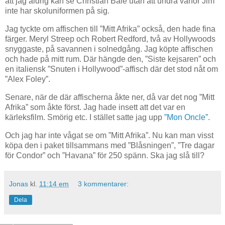
att jag aldrig kan se Christian Bale utan att undra varför Jim
inte har skoluniformen på sig.
Jag tyckte om affischen till ”Mitt Afrika” också, den hade fina
färger. Meryl Streep och Robert Redford, två av Hollywoods
snyggaste, på savannen i solnedgång. Jag köpte affischen
och hade på mitt rum. Där hängde den, ”Siste kejsaren” och
en italiensk ”Snuten i Hollywood”-affisch där det stod nåt om
”Alex Foley”.
Senare, när de där affischerna åkte ner, då var det nog ”Mitt
Afrika” som åkte först. Jag hade insett att det var en
kärleksfilm. Smörig etc. I stället satte jag upp
”Mon Oncle”
.
Och jag har inte vågat se om ”Mitt Afrika”. Nu kan man visst
köpa den i paket tillsammans med ”Blåsningen”, ”Tre dagar
för Condor” och ”Havana” för 250 spänn. Ska jag slå till?
Jonas
kl.
11:14 em
3 kommentarer:
Dela