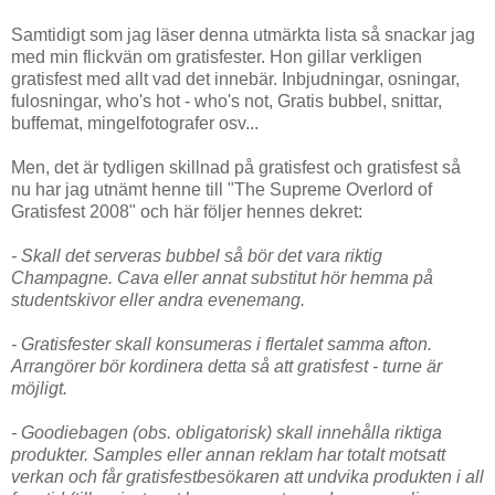
Samtidigt som jag läser denna utmärkta lista så snackar jag
med min flickvän om gratisfester. Hon gillar verkligen
gratisfest med allt vad det innebär. Inbjudningar, osningar,
fulosningar, who's hot - who's not, Gratis bubbel, snittar,
buffemat, mingelfotografer osv...
Men, det är tydligen skillnad på gratisfest och gratisfest så
nu har jag utnämt henne till "The Supreme Overlord of
Gratisfest 2008" och här följer hennes dekret:
- Skall det serveras bubbel så bör det vara riktig
Champagne. Cava eller annat substitut hör hemma på
studentskivor eller andra evenemang.
- Gratisfester skall konsumeras i flertalet samma afton.
Arrangörer bör kordinera detta så att gratisfest - turne är
möjligt.
- Goodiebagen (obs. obligatorisk) skall innehålla riktiga
produkter. Samples eller annan reklam har totalt motsatt
verkan och får gratisfestbesökaren att undvika produkten i all