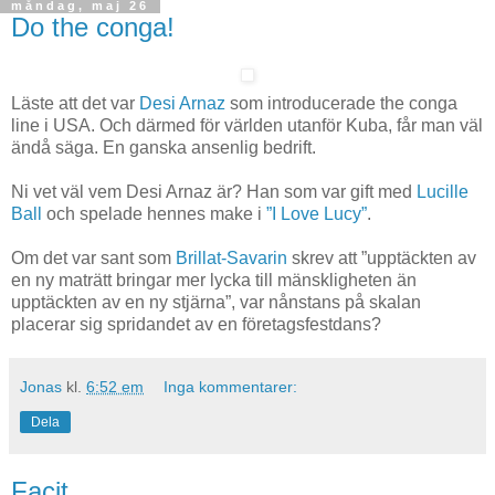
måndag, maj 26
Do the conga!
Läste att det var
Desi Arnaz
som introducerade the conga
line i USA. Och därmed för världen utanför Kuba, får man väl
ändå säga. En ganska ansenlig bedrift.
Ni vet väl vem Desi Arnaz är? Han som var gift med
Lucille
Ball
och spelade hennes make i
”I Love Lucy”
.
Om det var sant som
Brillat-Savarin
skrev att ”upptäckten av
en ny maträtt bringar mer lycka till mänskligheten än
upptäckten av en ny stjärna”, var nånstans på skalan
placerar sig spridandet av en företagsfestdans?
Jonas
kl.
6:52 em
Inga kommentarer:
Dela
Facit