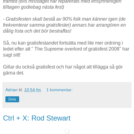
framtid (tills misstaget har reparerats med ensynnerligen
tilltagen godiebag nästa fest)
- Gratisfesten skall bestå av 90% folk man känner igen (de
frekventerar samma gratisfester) annars har arrangören en
dålig lista och det bör bestraffas!
Så, nu kan gratisfestandet fortsätta med lite mer ordning i
ledet efter att " The Supreme overlord of gratisfest 2008" har
sagt sitt!
Gillar du också gratisfest och har något att tillägga så gör
gärna det.
Adrian
kl.
10:54 fm
1 kommentar:
Dela
Ctrl + X: Rod Stewart