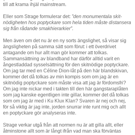
till att krama ihjäl mainstream.
Eller som Strage formulerar det:
”den monumentala skit­
nödigheten hos poptyckare som hela tiden måste distansera
sig från rådande smakhierarkier”
.
Men även om det nu är en ny sorts ängslighet, så visar sig
ängsligheten på samma sätt som förut: i ett överdrivet
antagande om hur allt man gör kommer att tolkas.
Sammansättning av blandband har därför alltid varit en
ångestladdad sysselsättning för den skitnödige poptyckare.
Om jag tar med en Céline Dion-låt på den här blandskivan,
kommer det då tolkas av min kompis som om jag är en
skitnödig poptyckare som måste visa att jag är fördomsfri?
Om jag inte nickar med i takten till den här gangstaraplåten
som jag kanske egentligen inte gillar, kommer det då tolkas
som om jag är med i Ku Klux Klan? Svaren är nej och nej,
för så viktig är jag inte, jorden snurrar inte runt mig och allt
en poptyckare gör analyseras inte.
Strage verkar utgå från att normen nu är att gilla allt, eller
åtminstone allt som är långt ifrån vad man ska förväntas