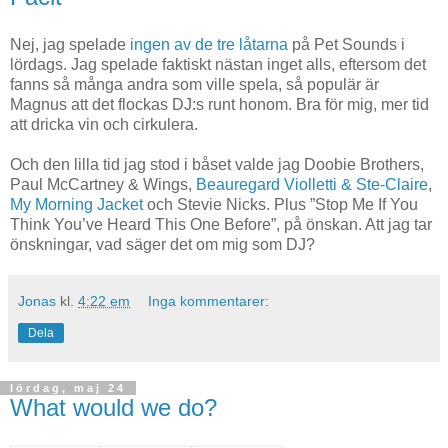
Nej, jag spelade
ingen av de tre låtarna
på Pet Sounds i
lördags. Jag spelade faktiskt nästan inget alls, eftersom det
fanns så många andra som ville spela, så populär är
Magnus att det flockas DJ:s runt honom. Bra för mig, mer tid
att dricka vin och cirkulera.
Och den lilla tid jag stod i båset valde jag Doobie Brothers,
Paul McCartney & Wings,
Beauregard Violletti & Ste-Claire
,
My Morning Jacket
och Stevie Nicks. Plus ”Stop Me If You
Think You’ve Heard This One Before”, på önskan. Att jag tar
önskningar, vad säger det om mig som DJ?
Jonas
kl.
4:22 em
Inga kommentarer:
Dela
lördag, maj 24
What would we do?