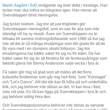
Martin Aagård i SvD
ondgjorde sig över detta i torsdags. Han
tycker man ska införa en tidsgräns igen. Han menar att
Svensktoppen blivit meningslös.
Jag tycker tvärtom. Jag tror att just trögheten gör
Svensktoppen meningsfull, som en oas för alla som inte
ständigt vill ha ny musik. Även om Svensktoppen nu är
tillbaka till samma röstningsförfarande som 1988 så tror jag
inte att det är så många elvaåringar som blir glada för att de
får vara med i en slumpvis utvald folkjuryn. Jag tror
elvaåringarna har bättre saker för sig nu för tiden. De har
bättre saker för sig än att förstöra för de femtiosjuåringar som
faktiskt gärna hör Benny Andersson varje vecka i fyra år.
Få saker gör mig så glad som att märka att det finns
kulturella företeelser som går mig helt förbi. Som ”Körslaget”
och ”Let’s Dance”. Allt det där kan få hålla på och underhålla
folk, och jag behöver inte störas av det. Vi kan leva i fred,
sida vid sida. En låt kan ligga på Svensktoppen i fyra år och
jag behöver aldrig höra den.
Och Svensktoppslyssnarna behöver inte störas av senaste