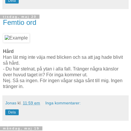
Dela
tisdag, maj 20
Femtio ord
Hård
Han lät mig inte väja med blicken och sa att jag hade blivit
så hård.
- Du har stelnat, på ytan i alla fall. Tränger några känslor
över huvud taget in? För inga kommer ut.
Nej. Så sa ingen. För ingen vågar säga sånt till mig. Ingen
tränger in.
Jonas
kl.
11:59 em
Inga kommentarer:
Dela
måndag, maj 19