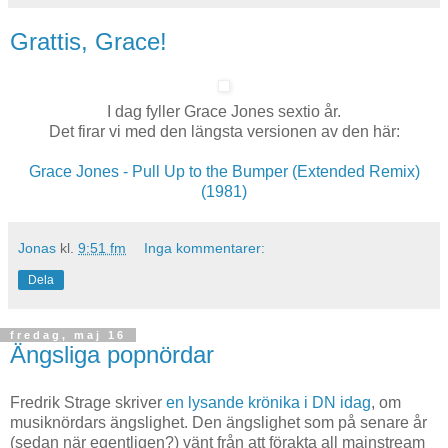
Grattis, Grace!
I dag fyller Grace Jones sextio år.
Det firar vi med den längsta versionen av den här:
Grace Jones - Pull Up to the Bumper (Extended Remix)
(1981)
Jonas
kl.
9:51 fm
Inga kommentarer:
Dela
fredag, maj 16
Ängsliga popnördar
Fredrik Strage skriver
en lysande krönika i DN idag
, om
musiknördars ängslighet. Den ängslighet som på senare år
(sedan när egentligen?) vänt från att förakta all mainstream