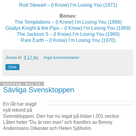
Rod Stewart – (I Know) I’m Losing You (1971)
Bonus:
The Temptations – (I Know) I’m Losing You (1966)
Gladys Knight & the Pips – (I Know) I’m Losing You (1969)
The Jackson 5 – (I Know) I’m Losing You (1969)
Rare Earth – (I Know) I’m Losing You (1970)
Jonas
kl.
9:17 fm
Inga kommentarer:
Dela
måndag, maj 12
Sävliga Svensktoppen
En låt har slagit
nytt rekord på
Svensktoppen. Den har nu legat på listan i 201 veckor.
Låten heter ”Du är min man” och framförs av Benny
Anderssons Orkester och Helen Sjöholm.