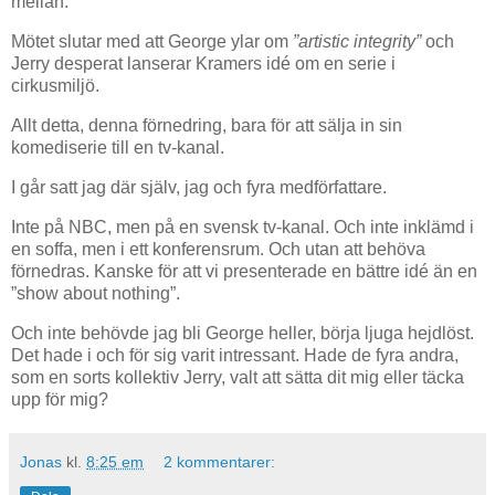
mellan.
Mötet slutar med att George ylar om
”artistic integrity”
och
Jerry desperat lanserar Kramers idé om en serie i
cirkusmiljö.
Allt detta, denna förnedring, bara för att sälja in sin
komediserie till en tv-kanal.
I går satt jag där själv, jag och fyra medförfattare.
Inte på NBC, men på en svensk tv-kanal. Och inte inklämd i
en soffa, men i ett konferensrum. Och utan att behöva
förnedras. Kanske för att vi presenterade en bättre idé än en
”show about nothing”.
Och inte behövde jag bli George heller, börja ljuga hejdlöst.
Det hade i och för sig varit intressant. Hade de fyra andra,
som en sorts kollektiv Jerry, valt att sätta dit mig eller täcka
upp för mig?
Jonas
kl.
8:25 em
2 kommentarer: