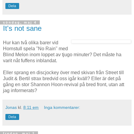
Dela
söndag, maj 4
It's not sane
Hur kan två olika barer vid
Hornstull spela "No Rain" med
Blind Melon inom loppet av tjugo minuter? Det måste ha
varit nåt fuffens inblandat.
Eller sprang en discjockey över med skivan från Street till
Judit & Bertil strax bredvid oss igår kväll? Eller är det på
gång en stor Shannon Hoon-revival på bred front, utan att
jag informerats?
Jonas
kl.
8:11 em
Inga kommentarer:
Dela
fredag, maj 2