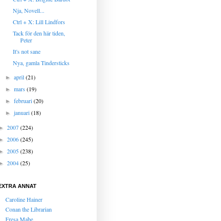
Nja, Novell...
Ctrl + X: Lill Lindfors
Tack för den här tiden,
Peter
It's not sane
Nya, gamla Tindersticks
april
(21)
►
mars
(19)
►
februari
(20)
►
januari
(18)
►
2007
(224)
►
2006
(245)
►
2005
(238)
►
2004
(25)
►
EXTRA ANNAT
Caroline Hainer
Conan the Librarian
Fresa Mabe