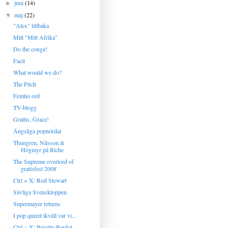
juni
(14)
►
maj
(22)
▼
"Alex" tillbaka
Mitt "Mitt Afrika"
Do the conga!
Facit
What would we do?
The Pitch
Femtio ord
TV-blogg
Grattis, Grace!
Ängsliga popnördar
Thungren, Nilsson &
Högmyr på Riche
The Supreme overlord of
gratisfest 2008
Ctrl + X: Rod Stewart
Sävliga Svensktoppen
Supermayer returns
I pop quizet ikväll var vi...
Ctrl + X: Brigitte Bardot