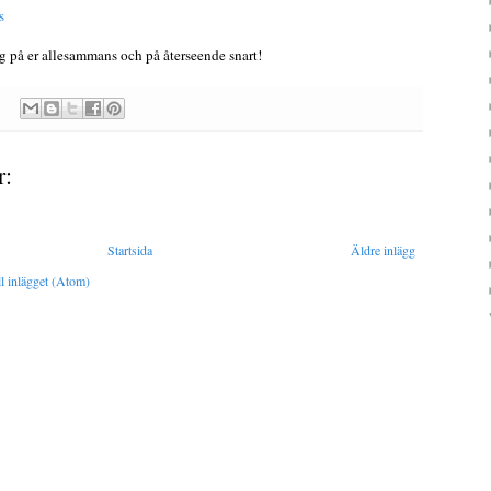
s
g på er allesammans och på återseende snart!
r:
Startsida
Äldre inlägg
l inlägget (Atom)