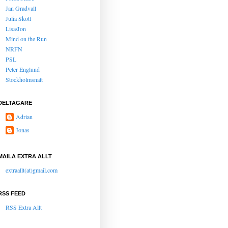
Jan Gradvall
Julia Skott
Lisa/Jon
Mind on the Run
NRFN
PSL
Peter Englund
Stockholmsnatt
DELTAGARE
Adrian
Jonas
MAILA EXTRA ALLT
extraallt(at)gmail.com
RSS FEED
RSS Extra Allt