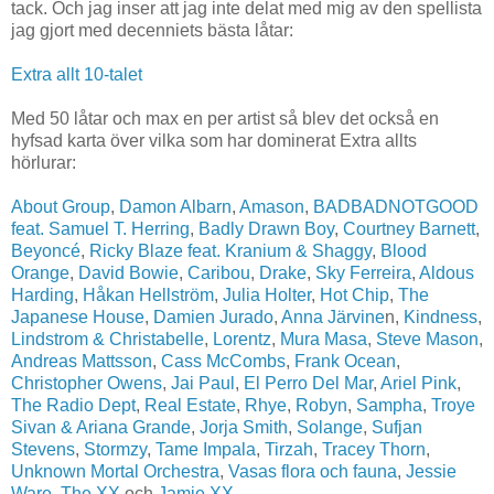
tack. Och jag inser att jag inte delat med mig av den spellista
jag gjort med decenniets bästa låtar:
Extra allt 10-talet
Med 50 låtar och max en per artist så blev det också en
hyfsad karta över vilka som har dominerat Extra allts
hörlurar:
About Group
,
Damon Albarn
,
Amason
,
BADBADNOTGOOD
feat. Samuel T. Herring
,
Badly Drawn Boy
,
Courtney Barnett
,
Beyoncé
,
Ricky Blaze feat. Kranium & Shaggy
,
Blood
Orange
,
David Bowie
,
Caribou
,
Drake
,
Sky Ferreira
,
Aldous
Harding
,
Håkan Hellström
,
Julia Holter
,
Hot Chip
,
The
Japanese House
,
Damien Jurado
,
Anna Järvine
n,
Kindness
,
Lindstrom & Christabelle
,
Lorentz
,
Mura Masa
,
Steve Mason
,
Andreas Mattsson
,
Cass McCombs
,
Frank Ocean
,
Christopher Owens
,
Jai Paul
,
El Perro Del Mar
,
Ariel Pink
,
The Radio Dept
,
Real Estate
,
Rhye
,
Robyn
,
Sampha
,
Troye
Sivan & Ariana Grande
,
Jorja Smith
,
Solange
,
Sufjan
Stevens
,
Stormzy
,
Tame Impala
,
Tirzah
,
Tracey Thorn
,
Unknown Mortal Orchestra
,
Vasas flora och fauna
,
Jessie
Ware
,
The XX
och
Jamie XX
.