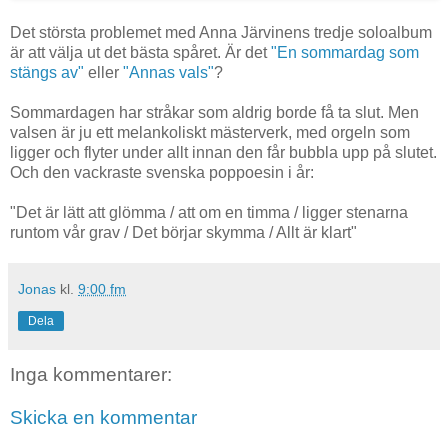
Det största problemet med Anna Järvinens tredje soloalbum
är att välja ut det bästa spåret. Är det
"En sommardag som
stängs av"
eller
"Annas vals"
?
Sommardagen har stråkar som aldrig borde få ta slut. Men
valsen är ju ett melankoliskt mästerverk, med orgeln som
ligger och flyter under allt innan den får bubbla upp på slutet.
Och den vackraste svenska poppoesin i år:
"Det är lätt att glömma / att om en timma / ligger stenarna
runtom vår grav / Det börjar skymma / Allt är klart"
Jonas
kl.
9:00 fm
Dela
Inga kommentarer:
Skicka en kommentar