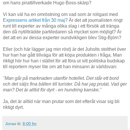
om hans pirattillverkade Hugo Boss-skärp?
Vi kan väl ha en omröstning om vad som är roligast med
Expressens artikel från 30 maj
? Är det att journalisten ringt
runt till experter av många olika slag i ett försök att tränga
den då nytillträdde partiledaren så mycket som möjligt? Är
det att en av dessa experter oundvikligen blev Stig-Björn?
Eller (och här lägger jag min röst) är det Juholts stolthet över
hur han har gått tillväga för att köpa produkten i fråga. Man
riktigt hör hur han i stället för att föra ut sitt politiska budskap
till reportern myser lite om att han minsann är världsvan:
"Man går på marknaden utanför hotellet. Det står ett bord
och det säljs fina bälten till turister. Då har jag prutat. Vad ger
man? Det är alltid för dyrt - en hundring kanske."
Ja, det är alltid när man prutar som det efteråt visar sig bli
riktigt dyrt.
Jonas
kl.
8:00 fm