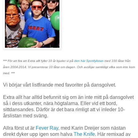
*** För att fira att Extra allt fyller 10 år bjuder vi på
den här Spotifylistan
med 100 låtar från
åren 2004-2014. Vi presenterar 10 låtar om dagen. Och avslöjar samtidigt vilka som inte kom
med. ***
Vi börjar vårt listfirande med favoriter på dansgolvet.
Extra allt har alltid befunnit sig om än inte mitt på dansgolvet
så i dess utkanter, nära högtalarna. Eller vid ett bord,
sittdansandes. Därför är det bara rimligt att vi inleder 10-
årslistan med sväng.
Allra först ut är
Fever Ray
, med Karin Dreijer som nästan
direkt dyker upp igen som halva
The Knife
. Här remixad av