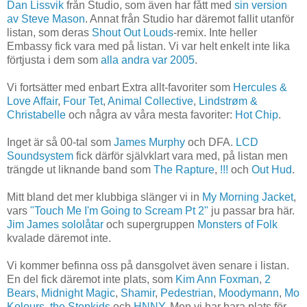
Dan Lissvik
från Studio, som även har fått med
sin version
av Steve Mason
. Annat från Studio har däremot fallit utanför
listan, som deras
Shout Out Louds
-remix. Inte heller
Embassy fick vara med på listan. Vi var helt enkelt inte lika
förtjusta i dem som
alla andra var 2005
.
Vi fortsätter med enbart Extra allt-favoriter som
Hercules &
Love Affair
,
Four Tet
,
Animal Collective
,
Lindstrøm &
Christabelle
och några av våra mesta favoriter:
Hot Chip
.
Inget är så 00-tal som
James Murphy
och DFA.
LCD
Soundsystem
fick därför självklart vara med, på listan men
trängde ut liknande band som
The Rapture
,
!!!
och
Out Hud
.
Mitt bland det mer klubbiga slänger vi in
My Morning Jacket
,
vars
"Touch Me I'm Going to Scream Pt 2"
ju passar bra här.
Jim James sololåtar
och supergruppen
Monsters of Folk
kvalade däremot inte.
Vi kommer befinna oss på dansgolvet även senare i listan.
En del fick däremot inte plats, som
Kim Ann Foxman
,
2
Bears
,
Midnight Magic
,
Shamir
,
Pedestrian
,
Moodymann
,
Mo
Kolours
,
the Stepkids
och
HNNY
. Men vi har bara plats för