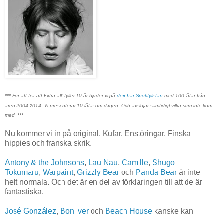
*** För att fira att Extra allt fyller 10 år bjuder vi på
den här Spotifylistan
med 100 låtar från
åren 2004-2014. Vi presenterar 10 låtar om dagen. Och avslöjar samtidigt vilka som inte kom
med. ***
Nu kommer vi in på original. Kufar. Enstöringar. Finska
hippies och franska skrik.
Antony & the Johnsons
,
Lau Nau
,
Camille
,
Shugo
Tokumaru
,
Warpaint
,
Grizzly Bear
och
Panda Bear
är inte
helt normala. Och det är en del av förklaringen till att de är
fantastiska.
José González
,
Bon Iver
och
Beach House
kanske kan