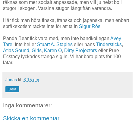
räknas som mer socialt anpassade, men vill ju helst bo i
stugor i skogen. Varsina stugor, långt från varandra.
Här fick man höra finska, franska och japanska, men enbart
språkexotism räckte inte för att ta in
Sigur Rós
.
Panda Bear fick vara med, men inte bandkollegan
Avey
Tare
. Inte heller
Stuart A. Staples
eller hans
Tindersticks
,
Atlas Sound
,
Girls
,
Karen O
,
Dirty Projectors
eller Pure
Ecstacy lyckades tränga sig in. Vi har bara plats för 100
låtar.
Jonas
kl.
3:15 em
Dela
Inga kommentarer:
Skicka en kommentar