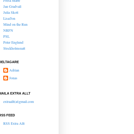
Fresa Mabe
Jan Gradvall
Julia Skott
Lisa/Jon
Mind on the Run
NRFN
PSL
Peter Englund
Stockholmsnatt
DELTAGARE
Adrian
Jonas
MAILA EXTRA ALLT
extraallt(at)gmail.com
RSS FEED
RSS Extra Allt