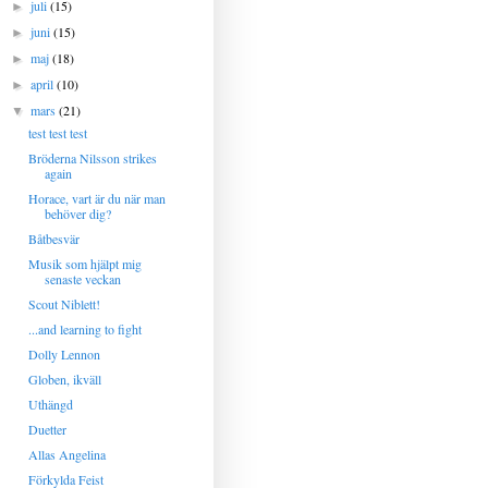
juli
(15)
►
juni
(15)
►
maj
(18)
►
april
(10)
►
mars
(21)
▼
test test test
Bröderna Nilsson strikes
again
Horace, vart är du när man
behöver dig?
Båtbesvär
Musik som hjälpt mig
senaste veckan
Scout Niblett!
...and learning to fight
Dolly Lennon
Globen, ikväll
Uthängd
Duetter
Allas Angelina
Förkylda Feist