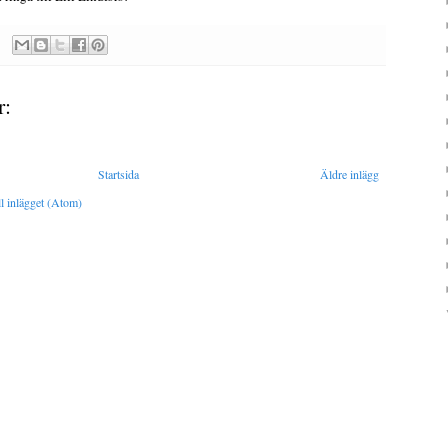
r:
Startsida
Äldre inlägg
l inlägget (Atom)