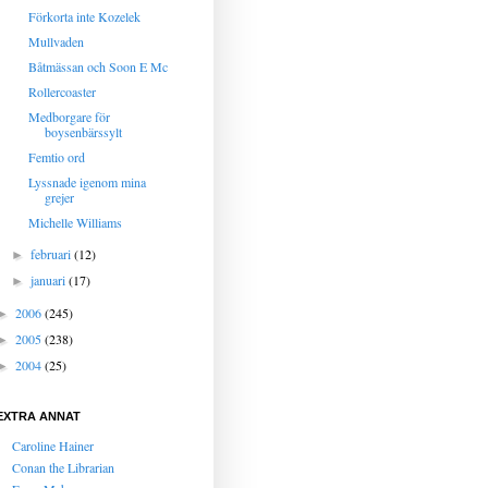
Förkorta inte Kozelek
Mullvaden
Båtmässan och Soon E Mc
Rollercoaster
Medborgare för
boysenbärssylt
Femtio ord
Lyssnade igenom mina
grejer
Michelle Williams
februari
(12)
►
januari
(17)
►
2006
(245)
►
2005
(238)
►
2004
(25)
►
EXTRA ANNAT
Caroline Hainer
Conan the Librarian