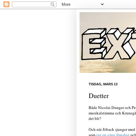
TISDAG, MARS 13
Duetter
Både Nicolai Dunger och Pet
musikalstämma och Krunegård
det bli?
Och när Jöback sjunger med 
som
jag en gång föreslog
och 