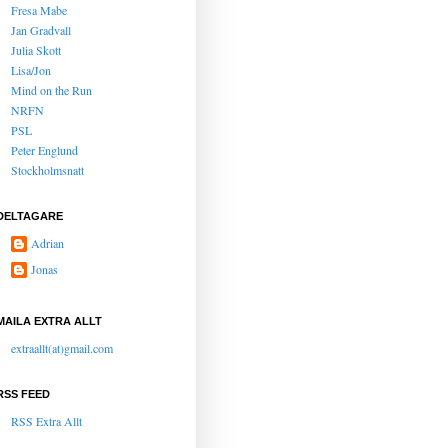
Fresa Mabe
Jan Gradvall
Julia Skott
Lisa/Jon
Mind on the Run
NRFN
PSL
Peter Englund
Stockholmsnatt
DELTAGARE
Adrian
Jonas
MAILA EXTRA ALLT
extraallt(at)gmail.com
RSS FEED
RSS Extra Allt