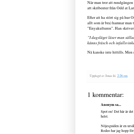
När man tror att rundgången 
att skribenter från Odd at L
Efter att ha stört sig på hur
allt som är bra) hamnar man t
”Enyakulturen”. Han skriver
”I dagsläget läser man sällan
känns fräsch och infallsvink
Nä kanske inte hittills. Men n
Upplagd av
Jonas
kl.
2:26 em
1 kommentar:
Anonym sa...
Spot on! Det här är de
helst.
Nöjesguiden är en ursäkt
Rodeo har jag hopp för