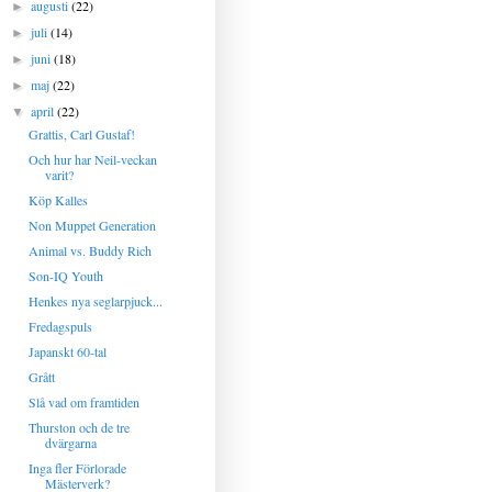
augusti
(22)
►
juli
(14)
►
juni
(18)
►
maj
(22)
►
april
(22)
▼
Grattis, Carl Gustaf!
Och hur har Neil-veckan
varit?
Köp Kalles
Non Muppet Generation
Animal vs. Buddy Rich
Son-IQ Youth
Henkes nya seglarpjuck...
Fredagspuls
Japanskt 60-tal
Grått
Slå vad om framtiden
Thurston och de tre
dvärgarna
Inga fler Förlorade
Mästerverk?