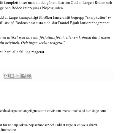
är komplett inser man att det går att läsa om Odd at Large i Rodeo och
arge och Rodeo intervjuas i Nöjesguiden.
 Odd at Large krampaktigt försöker lansera sitt begrepp ”skarpkultur” (=
ill sist på Rodeos näst sista sida, där Daniel Björk lanserar begreppet
:
 en artikel som inte har författats förut, eller en krönika där åsikten
eln originell. Och ingen verkar reagera.”
u har i alla fall jag reagerat.
t enda skarpa och angelägna som skrivits om svensk media på hur länge som
 för att sälja lokala nöjesannonser och Odd at large är ett jävla skämt.
 åtminstone.