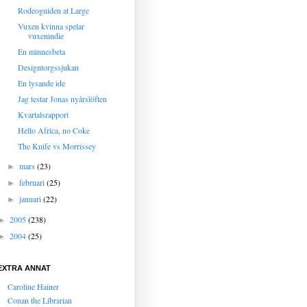
Rodeoguiden at Large
Vuxen kvinna spelar
vuxenindie
En minnesbeta
Designtorgssjukan
En lysande ide
Jag testar Jonas nyårslöften
Kvartalsrapport
Hello Africa, no Coke
The Knife vs Morrissey
mars
(23)
►
februari
(25)
►
januari
(22)
►
2005
(238)
►
2004
(25)
►
EXTRA ANNAT
Caroline Hainer
Conan the Librarian