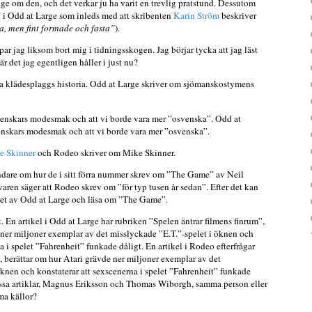
länge om den, och det verkar ju ha varit en trevlig pratstund. Dessutom
n i Odd at Large som inleds med att skribenten
Karin Ström
beskriver
ra, men fint formade och fasta”
).
appar jag liksom bort mig i tidningsskogen. Jag börjar tycka att jag läst
är det jag egentligen håller i just nu?
a klädesplaggs historia. Odd at Large skriver om sjömanskostymens
enskars modesmak och att vi borde vara mer ”osvenska”. Odd at
enskars modesmak och att vi borde vara mer ”osvenska”.
e Skinner
och Rodeo skriver om Mike Skinner.
ndare om hur de i sitt förra nummer skrev om ”The Game” av Neil
aren säger att Rodeo skrev om ”för typ tusen år sedan”. Efter det kan
ret av Odd at Large och läsa om ”The Game”.
t. En artikel i Odd at Large har rubriken ”Spelen äntrar filmens finrum”,
 ner miljoner exemplar av det misslyckade ”E.T.”-spelet i öknen och
na i spelet ”Fahrenheit” funkade dåligt. En artikel i Rodeo efterfrågar
berättar om hur Atari grävde ner miljoner exemplar av det
öknen och konstaterar att sexscenerna i spelet ”Fahrenheit” funkade
sa artiklar, Magnus Eriksson och Thomas Wiborgh, samma person eller
ma källor?