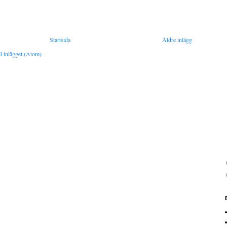
Startsida
Äldre inlägg
l inlägget (Atom)