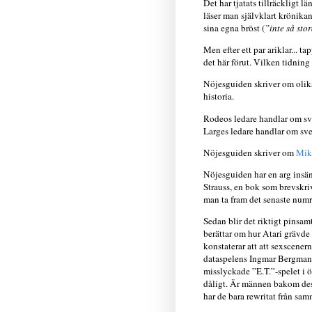
Det har tjatats tillräckligt 
läser man självklart krönika
sina egna bröst (
”inte så sto
Men efter ett par ariklar... t
det här förut. Vilken tidning 
Nöjesguiden skriver om olik
historia.
Rodeos ledare handlar om sv
Larges ledare handlar om sv
Nöjesguiden skriver om
Mik
Nöjesguiden har en arg insä
Strauss, en bok som brevskriv
man ta fram det senaste num
Sedan blir det riktigt pinsam
berättar om hur Atari grävde
konstaterar att att sexscener
dataspelens Ingmar Bergman, 
misslyckade ”E.T.”-spelet i 
dåligt. Är männen bakom des
har de bara rewritat från sam