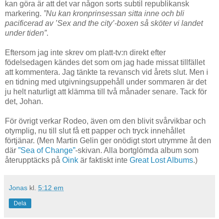
kan göra är att det var någon sorts subtil republikansk
markering.
”Nu kan kronprinsessan sitta inne och bli
pacificerad av ’Sex and the city’-boxen så sköter vi landet
under tiden”
.
Eftersom jag inte skrev om platt-tv:n direkt efter
födelsedagen kändes det som om jag hade missat tillfället
att kommentera. Jag tänkte ta revansch vid årets slut. Men i
en tidning med utgivningsuppehåll under sommaren är det
ju helt naturligt att klämma till två månader senare. Tack för
det, Johan.
För övrigt verkar Rodeo, även om den blivit svårvikbar och
otymplig, nu till slut få ett papper och tryck innehållet
förtjänar. (Men Martin Gelin ger onödigt stort utrymme åt den
där
”Sea of Change”
-skivan. Alla bortglömda album som
återupptäcks på
Oink
är faktiskt inte
Great Lost Albums
.)
Jonas
kl.
5:12 em
Dela