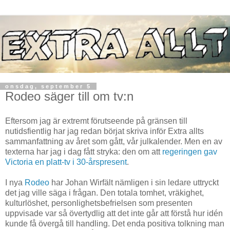
onsdag, september 5
Rodeo säger till om tv:n
Eftersom jag är extremt förutseende på gränsen till
nutidsfientlig har jag redan börjat skriva inför Extra allts
sammanfattning av året som gått, vår julkalender. Men en av
texterna har jag i dag fått stryka: den om att
regeringen gav
Victoria en platt-tv i 30-årspresent
.
I nya
Rodeo
har Johan Wirfält nämligen i sin ledare uttryckt
det jag ville säga i frågan. Den totala tomhet, vräkighet,
kulturlöshet, personlighetsbefrielsen som presenten
uppvisade var så övertydlig att det inte går att förstå hur idén
kunde få övergå till handling. Det enda positiva tolkning man