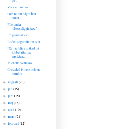
på ...
Veckan i musik
Och nu till något helt
annat...
File under
"Storskäggfrijazz"
En gammal vän
Rodeo säger till om tv:n
När jag blir uttråkad på
jobbet ritar jag
ansikten...
Michelle Williams
Crowded House och en
barnkör
augusti
(20)
►
juli
(15)
►
juni
(15)
►
maj
(18)
►
april
(10)
►
mars
(21)
►
februari
(12)
►