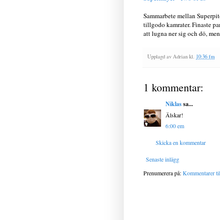
Sammarbete mellan Superpit
tillgodo kamrater. Finaste pa
att lugna ner sig och dö, men d
Upplagd av
Adrian
kl.
10:36 fm
1 kommentar:
Niklas
sa...
Älskar!
6:00 em
Skicka en kommentar
Senaste inlägg
Prenumerera på:
Kommentarer til