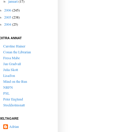
januari
(17)
►
2006
(245)
►
2005
(238)
►
2004
(25)
►
EXTRA ANNAT
Caroline Hainer
Conan the Librarian
Fresa Mabe
Jan Gradvall
Julia Skott
Lisa/Jon
Mind on the Run
NRFN
PSL
Peter Englund
Stockholmsnatt
DELTAGARE
Adrian