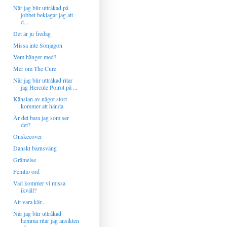
När jag blir uttråkad på
jobbet beklagar jag att
d...
Det är ju fredag
Missa inte Sonjagon
Vem hänger med?
Mer om The Cure
När jag blir uttråkad ritar
jag Hercule Poirot på ...
Känslan av något stort
kommer att hända
Är det bara jag som ser
det?
Önskecover
Danskt barnsväng
Grämelse
Femtio ord
Vad kommer vi missa
ikväll?
Att vara kär...
När jag blir uttråkad
hemma ritar jag ansikten