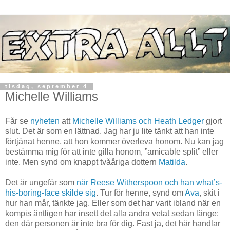
tisdag, september 4
Michelle Williams
Får se
nyheten
att
Michelle Williams och Heath Ledger
gjort
slut. Det är som en lättnad. Jag har ju lite tänkt att han inte
förtjänat henne, att hon kommer överleva honom. Nu kan jag
bestämma mig för att inte gilla honom, ”amicable split” eller
inte. Men synd om knappt tvååriga dottern
Matilda
.
Det är ungefär som
när Reese Witherspoon och han what’s-
his-boring-face skilde sig
. Tur för henne, synd om
Ava
, skit i
hur han mår, tänkte jag. Eller som det har varit ibland när en
kompis äntligen har insett det alla andra vetat sedan länge:
den där personen är inte bra för dig. Fast ja, det här handlar