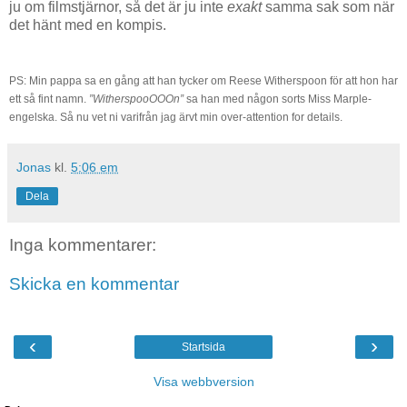
ju om filmstjärnor, så det är ju inte
exakt
samma sak som när
det hänt med en kompis.
PS: Min pappa sa en gång att han tycker om Reese Witherspoon för att hon har
ett så fint namn.
”WitherspooOOOn”
sa han med någon sorts Miss Marple-
engelska. Så nu vet ni varifrån jag ärvt min over-attention for details.
Jonas
kl.
5:06 em
Dela
Inga kommentarer:
Skicka en kommentar
‹
›
Startsida
Visa webbversion