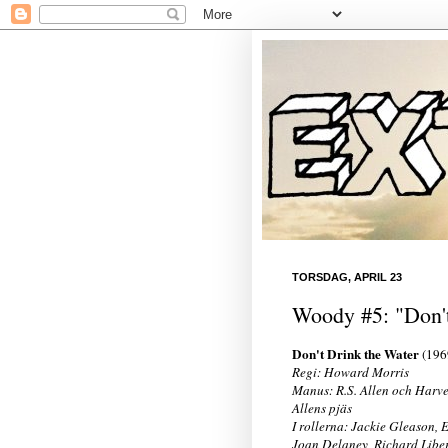
TORSDAG, APRIL 23
Woody #5: "Don't
Don't Drink the Water
(196
Regi: Howard Morris
Manus: R.S. Allen och Harve
Allens pjäs
I rollerna: Jackie Gleason, E
Joan Delaney, Richard Libert