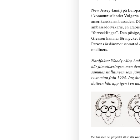
New Jersey-familj på Europa
i kommunistlandet Vulgaria
amerikanska ambassaden. Där
ambassadörvikarie, en arabisk
“förvecklingar”. Den pösige,
Gleason hamnar för mycket i
Parsons är däremot storartad 
oneliners.
Nördfakta: Woody Allen hade
här filmatiseringen, men den
sammanställningen som jämfö
tv-version från 1994. Jag å
dottern här, upp igen i en a
Det här är en del projektet att se alla 