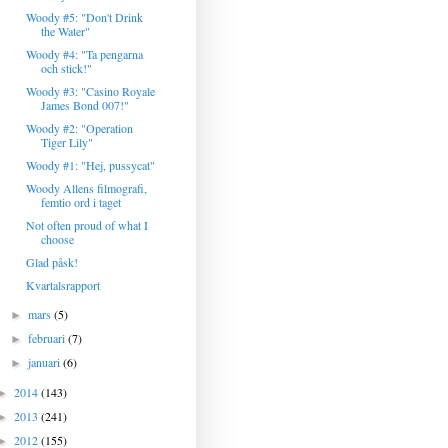
Woody #5: "Don't Drink
the Water"
Woody #4: "Ta pengarna
och stick!"
Woody #3: "Casino Royale
James Bond 007!"
Woody #2: "Operation
Tiger Lily"
Woody #1: "Hej, pussycat"
Woody Allens filmografi,
femtio ord i taget
Not often proud of what I
choose
Glad påsk!
Kvartalsrapport
mars
(5)
►
februari
(7)
►
januari
(6)
►
2014
(143)
►
2013
(241)
►
2012
(155)
►