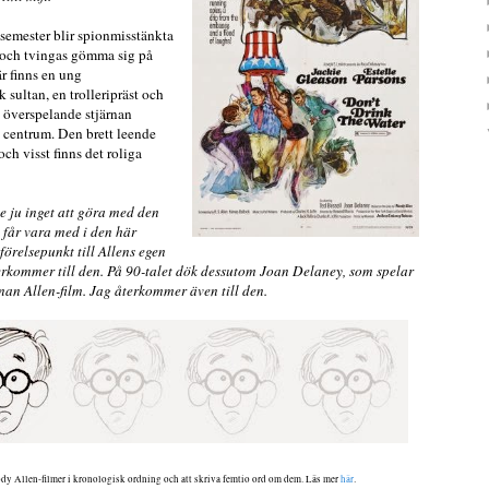
semester blir spionmisstänkta
 och tvingas gömma sig på
 finns en ung
 sultan, en trolleripräst och
 överspelande stjärnan
 centrum. Den brett leende
och visst finns det roliga
 ju inget att göra med den
 får vara med i den här
relsepunkt till Allens egen
terkommer till den. På 90-talet dök dessutom Joan Delaney, som spelar
nnan Allen-film. Jag återkommer även till den.
Woody Allen-filmer i kronologisk ordning och att skriva femtio ord om dem. Läs mer
här
.