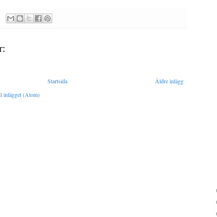
r:
Startsida
Äldre inlägg
l inlägget (Atom)