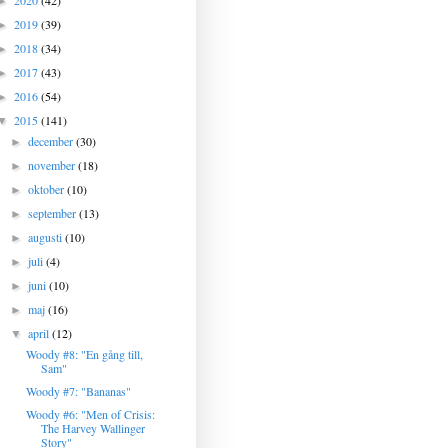
2020
(42)
►
2019
(39)
►
2018
(34)
►
2017
(43)
►
2016
(54)
►
2015
(141)
▼
december
(30)
►
november
(18)
►
oktober
(10)
►
september
(13)
►
augusti
(10)
►
juli
(4)
►
juni
(10)
►
maj
(16)
►
april
(12)
▼
Woody #8: "En gång till,
Sam"
Woody #7: "Bananas"
Woody #6: "Men of Crisis:
The Harvey Wallinger
Story"