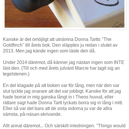
Kanske är det omöjligt att utnämna Donna Tartts "The
Goldfinch" till årets bok. Den släpptes ju redan i slutet av
2013. Men jag kände ingen som läste den då.
Under 2014 däremot, då känner jag nästan ingen som INTE
läst den. (Till och med årets julvärd Marcie har tagit sig an
tegelstenen.)
En del klagade på att boken var för lång, men när den var
slut tyckte jag snarare att det var jobbigt. Kanske för att jag
hade borrat in mig ganska långt in i Theos huvud, eller
rättare sagt hade Donna Tartt lyckats borra sig in lång i mitt.
Eller så var det bara att de sista sidorna ju var de allra
sämsta, på-näsan-skrivande.
Allt annat däremot... Och särskilt inledningen.
"Things would