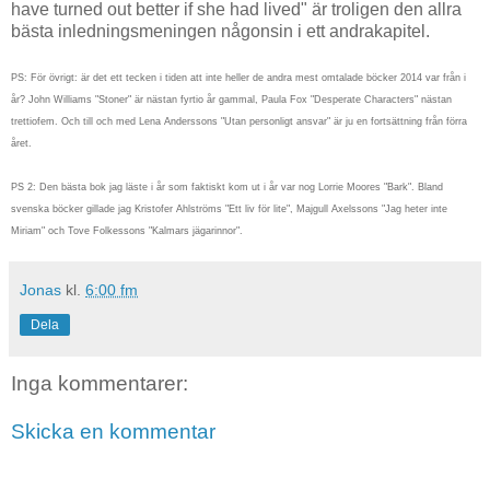
have turned out better if she had lived" är troligen den allra
bästa inledningsmeningen någonsin i ett andrakapitel.
PS: För övrigt: är det ett tecken i tiden att inte heller de andra mest omtalade böcker 2014 var från i
år? John Williams "Stoner" är nästan fyrtio år gammal, Paula Fox "Desperate Characters" nästan
trettiofem. Och till och med Lena Anderssons "Utan personligt ansvar" är ju en fortsättning från förra
året.
PS 2: Den bästa bok jag läste i år som faktiskt kom ut i år var nog Lorrie Moores "Bark". Bland
svenska böcker gillade jag Kristofer Ahlströms "Ett liv för lite",
Majgull Axelssons "Jag heter inte
Miriam"
och Tove Folkessons "Kalmars jägarinnor".
Jonas
kl.
6:00 fm
Dela
Inga kommentarer:
Skicka en kommentar