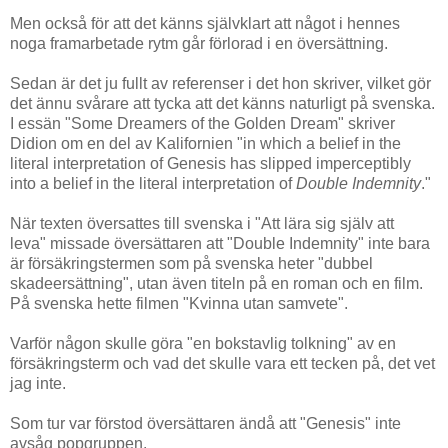
Men också för att det känns självklart att något i hennes
noga framarbetade rytm går förlorad i en översättning.
Sedan är det ju fullt av referenser i det hon skriver, vilket gör
det ännu svårare att tycka att det känns naturligt på svenska.
I essän "Some Dreamers of the Golden Dream" skriver
Didion om en del av Kalifornien "in which a belief in the
literal interpretation of
Genesis
has slipped imperceptibly
into a belief in the literal interpretation of
Double Indemnity
."
När texten översattes till svenska i "Att lära sig själv att
leva" missade översättaren att "Double Indemnity" inte bara
är försäkringstermen som på svenska heter "dubbel
skadeersättning", utan även titeln på en roman och en film.
På svenska hette filmen "Kvinna utan samvete".
Varför någon skulle göra "en bokstavlig tolkning" av en
försäkringsterm och vad det skulle vara ett tecken på, det vet
jag inte.
Som tur var förstod översättaren ändå att "Genesis" inte
avsåg popgruppen.