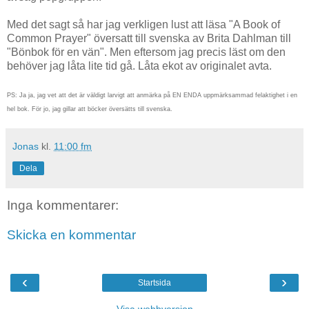
Med det sagt så har jag verkligen lust att läsa "A Book of
Common Prayer" översatt till svenska av Brita Dahlman till
"Bönbok för en vän". Men eftersom jag precis läst om den
behöver jag låta lite tid gå. Låta ekot av originalet avta.
PS: Ja ja, jag vet att det är väldigt larvigt att anmärka på EN ENDA uppmärksammad felaktighet i en
hel bok. För jo, jag gillar att böcker översätts till svenska.
Jonas
kl.
11:00 fm
Dela
Inga kommentarer:
Skicka en kommentar
‹
›
Startsida
Visa webbversion