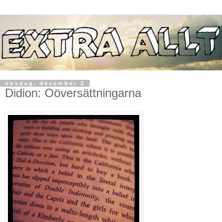
onsdag, december 3
Didion: Oöversättningarna