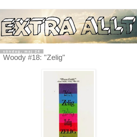
söndag, maj 24
Woody #18: "Zelig"