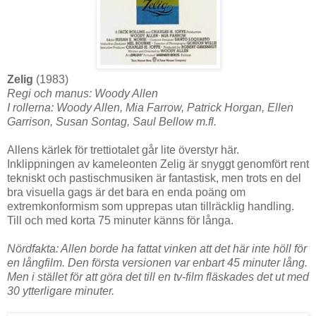
Zelig
(1983)
Regi och manus: Woody Allen
I rollerna: Woody Allen, Mia Farrow, Patrick Horgan, Ellen
Garrison, Susan Sontag, Saul Bellow m.fl.
Allens kärlek för trettiotalet går lite överstyr här.
Inklippningen av kameleonten Zelig är snyggt genomfört rent
tekniskt och pastischmusiken är fantastisk, men trots en del
bra visuella gags är det bara en enda poäng om
extremkonformism som upprepas utan tillräcklig handling.
Till och med korta 75 minuter känns för långa.
Nördfakta: Allen borde ha fattat vinken att det här inte höll för
en långfilm. Den första versionen var enbart 45 minuter lång.
Men i stället för att göra det till en tv-film fläskades det ut med
30 ytterligare minuter.