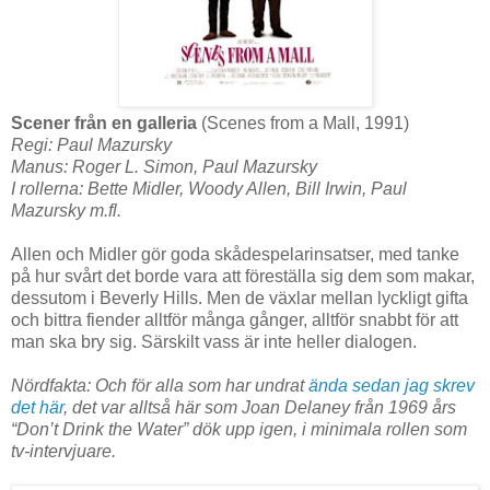
Scener från en galleria
(Scenes from a Mall, 1991)
Regi: Paul Mazursky
Manus: Roger L. Simon, Paul Mazursky
I rollerna: Bette Midler, Woody Allen, Bill Irwin, Paul
Mazursky m.fl.
Allen och Midler gör goda skådespelarinsatser, med tanke
på hur svårt det borde vara att föreställa sig dem som makar,
dessutom i Beverly Hills. Men de växlar mellan lyckligt gifta
och bittra fiender alltför många gånger, alltför snabbt för att
man ska bry sig. Särskilt vass är inte heller dialogen.
Nördfakta: Och för alla som har undrat
ända sedan jag skrev
det här
, det var alltså här som Joan Delaney från 1969 års
“Don’t Drink the Water” dök upp igen, i minimala rollen som
tv-intervjuare.