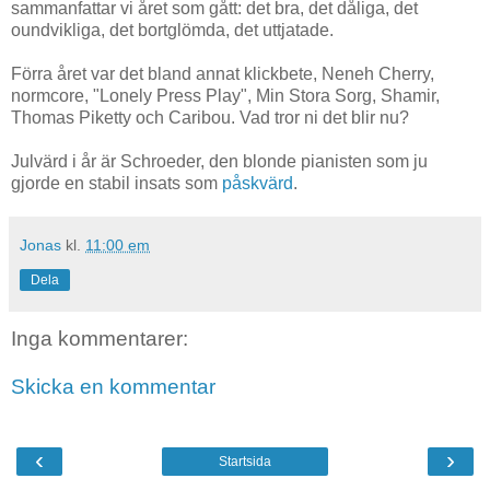
sammanfattar vi året som gått: det bra, det dåliga, det
oundvikliga, det bortglömda, det uttjatade.
Förra året var det bland annat klickbete, Neneh Cherry,
normcore, "Lonely Press Play", Min Stora Sorg, Shamir,
Thomas Piketty och Caribou. Vad tror ni det blir nu?
Julvärd i år är Schroeder, den blonde pianisten som ju
gjorde en stabil insats som
påskvärd
.
Jonas
kl.
11:00 em
Dela
Inga kommentarer:
Skicka en kommentar
‹
›
Startsida