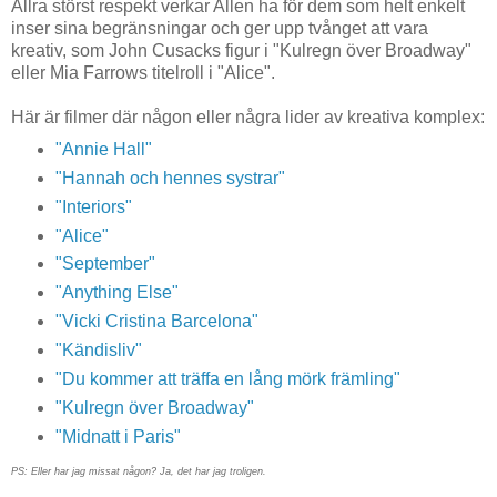
Allra störst respekt verkar Allen ha för dem som helt enkelt
inser sina begränsningar och ger upp tvånget att vara
kreativ, som John Cusacks figur i "Kulregn över Broadway"
eller Mia Farrows titelroll i "Alice".
Här är filmer där någon eller några lider av kreativa komplex:
"Annie Hall"
"Hannah och hennes systrar"
"Interiors"
"Alice"
"September"
"Anything Else"
"Vicki Cristina Barcelona"
"Kändisliv"
"Du kommer att träffa en lång mörk främling"
"Kulregn över Broadway"
"Midnatt i Paris"
PS: Eller har jag missat någon? Ja, det har jag troligen.