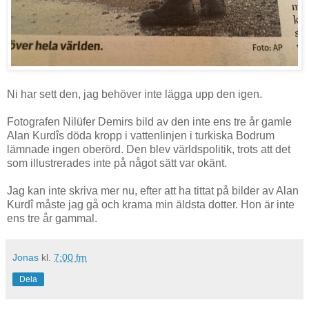
Ni har sett den, jag behöver inte lägga upp den igen.
Fotografen Nilüfer Demirs bild av den inte ens tre år gamle
Alan Kurdîs döda kropp i vattenlinjen i turkiska Bodrum
lämnade ingen oberörd. Den blev världspolitik, trots att det
som illustrerades inte på något sätt var okänt.
Jag kan inte skriva mer nu, efter att ha tittat på bilder av Alan
Kurdî måste jag gå och krama min äldsta dotter. Hon är inte
ens tre år gammal.
Jonas
kl.
7:00 fm
Dela