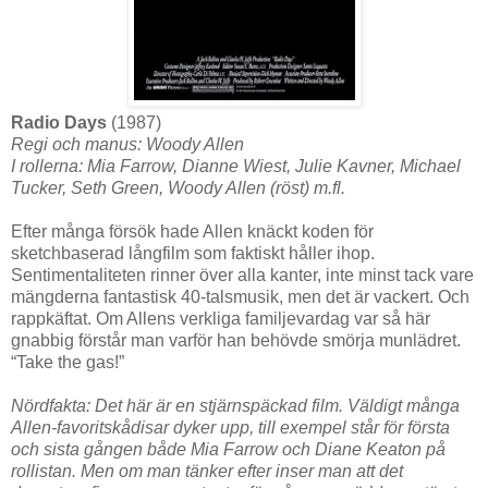
Radio Days
(1987)
Regi och manus: Woody Allen
I rollerna: Mia Farrow, Dianne Wiest, Julie Kavner, Michael
Tucker, Seth Green, Woody Allen (röst) m.fl.
Efter många försök hade Allen knäckt koden för
sketchbaserad långfilm som faktiskt håller ihop.
Sentimentaliteten rinner över alla kanter, inte minst tack vare
mängderna fantastisk 40-talsmusik, men det är vackert. Och
rappkäftat. Om Allens verkliga familjevardag var så här
gnabbig förstår man varför han behövde smörja munlädret.
“Take the gas!”
Nördfakta: Det här är en stjärnspäckad film. Väldigt många
Allen-favoritskådisar dyker upp, till exempel står för första
och sista gången både Mia Farrow och Diane Keaton på
rollistan. Men om man tänker efter inser man att det