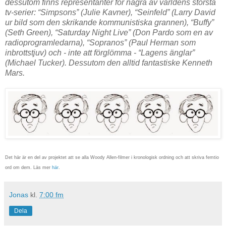
dessutom finns representanter för några av världens största
tv-serier: “Simpsons” (Julie Kavner), “Seinfeld” (Larry David
ur bild som den skrikande kommunistiska grannen), “Buffy”
(Seth Green), “Saturday Night Live” (Don Pardo som en av
radioprogramledarna), “Sopranos” (Paul Herman som
inbrottstjuv) och - inte att förglömma - “Lagens änglar”
(Michael Tucker). Dessutom den alltid fantastiske Kenneth
Mars.
Det här är en del av projektet att se alla Woody Allen-filmer i kronologisk ordning och att skriva femtio
ord om dem. Läs mer
här
.
Jonas
kl.
7:00 fm
Dela