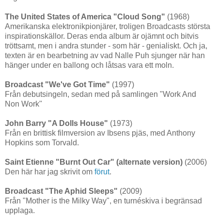
The United States of America "Cloud Song"
(1968)
Amerikanska elektronikpionjärer, troligen Broadcasts största
inspirationskällor. Deras enda album är ojämnt och bitvis
tröttsamt, men i andra stunder - som här - genialiskt. Och ja,
texten är en bearbetning av vad Nalle Puh sjunger när han
hänger under en ballong och låtsas vara ett moln.
Broadcast "We've Got Time"
(1997)
Från debutsingeln, sedan med på samlingen "Work And
Non Work"
John Barry "A Dolls House"
(1973)
Från en brittisk filmversion av Ibsens pjäs, med Anthony
Hopkins som Torvald.
Saint Etienne "Burnt Out Car" (alternate version)
(2006)
Den här har jag skrivit om
förut
.
Broadcast "The Aphid Sleeps"
(2009)
Från "Mother is the Milky Way", en turnéskiva i begränsad
upplaga.