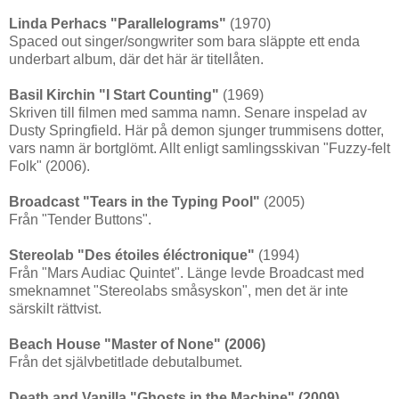
Linda Perhacs "Parallelograms"
(1970)
Spaced out singer/songwriter som bara släppte ett enda
underbart album, där det här är titellåten.
Basil Kirchin "I Start Counting"
(1969)
Skriven till filmen med samma namn. Senare inspelad av
Dusty Springfield. Här på demon sjunger trummisens dotter,
vars namn är bortglömt. Allt enligt samlingsskivan "Fuzzy-felt
Folk" (2006).
Broadcast "Tears in the Typing Pool"
(2005)
Från "Tender Buttons".
Stereolab "Des étoiles éléctronique"
(1994)
Från "Mars Audiac Quintet". Länge levde Broadcast med
smeknamnet "Stereolabs småsyskon", men det är inte
särskilt rättvist.
Beach House "Master of None" (2006)
Från det självbetitlade debutalbumet.
Death and Vanilla "Ghosts in the Machine" (2009)