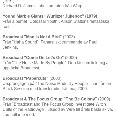
(1997)
Richard D. James, labelkamraten från Warp.
Young Marble Giants "Wurlitzer Jukebox" (1979)
Från albumet "Colossal Youth". Alison Stattons fantastiska
röst.
Broadcast "Man Is Not A Bird"
(2003)
Från "Haha Sound". Fantastiskt trummande av Paul
Jenkins.
Broadcast "Come On Let's Go"
(2000)
Från "The Noise Made By People". Den låt som fick mig att
upptäcka Broadcast.
Broadcast "Papercuts"
(2000)
Ursprungligen på "The Noise Made By People", här från en
Black Session med fransk radio från maj 2000.
Broadcast & The Focus Group "The Be Colony"
(2009)
Från "Broadcast and The Focus Group Investigate Witch
Cults of the Radio Age", utsedd av Wire till årets bästa skiva.
Jag höll inte med.