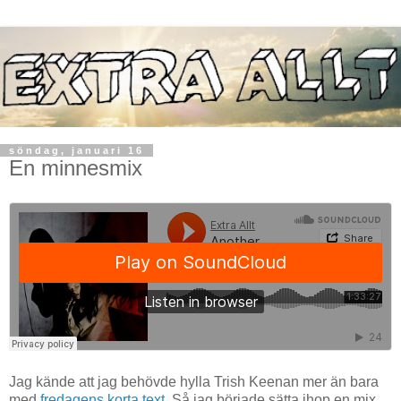
söndag, januari 16
En minnesmix
Jag kände att jag behövde hylla Trish Keenan mer än bara
med
fredagens korta text
. Så jag började sätta ihop en mix