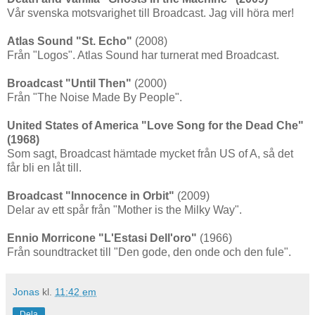
Vår svenska motsvarighet till Broadcast. Jag vill höra mer!
Atlas Sound "St. Echo"
(2008)
Från "Logos". Atlas Sound har turnerat med Broadcast.
Broadcast "Until Then"
(2000)
Från "The Noise Made By People".
United States of America "Love Song for the Dead Che"
(1968)
Som sagt, Broadcast hämtade mycket från US of A, så det
får bli en låt till.
Broadcast "Innocence in Orbit"
(2009)
Delar av ett spår från "Mother is the Milky Way".
Ennio Morricone "L'Estasi Dell'oro"
(1966)
Från soundtracket till "Den gode, den onde och den fule".
Jonas
kl.
11:42 em
Dela