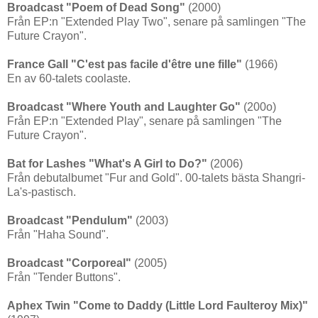
Broadcast "Poem of Dead Song"
(2000)
Från EP:n "Extended Play Two", senare på samlingen "The
Future Crayon".
France Gall "C'est pas facile d'être une fille"
(1966)
En av 60-talets coolaste.
Broadcast "Where Youth and Laughter Go"
(200o)
Från EP:n "Extended Play", senare på samlingen "The
Future Crayon".
Bat for Lashes "What's A Girl to Do?"
(2006)
Från debutalbumet "Fur and Gold". 00-talets bästa Shangri-
La's-pastisch.
Broadcast "Pendulum"
(2003)
Från "Haha Sound".
Broadcast "Corporeal"
(2005)
Från "Tender Buttons".
Aphex Twin "Come to Daddy (Little Lord Faulteroy Mix)"