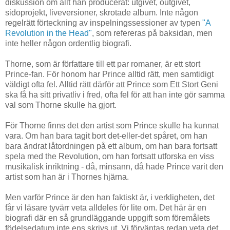
diskussion om allt han producerat: utgivet, outgivet,
sidoprojekt, liveversioner, skrotade album. Inte någon
regelrätt förteckning av inspelningssessioner av typen
"A
Revolution in the Head"
, som refereras på baksidan, men
inte heller någon ordentlig biografi.
Thorne, som är författare till ett par romaner, är ett stort
Prince-fan. För honom har Prince alltid rätt, men samtidigt
väldigt ofta fel. Alltid rätt därför att Prince som Ett Stort Geni
ska få ha sitt privatliv i fred, ofta fel för att han inte gör samma
val som Thorne skulle ha gjort.
För Thorne finns det den artist som Prince skulle ha kunnat
vara. Om han bara tagit bort det-eller-det spåret, om han
bara ändrat låtordningen på ett album, om han bara fortsatt
spela med the Revolution, om han fortsatt utforska en viss
musikalisk inriktning - då, minsann, då hade Prince varit den
artist som han är i Thornes hjärna.
Men varför Prince är den han faktiskt är, i verkligheten, det
får vi läsare tyvärr veta alldeles för lite om. Det här är en
biografi där en så grundläggande uppgift som föremålets
födelsedatum inte ens skrivs ut. Vi förväntas redan veta det.