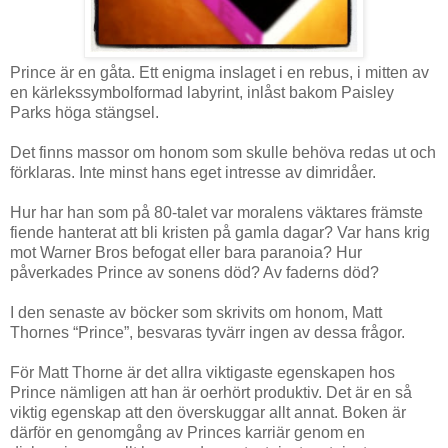
Prince är en gåta. Ett enigma inslaget i en rebus, i mitten av
en kärlekssymbolformad labyrint, inlåst bakom Paisley
Parks höga stängsel.
Det finns massor om honom som skulle behöva redas ut och
förklaras. Inte minst hans eget intresse av dimridåer.
Hur har han som på 80-talet var moralens väktares främste
fiende hanterat att bli kristen på gamla dagar? Var hans krig
mot Warner Bros befogat eller bara paranoia? Hur
påverkades Prince av sonens död? Av faderns död?
I den senaste av böcker som skrivits om honom, Matt
Thornes “Prince”, besvaras tyvärr ingen av dessa frågor.
För Matt Thorne är det allra viktigaste egenskapen hos
Prince nämligen att han är oerhört produktiv. Det är en så
viktig egenskap att den överskuggar allt annat. Boken är
därför en genomgång av Princes karriär genom en