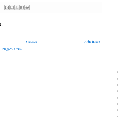
r:
Startsida
Äldre inlägg
l inlägget (Atom)