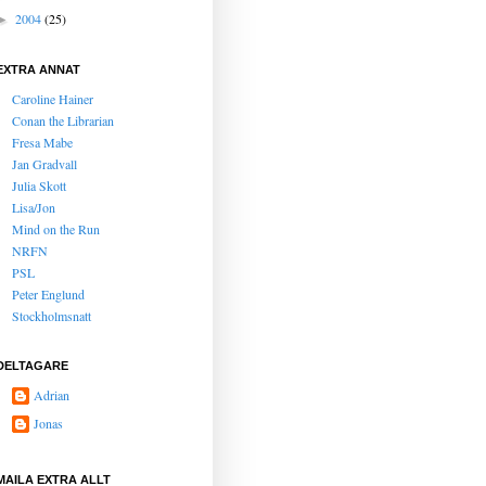
2004
(25)
►
EXTRA ANNAT
Caroline Hainer
Conan the Librarian
Fresa Mabe
Jan Gradvall
Julia Skott
Lisa/Jon
Mind on the Run
NRFN
PSL
Peter Englund
Stockholmsnatt
DELTAGARE
Adrian
Jonas
MAILA EXTRA ALLT