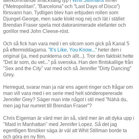
återkommande snacksalig typ i
Whit Stillmans
filmer
(”Metropolitan”, ”Barcelona” och ”Last Days of Disco”)
försvann han. Tydligen blev han erbjuden rollen som
Djungel-George, men sade klokt nog nej och lät i stället
Brendan Fraser spela mot datoranimerade elefanter och
gorillor med John Cleese-röst.
Och så fick han vara med i en sitcom som gick på Kanal 5
på eftermiddagarna.
”It’s Like, You Know...”
heter den i
original (ja, med punkterna och allt...). Tror den faktiskt hette
”Det är som, du vet...” på svenska. Han den flintskallige från
"Sex and the City" var med och så Jennifer ”Dirty Dancing”
Grey.
Herregud, svarar man ja när ens agent ringer och frågar om
man vill vara med i en serie med helt sönderopererade
Jennifer Grey? Säger man inte något i stil med ”Nähä du,
men jag har numret till Brendan Fraser”?
Chris Eigeman är värd mer än så, värd mer än att dyka upp i
"Maid in Manhattan" med Jennifer Lopez. Så det jag
egentligen försöker säga är väl att Whit Stillman borde ta
och göra en ny film.