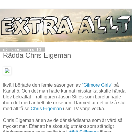
söndag, mars 13
Rädda Chris Eigeman
Ikväll började den femte säsongen av
”Gilmore Girls”
på
Kanal 5. Och det man hade kunnat misstänka skulle hända
blev bekräftat – rollfiguren Jason Stiles som Lorelai hade
ihop det med är helt ute ur serien. Därmed är det också slut
med att få se
Chris Eigeman
i sin TV varje vecka.
Chris Eigeman är en av de där skådisarna som är värd så
mycket mer. Efter att ha skött sig utmärkt som ständigt