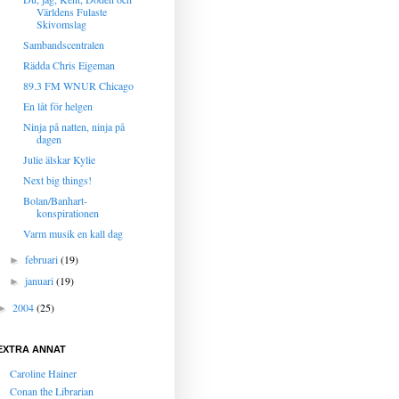
Världens Fulaste
Skivomslag
Sambandscentralen
Rädda Chris Eigeman
89.3 FM WNUR Chicago
En låt för helgen
Ninja på natten, ninja på
dagen
Julie älskar Kylie
Next big things!
Bolan/Banhart-
konspirationen
Varm musik en kall dag
februari
(19)
►
januari
(19)
►
2004
(25)
►
EXTRA ANNAT
Caroline Hainer
Conan the Librarian