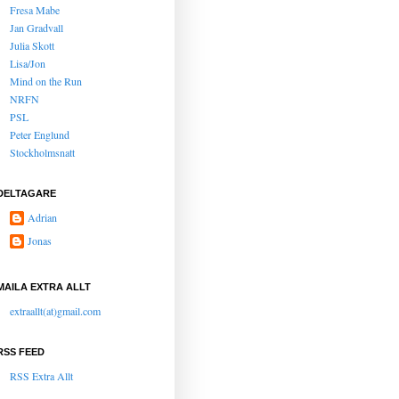
Fresa Mabe
Jan Gradvall
Julia Skott
Lisa/Jon
Mind on the Run
NRFN
PSL
Peter Englund
Stockholmsnatt
DELTAGARE
Adrian
Jonas
MAILA EXTRA ALLT
extraallt(at)gmail.com
RSS FEED
RSS Extra Allt