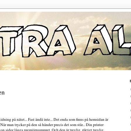
en
dning på nätet... Fast ändå inte... Det enda som finns på hemsidan är
. När man trycker på den så händer precis det som står... Din printer
ton sidor långa premiärnummret. Och den är trevlig, riktigt trevlig.