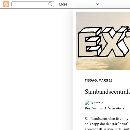
TISDAG, MARS 15
Sambandscentral
Illustration: Ulrika Mars
Sambandscentralen är en ny ti
en knapp där det står "print"
kommer att skriva ut det sjut