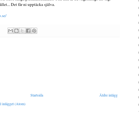
llet... Det får ni upptäcka själva.
.se/
Startsida
Äldre inlägg
l inlägget (Atom)