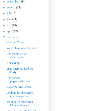
september
(19)
►
augusti
(23)
►
juli
(10)
►
juni
(17)
►
maj
(18)
►
april
(22)
►
mars
(19)
▼
Vice vs. Vocals
Yo, yo bum rush the show
Den stora Auster-
slentrianen
Konstkupp
Sista intervjun med Ol'
Dirty
Den seriösa
popjournalismen
Robert S. McNamara
Looking for the perfect
umpa-umpa beat
Tre suddiga bilder från
Mondo 16 mars
Du, jag, Kent, Döden och