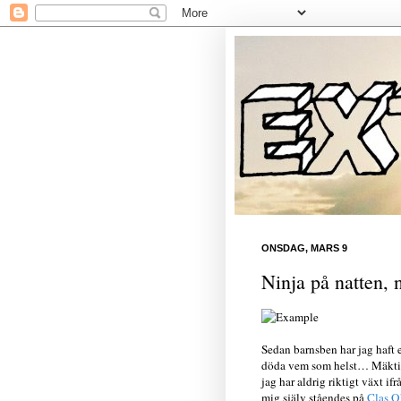
ONSDAG, MARS 9
Ninja på natten, 
Sedan barnsben har jag haft e
döda vem som helst… Mäktigt.
jag har aldrig riktigt växt 
mig själv ståendes på
Clas O