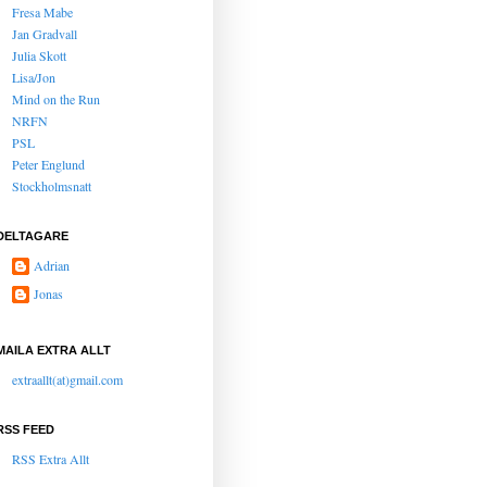
Fresa Mabe
Jan Gradvall
Julia Skott
Lisa/Jon
Mind on the Run
NRFN
PSL
Peter Englund
Stockholmsnatt
DELTAGARE
Adrian
Jonas
MAILA EXTRA ALLT
extraallt(at)gmail.com
RSS FEED
RSS Extra Allt