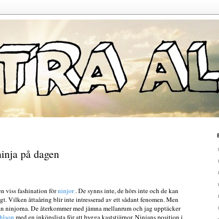
ninja på dagen
n viss fashination för
ninjor
. De synns inte, de hörs inte och de kan
 Vilken åttaåring blir inte intresserad av ett sådant fenomen. Men
ifrån ninjorna. De återkommer med jämna mellanrum och jag upptäcker
hlson
med en inköpslista för att bygga kaststjärnor. Ninjans position i