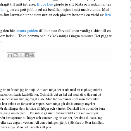
ragit till mitt intresse.
Bruce Lee
gjorde ju sitt bästa och sedan har tex
lan
gjort ett gott jobb med att behålla ninjan i mitt medvetande. Med
m Jim Jarmusch uppdatera ninjan och placera honom i en värld av
Rza
ag den här
smarta guiden
till hur man förvandlar en vanlig t-shirt till en
 som helst… Testa hemma och lek köksninja i några minuter. Det piggar
t.
g är 46 år och jag är ninja. Att vara ninja det är nåt med att ta på sig mörka
natten och kasta kaststjärnor. Och så är det en hel del med att kräla runt på
a nunchackos har jag byggt själv. Man tar två pinnar som man förbinder
 helt enkelt ett fantastiskt vapen. Som ninja går det åt otroligt mycket
 för du slänger dem ju både till höger och vänster. Du skall inte tro att du bara
r en gång om helgen… Du måste gå runt i villaområdet i din ninjakostym
 du kaststjärnor till höger och vänster. Jag älskar det, det skall du veta. Jag
m eller sex dagar i veckan. All den träningen går ju självklart ut över familjen.
tt vara ninja. Men det har alltså ett pris…