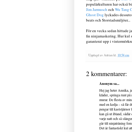
populärkulturen har också bid
Jim Jarmusch
och
Wu Tang C
Ghost Dog
lyckades dessuto
beats och Storstadsmiljöer...
För en vecka sedan hittade j
fin ninjamaskering. Hur kul
garanterat upp i vintermörkre
Upplagd av
Adrian
kl.
10:54 em
2 kommentarer:
Anonym sa...
Hej jag heter Annika, ja
kläder, springa runt på 
murar. De flesta av min
med en kedja – så får du
pengar till kaststjärnor
kan gå ut ibland, sådä
varje natt och så slänger
går till ninjaträning fe
Det är fantastiskt kul a