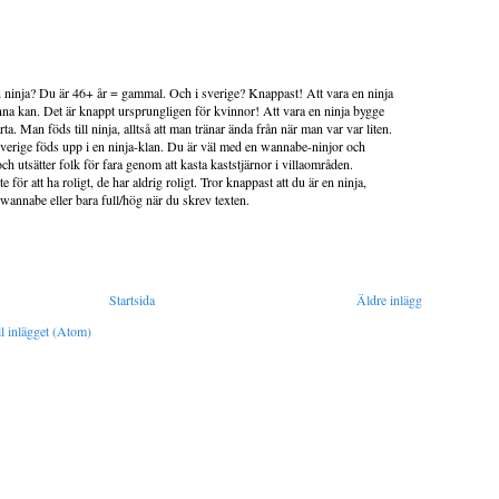
en ninja? Du är 46+ år = gammal. Och i sverige? Knappast! Att vara en ninja
na kan. Det är knappt ursprungligen för kvinnor! Att vara en ninja bygge
a. Man föds till ninja, alltså att man tränar ända från när man var var liten.
verige föds upp i en ninja-klan. Du är väl med en wannabe-ninjor och
och utsätter folk för fara genom att kasta kaststjärnor i villaområden.
 för att ha roligt, de har aldrig roligt. Tror knappast att du är en ninja,
-wannabe eller bara full/hög när du skrev texten.
Startsida
Äldre inlägg
l inlägget (Atom)