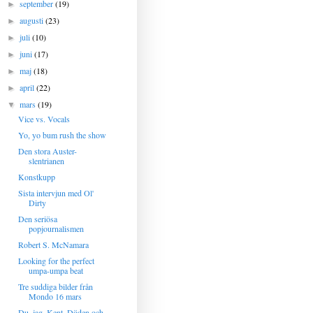
september
(19)
►
augusti
(23)
►
juli
(10)
►
juni
(17)
►
maj
(18)
►
april
(22)
►
mars
(19)
▼
Vice vs. Vocals
Yo, yo bum rush the show
Den stora Auster-
slentrianen
Konstkupp
Sista intervjun med Ol'
Dirty
Den seriösa
popjournalismen
Robert S. McNamara
Looking for the perfect
umpa-umpa beat
Tre suddiga bilder från
Mondo 16 mars
Du, jag, Kent, Döden och