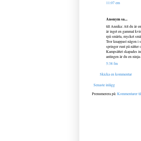
11:07 em
Anonym sa...
till Annika: Att du är 
är inget en gammal kvin
rpå smärta, mycket smärt
Tror knappast någon i s
springer runt på nätter 
Kampsättet skapades inte
antingen är du en ninja
5:38 fm
Skicka en kommentar
Senaste inlägg
Prenumerera på:
Kommentarer til