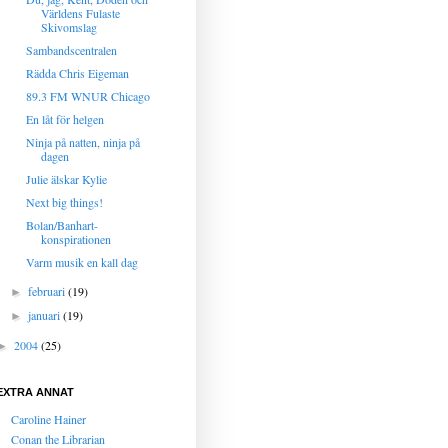
Världens Fulaste
Skivomslag
Sambandscentralen
Rädda Chris Eigeman
89.3 FM WNUR Chicago
En låt för helgen
Ninja på natten, ninja på
dagen
Julie älskar Kylie
Next big things!
Bolan/Banhart-
konspirationen
Varm musik en kall dag
februari
(19)
►
januari
(19)
►
2004
(25)
►
EXTRA ANNAT
Caroline Hainer
Conan the Librarian