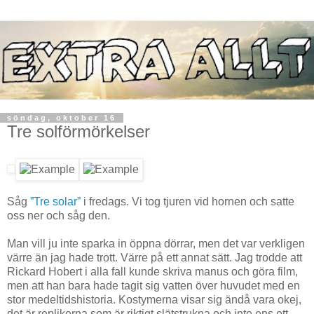
söndag, oktober 16
Tre solförmörkelser
Såg
”Tre solar”
i fredags. Vi tog tjuren vid hornen och satte
oss ner och såg den.
Man vill ju inte sparka in öppna dörrar, men det var verkligen
värre än jag hade trott. Värre på ett annat sätt. Jag trodde att
Rickard Hobert i alla fall kunde skriva manus och göra film,
men att han bara hade tagit sig vatten över huvudet med en
stor medeltidshistoria. Kostymerna visar sig ändå vara okej,
det är replikerna som är riktigt slätstrukna och inte ens ett