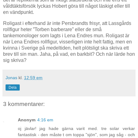
våldtäktsförsök lyckas Hobert göra till något läskigt eller till
en vändpunkt.
Roligast i efterhand är inte Persbrandts frisyr, att Lassgårds
rollfigur heter ”Torben barberare” eller de små
tankemonologer som lagts i Lena Endres mun. Roligast är
när Lena Endres rollfigur, visserligen inte helt fattig, men en
kvinna i Sverige på medeltiden, helt plötsligt ska skriva ett
brev till sin man. Jaha, på vad, en barkbit? Och när lärde hon
sig skriva?
Jonas
kl.
12:59 em
Dela
3 kommentarer:
Anonym
4:16 em
oj jävlar! jag hade gärna varit med. tre solar verkar
fantastisk - den måste t om toppa "sjön", som jag såg - och